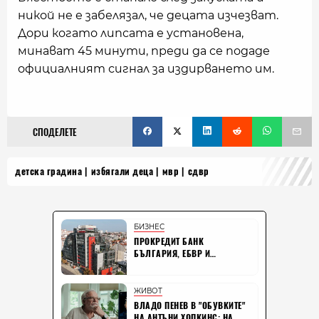
никой не е забелязал, че децата изчезват.
Дори когато липсата е установена,
минават 45 минути, преди да се подаде
официалният сигнал за издирването им.
СПОДЕЛЕТЕ
детска градина
избягали деца
мвр
сдвр