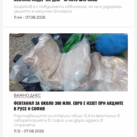
Широков е с повдигнати обвинения, но не е задържан,
защото е напуснал България
11:44 - 07.08.2026
ВАЖНО ДНЕС
ФЕНТАНИЛ ЗА ОКОЛО 300 МЛН. ЕВРО Е ИЗЗЕТ ПРИ АКЦИИТЕ
В РУСЕ И СОФИЯ
Разследващите са открили общо 12,6 кг фентанил в
лабораторията в София и на други адреси в
страната
11:12 - 07.08.2026