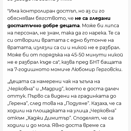
"Има контролиран достъп, но аз си го
обяснявам бягството, че
не са гледани
достатъчно добре децата
. Може би липса
на персонал, не знам, така да го нарека. Те са
си отворили вратата с едно бутонче на
вратата, излязли са си и никой не е разбрал.
Може би от порядъка на 45-50 минути никой
не е разбрал къде са", казва пред БНТ бащата
на 7-годишното момиче Любомир Герговски.
„Децата са намерени чак на ъгъла на
„Черковна“ и „Мадрид“, което е доста далеч
оттук. Първо са видени на градинката до
„Герена“, след това на „Подуяне“. Казаха, че са
ходили на площадката на улица „Черковна“
откъм „Хаджи Димитър“. Споделят, че са
ходили и до мола. Явно доста време са