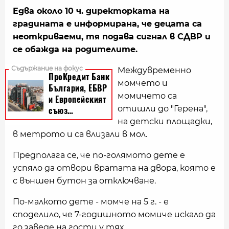
Едва около 10 ч. директорката на
градината е информирана, че децата са
неоткриваеми, тя подава сигнал в СДВР и
се обажда на родителите.
Междувременно
момчето и
момичето са
отишли до "Герена",
на детски площадки,
в метрото и са влизали в мол.
Предполага се, че по-голямото дете е
успяло да отвори вратата на двора, която е
с външен бутон за отключване.
По-малкото дете - момче на 5 г. - е
споделило, че 7-годишното момиче искало да
го заведе на гости у тях.