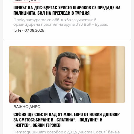
ШЕФЪТ НА ДПС-БУРГАС ХРИСТО ШИРОКОВ СЕ ПРЕДАДЕ НА
ПОЛИЦИЯТА, БИЛ НА ПРЕГЛЕДИ В ТУРЦИЯ
Прокуратурата го обвинява за участие в
организирана престъпна група във ВиК – Бургас
15:14 - 07.08.2026
ВАЖНО ДНЕС
СОФИЯ ЩЕ СПЕСТИ НАД 81 МЛН. ЕВРО ОТ НОВИЯ ДОГОВОР
ЗА СМЕТОСЪБИРАНЕ В „СЛАТИНА“, „ПОДУЯНЕ“ И
„ИЗГРЕВ“, ОБЯВИ ТЕРЗИЕВ
Петгодишният договор с ДЗЗД „Чиста София“ вече е