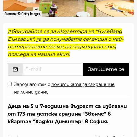
Снимка: © Getty Images
Абонирайте се за нюзлетъра на "Булевард
България", за да получавате селекция с най-
интересните теми на седмицата през
погледа на нашия екип:
Запознат съм с
политиката за съхранение
на лични данни
Деца на 5 и 7-годишна възраст са избягали
от 173-та детска градина "Звънче" в
квартал "Хаджи Димитър" в София.