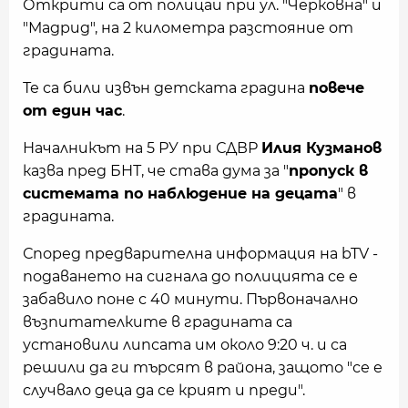
Открити са от полицаи при ул. "Черковна" и
"Мадрид", на 2 километра разстояние от
градината.
Те са били извън детската градина
повече
от един час
.
Началникът на 5 РУ при СДВР
Илия Кузманов
казва пред БНТ, че става дума за "
пропуск в
системата по наблюдение на децата
" в
градината.
Според предварителна информация на bTV -
подаването на сигнала до полицията се е
забавило поне с 40 минути. Първоначално
възпитателките в градината са
установили липсата им около 9:20 ч. и са
решили да ги търсят в района, защото "се е
случвало деца да се крият и преди".