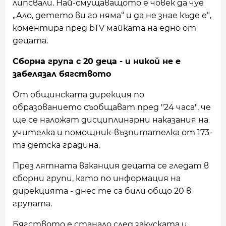
липсвали. Най-смущаващото е човек да чуе
„Ало, детето ви го няма“ и да не знае къде е“,
коментира пред bTV майката на едно от
децата.
Сборна група с 20 деца - и никой не е
забелязал бягството
От общинската дирекция по
образованието съобщават пред "24 часа", че
ще се наложат дисциплинарни наказания на
учителка и помощник-възпитателка от 173-
та детска градина.
През лятната ваканция децата се гледат в
сборни групи, като по информация на
дирекцията - днес те са били общо 20 в
групата.
Бягството е станало след закуската и