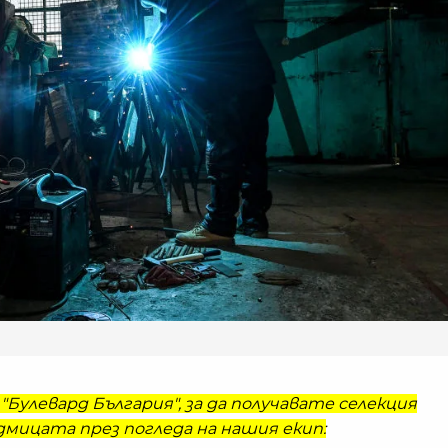
"Булевард България", за да получавате селекция
мицата през погледа на нашия екип: