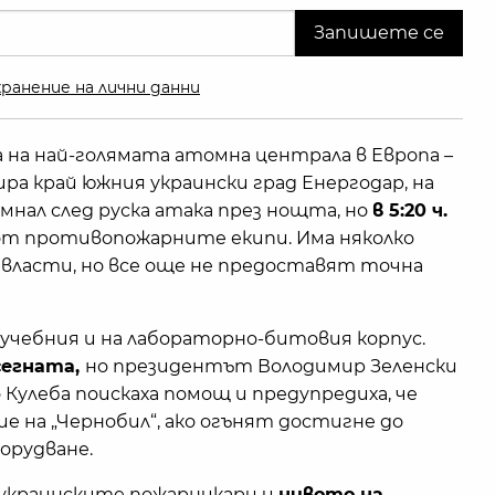
ранение на лични данни
на най-голямата атомна централа в Европа –
ра край южния украински град Енергодар, на
амнал след руска атака през нощта, но
в 5:20 ч.
от противопожарните екипи. Има няколко
ласти, но все още не предоставят точна
 учебния и на лабораторно-битовия корпус.
сегната,
но президентът Володимир Зеленски
улеба поискаха помощ и предупредиха, че
е на „Чернобил“, ако огънят достигне до
орудване.
 украинските пожарникари и
нивото на