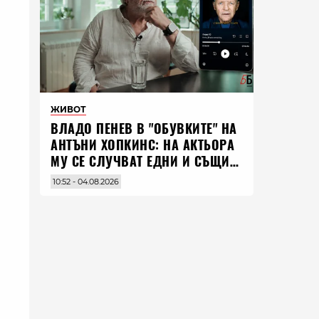
ЖИВОТ
ВЛАДO ПЕНЕВ В "ОБУВКИТЕ" НА
АНТЪНИ ХОПКИНС: НА АКТЬОРА
МУ СЕ СЛУЧВАТ ЕДНИ И СЪЩИ
НЕЩА ПО ЦЕЛИЯ СВЯТ
10:52 - 04.08.2026