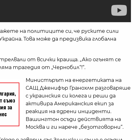
 Кажете на политиците си, че руските сили
крайна. Това може да предизвика глобална
стрелвали от всички краища. „Ако огънят се
ляма трагедия от „Чернобил“!“.
Министърът на енергетиката на
САЩ Дженифър Гранохлм разговаряше
с украинския си колега и реши да
активира Американския екип за
реакция на ядрени инциденти.
Вашингтон осъди действията на
Москва и ги нарече „безотговорни“.
юдо е говорил със Зеленски и също е осъдил