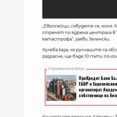
„Европейци, събудете се, моля.
стрелят по ядрена централа в У
катастрофа“, заяви Зеленски.
Кулеба каза, че руснаците са об
разрасне, ще бъде 10 пъти по-го
Канадският премиер Джъстин Тр