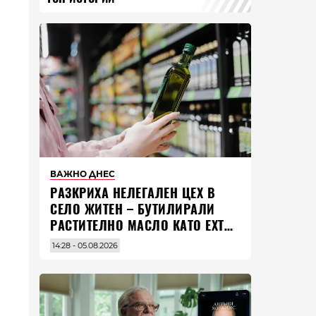
ВАЖНО ДНЕС
РАЗКРИХА НЕЛЕГАЛЕН ЦЕХ В
СЕЛО ЖИТЕН – БУТИЛИРАЛИ
РАСТИТЕЛНО МАСЛО КАТО EXTRA
VIRGIN ЗЕХТИН
14:28 - 05.08.2026