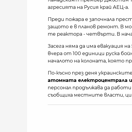
агресията на Русия край АЕЦ-а.
Преди пожара е започнала прест
защото е в планов ремонт. В м
те реактора - четвърти. В нача
Засега няма да има евакуация на
вчера от 100 единици руска бой
началото на колоната, която пр
По-късно през деня украинскит
атомната електроцентрала и
персонал продължава да работи
съобщиха местните власти, ци