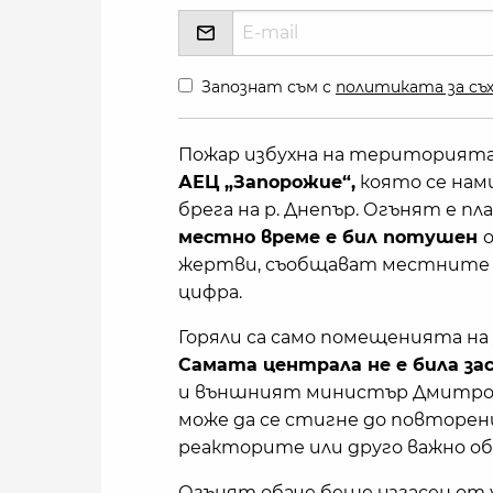
Запознат съм с
политиката за съх
Пожар избухна на територията 
АЕЦ „Запорожие“,
която се нами
брега на р. Днепър. Огънят е пл
местно време е бил потушен
жертви, съобщават местните в
цифра.
Горяли са само помещенията на
Самата централа не е била за
и външният министър Дмитро К
може да се стигне до повторени
реакторите или друго важно об
Огънят обаче беше изгасен от