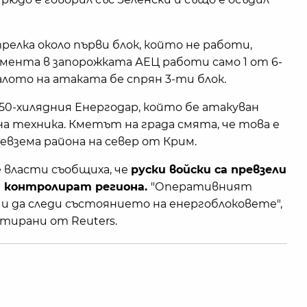
релка около първи блок, който не работи,
омента в запорожката АЕЦ работи само 1 от 6-
лото на атаката бе спрян 3-ти блок.
 50-хилядния Енергодар, който бе атакуван
на техника. Кметът на града смята, че това е
евзема района на север от Крим.
е власти съобщиха, че
руски войски са превзели
 контролират региона.
"Оперативният
 и да следи състоянието на енергоблоковете",
тирани от Reuters.