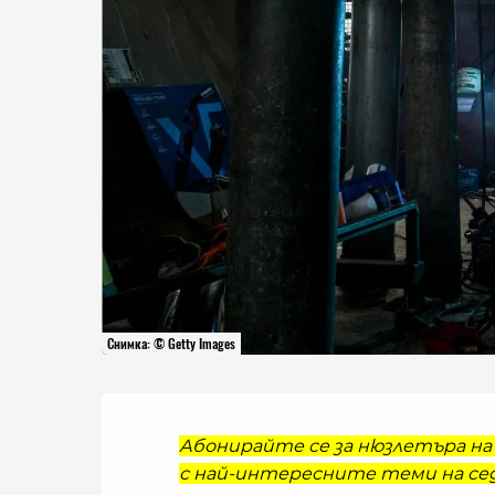
Снимка: © Getty Images
Абонирайте се за нюзлетъра на 
с най-интересните теми на сед