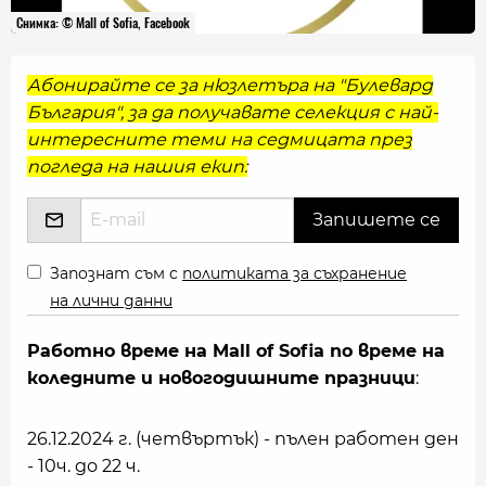
Снимка: © Mall of Sofia, Facebook
Абонирайте се за нюзлетъра на "Булевард
България", за да получавате селекция с най-
интересните теми на седмицата през
погледа на нашия екип:
Запознат съм с
политиката за съхранение
на лични данни
Работно време на Mall of Sofia по време на
коледните и новогодишните празници
:
26.12.2024 г. (четвъртък) - пълен работен ден
- 10ч. до 22 ч.