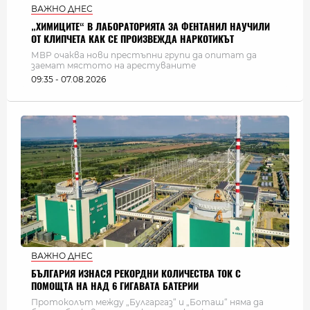
ВАЖНО ДНЕС
„ХИМИЦИТЕ“ В ЛАБОРАТОРИЯТА ЗА ФЕНТАНИЛ НАУЧИЛИ
ОТ КЛИПЧЕТА КАК СЕ ПРОИЗВЕЖДА НАРКОТИКЪТ
МВР очаква нови престъпни групи да опитат да
заемат мястото на арестуваните
09:35 - 07.08.2026
ВАЖНО ДНЕС
БЪЛГАРИЯ ИЗНАСЯ РЕКОРДНИ КОЛИЧЕСТВА ТОК С
ПОМОЩТА НА НАД 6 ГИГАВАТА БАТЕРИИ
Протоколът между „Булгаргаз“ и „Боташ“ няма да