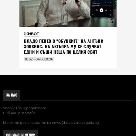
ЖИВОТ
ВЛАДO ПЕНЕВ В "ОБУВКИТЕ" НА АНТЪНИ
ХОПКИНС: НА АКТЬОРА МУ СЕ СЛУЧВАТ
ЕДНИ И СЪЩИ НЕЩА ПО ЦЕЛИЯ СВЯТ
10:52 - 04.08.2026
ЗА НАС
Управляващ редактор:
Сибина Григорова
Можете да ни пишете на
news@boulevardbulgaria.bg
СОЦИАЛНИ МЕДИИ