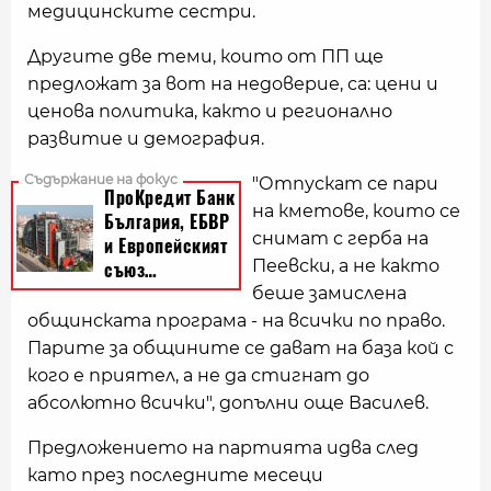
медицинските сестри.
Другите две теми, които от ПП ще
предложат за вот на недоверие, са: цени и
ценова политика, както и регионално
развитие и демография.
"Отпускат се пари
на кметове, които се
снимат с герба на
Пеевски, а не както
беше замислена
общинската програма - на всички по право.
Парите за общините се дават на база кой с
кого е приятел, а не да стигнат до
абсолютно всички", допълни още Василев.
Предложението на партията идва след
като през последните месеци