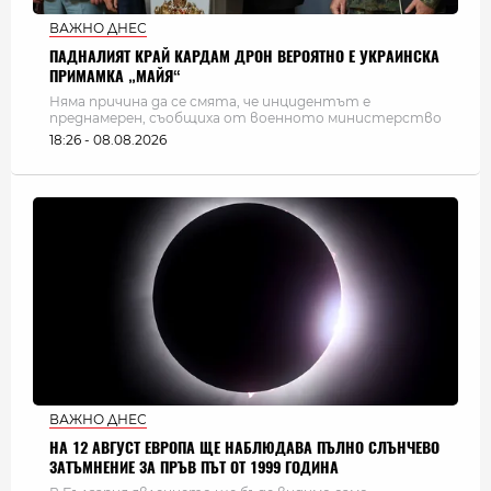
ВАЖНО ДНЕС
ПАДНАЛИЯТ КРАЙ КАРДАМ ДРОН ВЕРОЯТНО Е УКРАИНСКА
ПРИМАМКА „МАЙЯ“
Няма причина да се смята, че инцидентът е
преднамерен, съобщиха от военното министерство
18:26 - 08.08.2026
ВАЖНО ДНЕС
НА 12 АВГУСТ ЕВРОПА ЩЕ НАБЛЮДАВА ПЪЛНО СЛЪНЧЕВО
ЗАТЪМНЕНИЕ ЗА ПРЪВ ПЪТ ОТ 1999 ГОДИНА