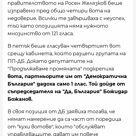
правителството на Росен Желязков беше
изправено пред общо четири вота на
недоверие. Всички те завършваха с неуспех,
тъй като опозицията няма нужното
мнозинство от 121 гласа.
В петък беше гласуван четвъртият вот
срещу кабинета, който разцепи групата на
ПП-ДБ. Докато депутатите на
"Продължаваме промяната" подкрепиха
вота, партньорите им от "Демократична
България" дадоха само 1 глас. Той дойде от
съпредседателя на "Да, България" Божидар
Божанов
.
В своя позиция от ДБ заявиха тогава, че
нямат намерение да са част от поредица
от "кухи вотове", които "обслужват
управляващите, дават им повече