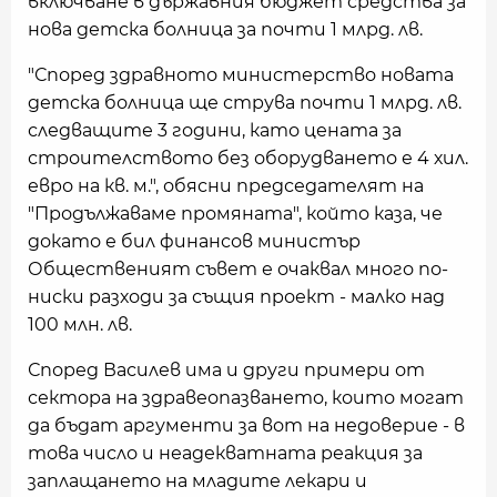
включване в държавния бюджет средства за
нова детска болница за почти 1 млрд. лв.
"Според здравното министерство новата
детска болница ще струва почти 1 млрд. лв.
следващите 3 години, като цената за
строителството без оборудването е 4 хил.
евро на кв. м.", обясни председателят на
"Продължаваме промяната", който каза, че
докато е бил финансов министър
Общественият съвет е очаквал много по-
ниски разходи за същия проект - малко над
100 млн. лв.
Според Василев има и други примери от
сектора на здравеопазването, които могат
да бъдат аргументи за вот на недоверие - в
това число и неадекватната реакция за
заплащането на младите лекари и