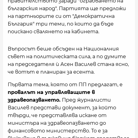
правителството заради "ограбването на
българския народ". Партията ще предложи
на партньорите си от "Демократична
България" три теми, по които да бъде
поискано свалянето на кабинета.
Въпросът беше обсъден на Националния
съвет на политическата сила, а по думите
на председателя ѝ Асен Василев стана ясно,
че вотът е планиран за есента.
Първата тема, която от ПП предлагат, е
провалът на управляващите в
здравеопазването.
Пред журналисти
Василев представи документ, за който
твърди, че представлява искане от
министъра на здравеопазването до
финансовото министерство. То е за