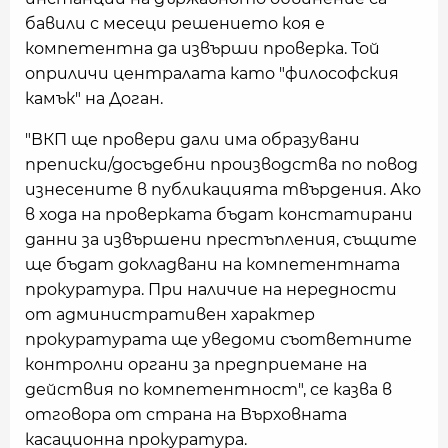
бавили с месеци решението коя е
компетентна да извърши проверка. Той
оприличи централата като "философския
камък" на Доган.
"ВКП ще провери дали има образувани
преписки/досъдебни производства по повод
изнесените в публикацията твърдения. Ако
в хода на проверката бъдат констатирани
данни за извършени престъпления, същите
ще бъдат докладвани на компетентната
прокуратура. При наличие на нередности
от административен характер
прокуратурата ще уведоми съответните
контролни органи за предприемане на
действия по компетентност", се казва в
отговора от страна на Върховната
касационна прокуратура.