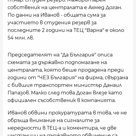
собственик на централата е Ахмед Доган.
По данни на Иванов - общата сума за
участието в студения резерв за
последните 2 години на ТЕЦ "Варна" е около
54 млн. лв.
Председателят на "Да България" описа
схемата за държавно подпомагане на
централата, която беше продадена преди
години от "ЧЕЗ България" на фирма, свързана
с бившия транспортен министър Данаил
Папазов. Малко след това Доган влезе като
официален съсобственик в компанията.
Иванов обвини прокуратурата в това, че не
обръща внимание на сигналите за
нередности в ТЕЦ-а и коментира, че две
инстанции на държавното обвинение са