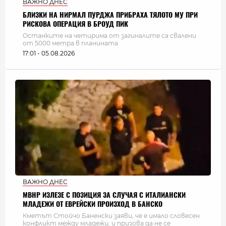
ВАЖНО ДНЕС
БЛИЗКИ НА НИРМАЛ ПУРДЖА ПРИБРАХА ТЯЛОТО МУ ПРИ
РИСКОВА ОПЕРАЦИЯ В БРОУД ПИК
Останките на четирима от загиналите са свалени
от 5000 метра в планината
17:01 - 05.08.2026
ВАЖНО ДНЕС
МВНР ИЗЛЕЗЕ С ПОЗИЦИЯ ЗА СЛУЧАЯ С ИТАЛИАНСКИ
МЛАДЕЖИ ОТ ЕВРЕЙСКИ ПРОИЗХОД В БАНСКО
Кметът Стойчо Баненски заяви, че е имало словесен
конфликт между младежи, и призова да не се