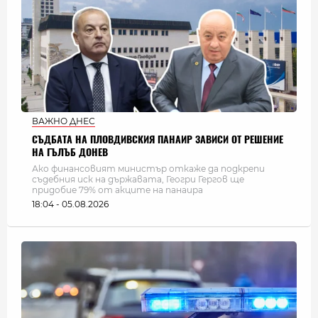
ВАЖНО ДНЕС
СЪДБАТА НА ПЛОВДИВСКИЯ ПАНАИР ЗАВИСИ ОТ РЕШЕНИЕ
НА ГЪЛЪБ ДОНЕВ
Ако финансовият министър откаже да подкрепи
съдебния иск на държавата, Геогри Гергов ще
придобие 79% от акците на панаира
18:04 - 05.08.2026