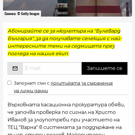
Снимка: © Getty Images
Абонирайте се за нюзлетъра на "Булевард
България", за да получавате селекция с най-
интересните теми на седмицата през
погледа на нашия екип:
Запознат съм с
политиката за съхранение
на лични данни
Върховната касационна прокуратура обяви,
че започва проверка по сигнал на Христо
Иванов за злоупотреби при участието на
ТЕЦ "Варна" в системата за поддържане на
т.нар. студен резерв. Мажоритарен