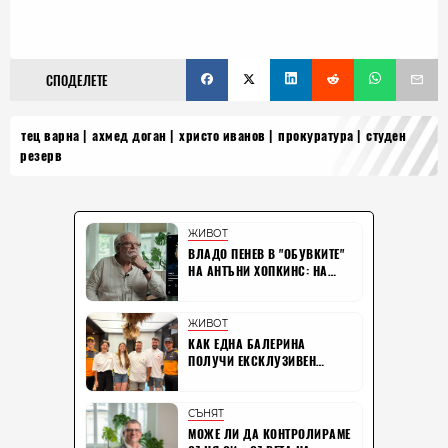
СПОДЕЛЕТЕ
тец варна
ахмед доган
христо иванов
прокуратура
студен
резерв