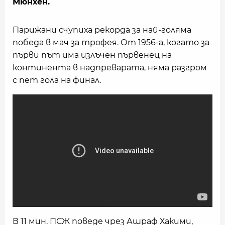
Мюнхен.
Парижани счупиха рекорда за най-голяма
победа в мач за трофея. От 1956-а, когато за
първи път има излъчен първенец на
континента в надпреварата, няма разгром
с пет гола на финал.
В 11 мин. ПСЖ поведе чрез Ашраф Хакими,