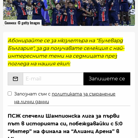
Снимка: © getty Images
Абонирайте се за нюзлетъра на "Булевард
България", за да получавате селекция с най-
интересните теми на седмицата през
погледа на нашия екип:
Запознат съм с
политиката за съхранение
на лични данни
ПСЖ спечели Шампионска лига за първи
път в историята си, побеждавайки с 5:0
“Интер” на финала на “Алианц Арена” в