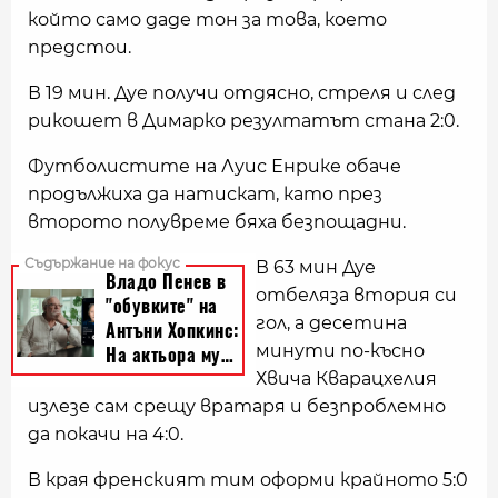
който само даде тон за това, което
предстои.
В 19 мин. Дуе получи отдясно, стреля и след
рикошет в Димарко резултатът стана 2:0.
Футболистите на Луис Енрике обаче
продължиха да натискат, като през
второто полувреме бяха безпощадни.
В 63 мин Дуе
отбеляза втория си
гол, а десетина
минути по-късно
Хвича Кварацхелия
излезе сам срещу вратаря и безпроблемно
да покачи на 4:0.
В края френският тим оформи крайното 5:0