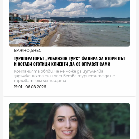
ВАЖНО ДНЕС
ТУРОПЕРАТОРЪТ „РОБИНЗОН ТУРС“ ФАЛИРА ЗА ВТОРИ ПЪТ
И ОСТАВИ СТОТИЦИ КЛИЕНТИ ДА СЕ ОПРАВЯТ САМИ
Компанията обяви, че не може да изпълнява
задълженията си и посъветва туристите да не
тръгват към летищата
19:01 - 06.08.2026