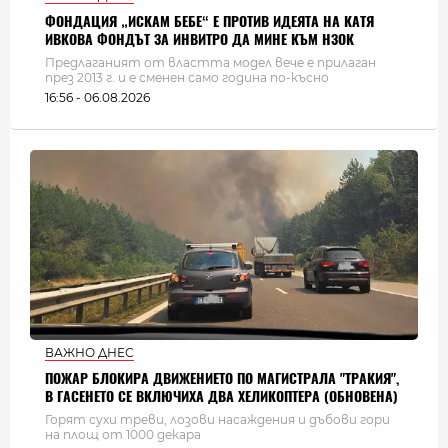
ФОНДАЦИЯ „ИСКАМ БЕБЕ“ Е ПРОТИВ ИДЕЯТА НА КАТЯ
ИВКОВА ФОНДЪТ ЗА ИНВИТРО ДА МИНЕ КЪМ НЗОК
Предлаганият от властта модел вече е прилаган
през 2013 г. и е сменен само година по-късно
16:56 - 06.08.2026
ВАЖНО ДНЕС
ПОЖАР БЛОКИРА ДВИЖЕНИЕТО ПО МАГИСТРАЛА "ТРАКИЯ",
В ГАСЕНЕТО СЕ ВКЛЮЧИХА ДВА ХЕЛИКОПТЕРА (ОБНОВЕНА)
Горят сухи треви, лозови насаждения и дъбови гори
на площ от 1000 декара