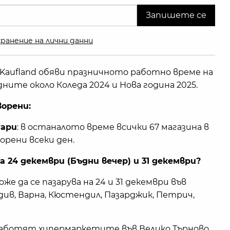
ранение на лични данни
Kaufland обяви празничното работно време на
ните около Коледа 2024 и Нова година 2025.
орени:
уари
: в останалото време всички 67 магазина в
рени всеки ден.
 24 декември (Бъдни вечер) и 31 декември?
же да се пазарува на 24 и 31 декември във
див, Варна, Кюстендил, Пазарджик, Петрич,
работят хипермаркетите във Велико Търново,