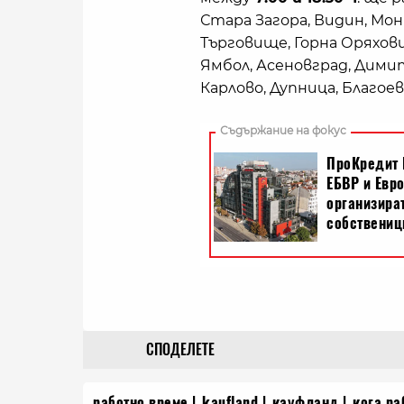
Стара Загора, Видин, Мон
Търговище, Горна Оряхови
Ямбол, Асеновград, Димит
Карлово, Дупница, Благоев
СПОДЕЛЕТЕ
работно време
kaufland
кауфланд
кога ра