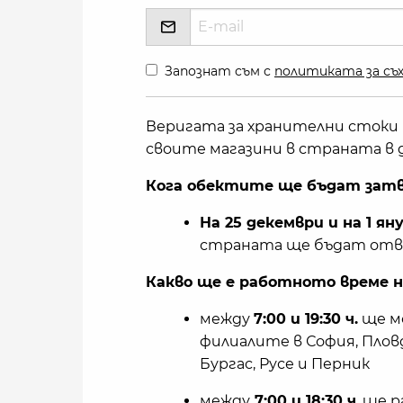
Запознат съм с
политиката за съх
Веригата за хранителни стоки 
своите магазини в страната в д
Кога обектите ще бъдат затв
На 25 декември и на 1 ян
страната ще бъдат отво
Какво ще е работното време на
между
7:00 и 19:30 ч.
ще мо
филиалите в София, Плов
Бургас, Русе и Перник
между
7:00 и 18:30 ч
. ще 