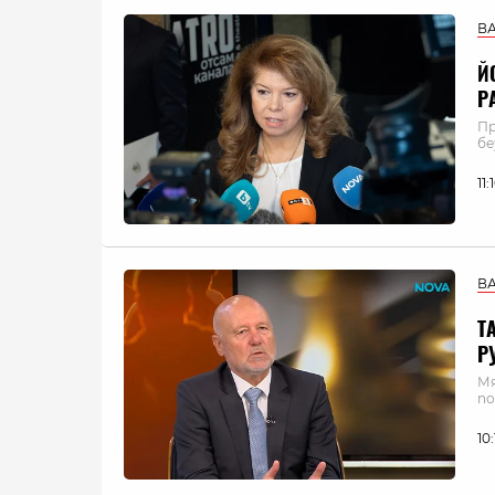
В
Й
Р
Пр
бе
11
В
Т
Р
Мя
по
10