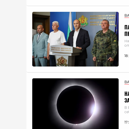
В
П
П
Ня
о
18
В
Н
З
В 
се
17