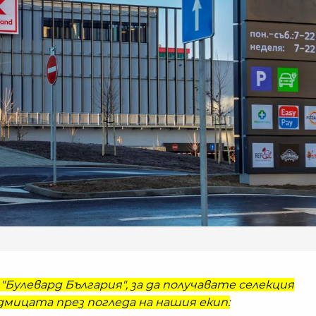
"Булевард България", за да получавате селекция
мицата през погледа на нашия екип: