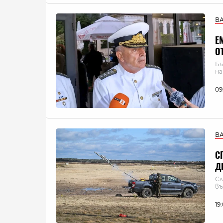
В
Е
О
Бъ
н
09
В
С
Д
Сл
въ
19