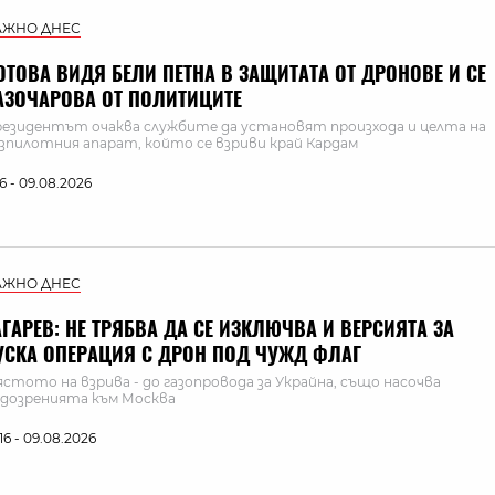
АЖНО ДНЕС
ОТОВА ВИДЯ БЕЛИ ПЕТНА В ЗАЩИТАТА ОТ ДРОНОВЕ И СЕ
АЗОЧАРОВА ОТ ПОЛИТИЦИТЕ
езидентът очаква службите да установят произхода и целта на
зпилотния апарат, който се взриви край Кардам
:16 - 09.08.2026
АЖНО ДНЕС
АГАРЕВ: НЕ ТРЯБВА ДА СЕ ИЗКЛЮЧВА И ВЕРСИЯТА ЗА
УСКА ОПЕРАЦИЯ С ДРОН ПОД ЧУЖД ФЛАГ
стото на взрива - до газопровода за Украйна, също насочва
дозренията към Москва
:16 - 09.08.2026