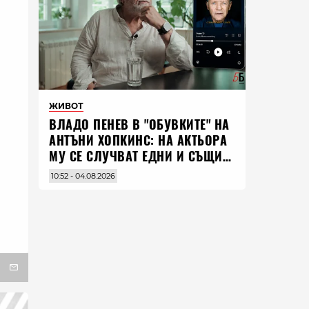
ЖИВОТ
ВЛАДO ПЕНЕВ В "ОБУВКИТЕ" НА
АНТЪНИ ХОПКИНС: НА АКТЬОРА
МУ СЕ СЛУЧВАТ ЕДНИ И СЪЩИ
НЕЩА ПО ЦЕЛИЯ СВЯТ
10:52 - 04.08.2026