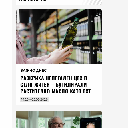
ВАЖНО ДНЕС
РАЗКРИХА НЕЛЕГАЛЕН ЦЕХ В
СЕЛО ЖИТЕН – БУТИЛИРАЛИ
РАСТИТЕЛНО МАСЛО КАТО EXTRA
VIRGIN ЗЕХТИН
14:28 - 05.08.2026