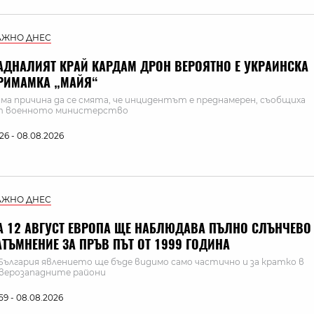
АЖНО ДНЕС
АДНАЛИЯТ КРАЙ КАРДАМ ДРОН ВЕРОЯТНО Е УКРАИНСКА
РИМАМКА „МАЙЯ“
ма причина да се смята, че инцидентът е преднамерен, съобщиха
т военното министерство
:26 - 08.08.2026
АЖНО ДНЕС
А 12 АВГУСТ ЕВРОПА ЩЕ НАБЛЮДАВА ПЪЛНО СЛЪНЧЕВО
АТЪМНЕНИЕ ЗА ПРЪВ ПЪТ ОТ 1999 ГОДИНА
България явлението ще бъде видимо само частично и за кратко в
верозападните райони
:59 - 08.08.2026