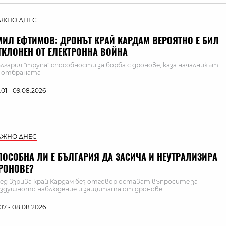
АЖНО ДНЕС
МИЛ ЕФТИМОВ: ДРОНЪТ КРАЙ КАРДАМ ВЕРОЯТНО Е БИЛ
ТКЛОНЕН ОТ ЕЛЕКТРОННА ВОЙНА
лгария "трупа" способности за борба с дронове, каза началникът
а отбраната
:01 - 09.08.2026
АЖНО ДНЕС
ПОСОБНА ЛИ Е БЪЛГАРИЯ ДА ЗАСИЧА И НЕУТРАЛИЗИРА
РОНОВЕ?
ед взрива край Кардам без отговор остават въпросите за
здушното наблюдение и защитата от дронове
:07 - 08.08.2026