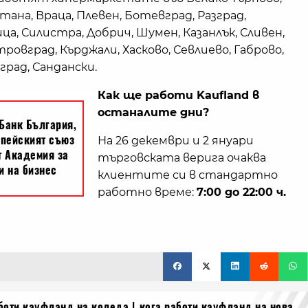
тана, Враца, Плевен, Ботевград, Разград,
ца, Силистра, Добрич, Шумен, Казанлък, Сливен,
ровград, Кърджали, Хасково, Севлиево, Габрово,
град, Сандански.
Как ще работи Kaufland в
останалите дни?
На 26 декември и 2 януари
търговската верига очаква
клиентите си в стандартно
работно време:
7:00 до 22:00 ч.
боти кауфланд на коледа
кога работи кауфланд на нова