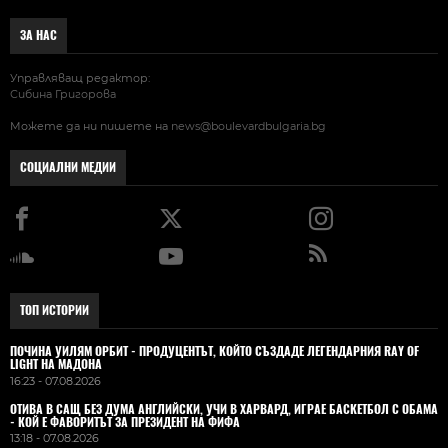
ЗА НАС
Управляващ редактор:
Сибина Григорова
Можете да ни пишете на
news@boulevardbulgaria.bg
СОЦИАЛНИ МЕДИИ
ТОП ИСТОРИИ
ПОЧИНА УИЛЯМ ОРБИТ - ПРОДУЦЕНТЪТ, КОЙТО СЪЗДАДЕ ЛЕГЕНДАРНИЯ RAY OF
LIGHT НА МАДОНА
16:23 - 07.08.2026
ОТИВА В САЩ БЕЗ ДУМА АНГЛИЙСКИ, УЧИ В ХАРВАРД, ИГРАЕ БАСКЕТБОЛ С ОБАМА
- КОЙ Е ФАВОРИТЪТ ЗА ПРЕЗИДЕНТ НА ФИФА
13:18 - 07.08.2026