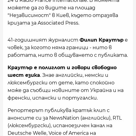
24 и Radio France Internationale. В момента
можете да го видите на площад
"Независимост" в Киев, където отразява
кризата за Associated Press.
41-годишният журналист
Филип Краутър
е
човек, за когото няма граници - нито в
работата, нито в общуването с публиката.
Краутър е полиглот и говори свободно
шест езика
. Знае английски, немски и
люксембургски от дете, като спокойно
може да съобщи новините от Украйна и на
френски, испански и португалски.
Репортерът публикува кратък клип с
анонсите си за NewsNation (английски), RTL
(люксембургски), испаноезичен канал на
Deutsche Welle, Voice of America на