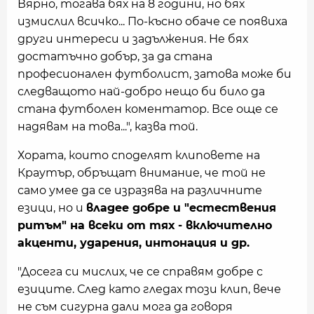
Вярно, тогава бях на 8 години, но бях
измислил всичко... По-късно обаче се появиха
други интереси и задължения. Не бях
достатъчно добър, за да стана
професионален футболист, затова може би
следващото най-добро нещо би било да
стана футболен коментатор. Все още се
надявам на това...", казва той.
Хората, които споделят клиповете на
Краутър, обръщат внимание, че той не
само умее да се изразява на различните
езици, но и
владее добре и "естествения
ритъм" на всеки от тях - включително
акценти, ударения, интонация и др.
"Досега си мислих, че се справям добре с
езиците. След като гледах този клип, вече
не съм сигурна дали мога да говоря