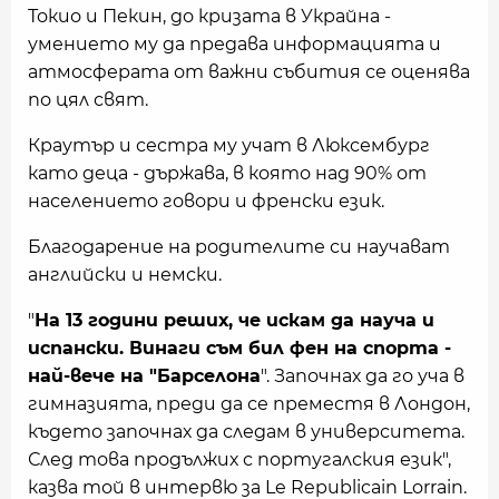
Токио и Пекин, до кризата в Украйна -
умението му да предава информацията и
атмосферата от важни събития се оценява
по цял свят.
Краутър и сестра му учат в Люксембург
като деца - държава, в която над 90% от
населението говори и френски език.
Благодарение на родителите си научават
английски и немски.
"
На 13 години реших, че искам да науча и
испански. Винаги съм бил фен на спорта -
най-вече на "Барселона
". Започнах да го уча в
гимназията, преди да се преместя в Лондон,
където започнах да следам в университета.
След това продължих с португалския език",
казва той в интервю за Le Republicain Lorrain.