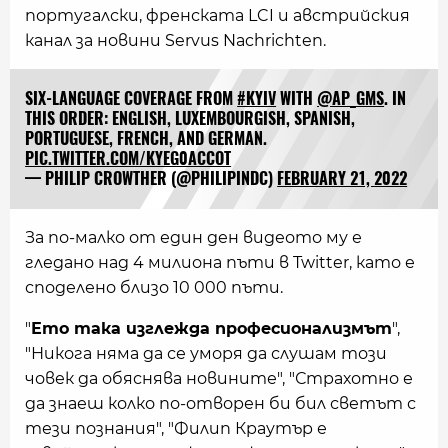
португалски, френската LCI и австрийския
канал за новини Servus Nachrichten.
SIX-LANGUAGE COVERAGE FROM
#KYIV
WITH
@AP_GMS
. IN
THIS ORDER: ENGLISH, LUXEMBOURGISH, SPANISH,
PORTUGUESE, FRENCH, AND GERMAN.
PIC.TWITTER.COM/KYEG0ACCOT
— PHILIP CROWTHER (@PHILIPINDC)
FEBRUARY 21, 2022
За по-малко от един ден видеото му е
гледано над 4 милиона пъти в Twitter, като е
споделено близо 10 000 пъти.
"
Ето така изглежда професионализмът
",
"Никога няма да се уморя да слушам този
човек да обяснява новините", "Страхотно е
да знаеш колко по-отворен би бил светът с
тези познания", "Филип Краутър е