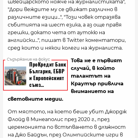
швейцарското ножче на журналистиката",
"Дори веждите му се движат различно в
различните езици...", "Този човек отразява
събитията на шест езика, а аз още правя
грешки, докато чета от аутокю на
английски...", пишат в Twitter коментатори,
сред които и някои колеги на журналиста.
Това не е първият
случай, в който
талантът на
Краутър привлича
вниманието на
световните медии.
От мястото, на което беше убит Джордж
Флойд в Минеаполис през 2020 г., през
церемонията по встъпването в длъжност
на Джо Байдън, през Олимпийските игри в