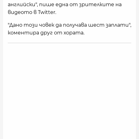
английски", пише една от зрителките на
видеото в Twitter.
"Дано този човек да получава шест заплати",
коментира друг от хората.