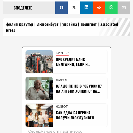
СПОДЕЛЕТЕ
филип краутър
люксембург
украйна
полиглот
associated
press