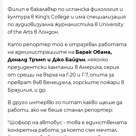
Филип е бакалавър по испанска филология и
култура в King's College и има специализация
по аудиовизуална журналистика в University
of the Arts в Лондон.
Като репортер той е отразявал работата
на администрациите на
Барак Обама,
Доналд Тръмп и Джо Байдън
, няколко
президентски кампании в Америка, серия
от срещи на върха на Г-20 и Г-7, опита за
преврат във Венецуела, горските пожари в
Бразилия, и др.
В друго интервю го питат какво щеше да
работи, ако не беше станал репортер:
"Шофьор на автобус - това е единствената
конкретна работа, за която съм мечтал.