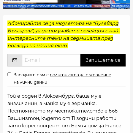
Абонирайте се за нюзлетъра на "Булевард
България", за да получавате селекция с най-
интересните теми на седмицата през
погледа на нашия екип:
Запознат съм с
политиката за съхранение
на лични данни
Той е роден в Люксембург, баща му е
англичанин, а майка му е германка.
Постоянното му местожителство е във
Вашингтон, където от 11 години работи
като кореспондент от Белия дом за France