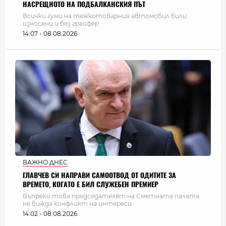
НАСРЕЩНОТО НА ПОДБАЛКАНСКИЯ ПЪТ
Всички гуми на тежкотоварния автомобил били
износени и без грайфер
14:07 - 08.08.2026
ВАЖНО ДНЕС
ГЛАВЧЕВ СИ НАПРАВИ САМООТВОД ОТ ОДИТИТЕ ЗА
ВРЕМЕТО, КОГАТО Е БИЛ СЛУЖЕБЕН ПРЕМИЕР
Въпреки това председателят на Сметната палата
не вижда конфликт на интереси
14:02 - 08.08.2026