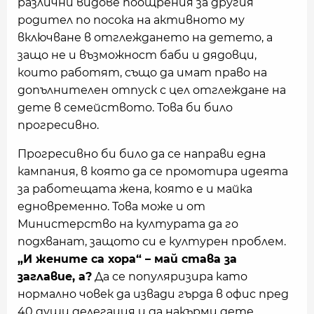
различни видове поощрения за другия
родител по посока на активното му
включване в отглеждането на детето, а
защо не и възможност баби и дядовци,
които работят, също да имат право на
допълнителен отпуск с цел отглеждане на
дете в семейството. Това би било
прогресивно.
Прогресивно би било да се направи една
кампания, в която да се промотира идеята
за работещата жена, която е и майка
едновременно. Това може и от
Министерство на културата да го
подхванат, защото си е културен проблем.
„И жените са хора“ – май става за
заглавие, а?
Да се популяризира като
нормално човек да извади гърда в офис пред
40 души делегация и да накърми дете