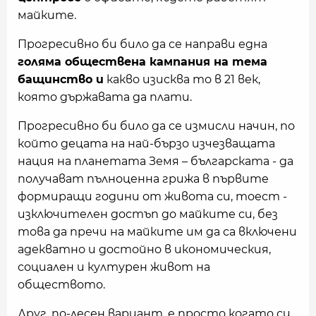
майките.
Прогресивно би било да се направи една
голяма обществена кампания на тема
бащинство и
какво изисква то в 21 век,
която държавата да плати.
Прогресивно би било да се измисли начин, по
който децата на най-бързо изчезващата
нация на планетата Земя – българската - да
получават пълноценна грижа в първите
формиращи години от живота си, тоест -
изключителен достъп до майките си, без
това да пречи на майките им да са включени
адекватно и достойно в икономическия,
социален и културен живот на
обществото.
Друг, по-лесен вариант, е просто когато си