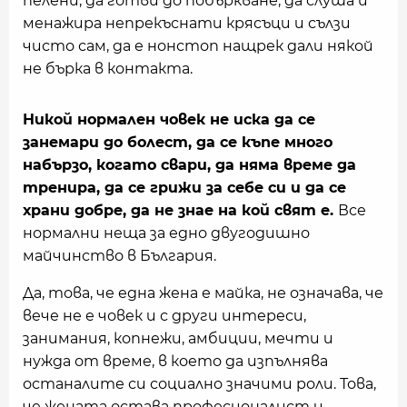
пелени, да готви до побъркване, да слуша и
менажира непрекъснати крясъци и сълзи
чисто сам, да е нонстоп нащрек дали някой
не бърка в контакта.
Никой нормален човек не иска да се
занемари до болест, да се къпе много
набързо, когато свари, да няма време да
тренира, да се грижи за себе си и да се
храни добре, да не знае на кой свят е.
Все
нормални неща за едно двугодишно
майчинство в България.
Да, това, че една жена е майка, не означава, че
вече не е човек и с други интереси,
занимания, копнежи, амбиции, мечти и
нужда от време, в което да изпълнява
останалите си социално значими роли. Това,
че жената остава професионалист и