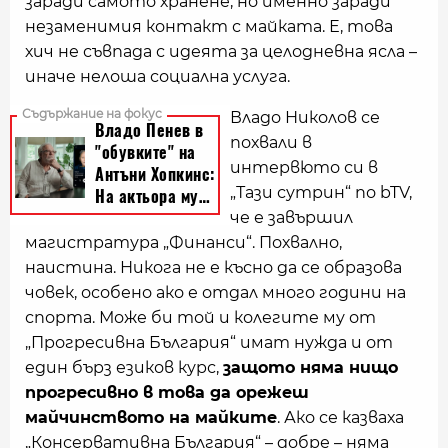
заради самото хранене, но именно заради
незаменимия контакт с майката. Е, това
хич не съвпада с идеята за целодневна ясла –
иначе нелоша социална услуга.
Владо Николов се
похвали в
интервюто си в
„Тази сутрин“ по bTV,
че е завършил
магистратура „Финанси“. Похвално,
наистина. Никога не е късно да се образова
човек, особено ако е отдал много години на
спорта. Може би той и колегите му от
„Прогресивна България“ имат нужда и от
един бърз езиков курс,
защото няма нищо
прогресивно в това да орежеш
майчинството на майките
. Ако се казваха
„Консервативна България“ – добре – няма