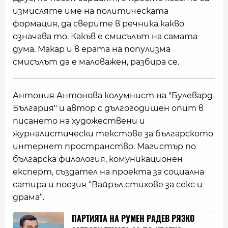
измисляте име на политическата
формация, да сверите в речника какво
означава то. Какъв е смисълът на самата
дума. Макар и в ерата на популизма
смисълът да е маловажен, разбира се.
Антония Антонова колумнист на "Булевард
България" и автор с дългогодишен опит в
писането на художествени и
журналистически текстове за българското
интернет пространство. Магистър по
българска филология, комуникационен
експерт, създател на проекта за социална
сатира и поезия “Вайръл стихове за секс и
драма“.
ПАРТИЯТА НА РУМЕН РАДЕВ РЯЗКО