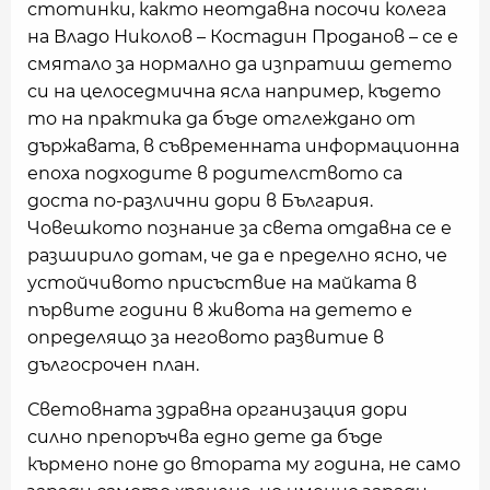
стотинки, както неотдавна посочи колега
на Владо Николов – Костадин Проданов – се е
смятало за нормално да изпратиш детето
си на целоседмична ясла например, където
то на практика да бъде отглеждано от
държавата, в съвременната информационна
епоха подходите в родителството са
доста по-различни дори в България.
Човешкото познание за света отдавна се е
разширило дотам, че да е пределно ясно, че
устойчивото присъствие на майката в
първите години в живота на детето е
определящо за неговото развитие в
дългосрочен план.
Световната здравна организация дори
силно препоръчва едно дете да бъде
кърмено поне до втората му година, не само