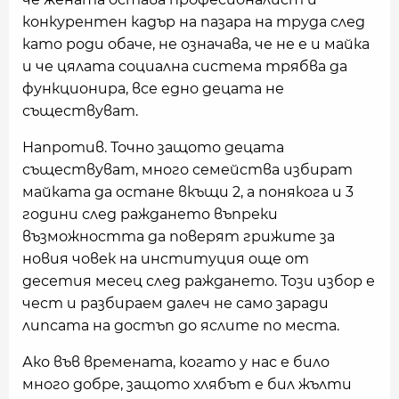
конкурентен кадър на пазара на труда след
като роди обаче, не означава, че не е и майка
и че цялата социална система трябва да
функционира, все едно децата не
съществуват.
Напротив. Точно защото децата
съществуват, много семейства избират
майката да остане вкъщи 2, а понякога и 3
години след раждането въпреки
възможността да поверят грижите за
новия човек на институция още от
десетия месец след раждането. Този избор е
чест и разбираем далеч не само заради
липсата на достъп до яслите по места.
Ако във времената, когато у нас е било
много добре, защото хлябът е бил жълти