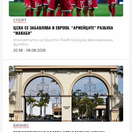
СПОРТ
ЦСКА СЕ ЗАБАВЛЯВА В ЕВРОПА. “АРМЕЙЦИТЕ” РАЗБИХА
“МАКАБИ”
Момчетата на Христо Янев показаха феноменален
футбол
20:58 - 06.08.2026
БИЗНЕС