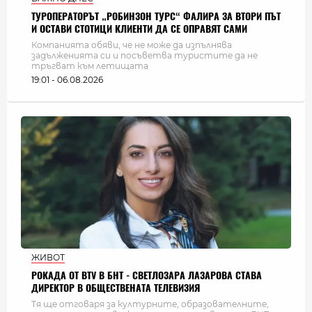
ТУРОПЕРАТОРЪТ „РОБИНЗОН ТУРС“ ФАЛИРА ЗА ВТОРИ ПЪТ
И ОСТАВИ СТОТИЦИ КЛИЕНТИ ДА СЕ ОПРАВЯТ САМИ
Компанията обяви, че не може да изпълнява
задълженията си и посъветва туристите да не
тръгват към летищата
19:01 - 06.08.2026
ЖИВОТ
РОКАДА ОТ BTV В БНТ - СВЕТЛОЗАРА ЛАЗАРОВА СТАВА
ДИРЕКТОР В ОБЩЕСТВЕНАТА ТЕЛЕВИЗИЯ
Тя ще отговаря за културните, образователните,