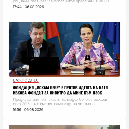
социалните и развлекателните предавания на БНТ
17:44 - 06.08.2026
ВАЖНО ДНЕС
ФОНДАЦИЯ „ИСКАМ БЕБЕ“ Е ПРОТИВ ИДЕЯТА НА КАТЯ
ИВКОВА ФОНДЪТ ЗА ИНВИТРО ДА МИНЕ КЪМ НЗОК
Предлаганият от властта модел вече е прилаган
през 2013 г. и е сменен само година по-късно
16:56 - 06.08.2026