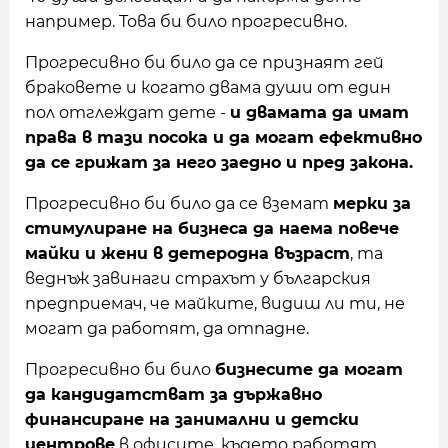
например. Това би било прогресивно.
Прогресивно би било да се признаят гей
браковете и когато двама души от един
пол отглеждат дете -
и двамата да имат
права в тази посока и да могат ефективно
да се грижат за него заедно и пред закона.
Прогресивно би било да се вземат
мерки за
стимулиране на бизнеса да наема повече
майки и жени в детеродна възраст
, та
веднъж завинаги страхът у българския
предприемач, че майките, видиш ли ти, не
могат да работят, да отпадне.
Прогресивно би било
бизнесите да могат
да кандидатстват за държавно
финансиране на занимални и детски
центрове
в офисите, където работят