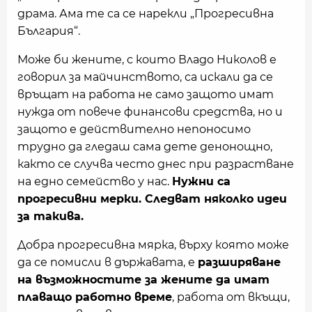
драма. Ама те са се нарекли „Прогресивна
България“.
Може би жените, с които Владо Николов е
говорил за майчинството, са искали да се
връщат на работа не само защото имат
нужда от повече финансови средства, но и
защото е действително непоносимо
трудно да гледаш сама дете денонощно,
както се случва често днес при разрастване
на едно семейство у нас.
Нужни са
прогресивни мерки. Следват няколко идеи
за такива.
Добра прогресивна мярка, върху която може
да се помисли в държавата, е
разширяване
на възможностите за жените да имат
плаващо работно време
, работа от вкъщи,