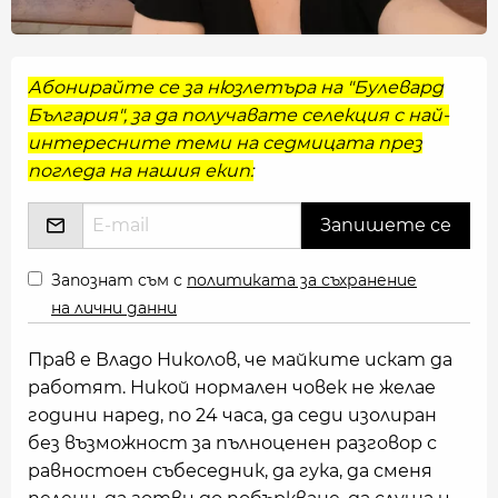
Абонирайте се за нюзлетъра на "Булевард
България", за да получавате селекция с най-
интересните теми на седмицата през
погледа на нашия екип:
Запознат съм с
политиката за съхранение
на лични данни
Прав е Владо Николов, че майките искат да
работят. Никой нормален човек не желае
години наред, по 24 часа, да седи изолиран
без възможност за пълноценен разговор с
равностоен събеседник, да гука, да сменя