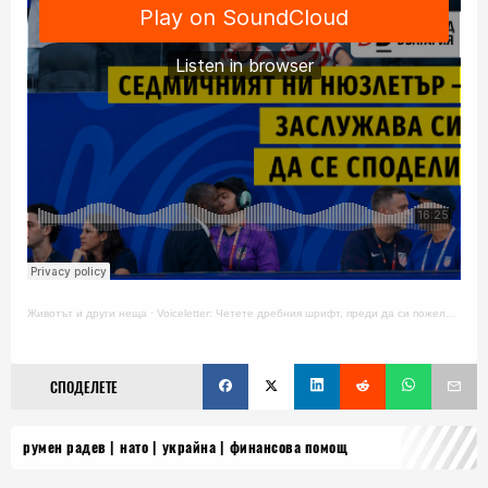
Животът и други неща
·
Voiceletter: Четете дребния шрифт, преди да си пожелаете нещо
СПОДЕЛЕТЕ
румен радев
нато
украйна
финансова помощ