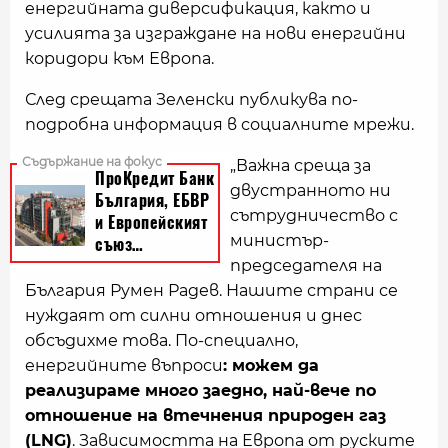
енергийната диверсификация, както и
усилията за изграждане на нови енергийни
коридори към Европа.
След срещата Зеленски публикува по-
подробна информация в социалните мрежи.
„Важна среща за
двустранното ни
сътрудничество с
министър-
председателя на
България Румен Радев. Нашите страни се
нуждаят от силни отношения и днес
обсъдихме това. По-специално,
енергийните въпроси
: можем да
реализираме много заедно, най-вече по
отношение на втечнения природен газ
(LNG)
. Зависимостта на Европа от руските