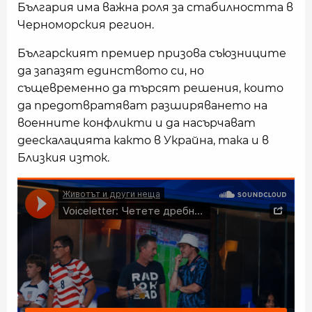
България има важна роля за стабилността в
Черноморския регион.
Българският премиер призова съюзниците
да запазят единството си, но
същевременно да търсят решения, които
да предотвратяват разширяването на
военните конфликти и да насърчават
деескалацията както в Украйна, така и в
Близкия изток.