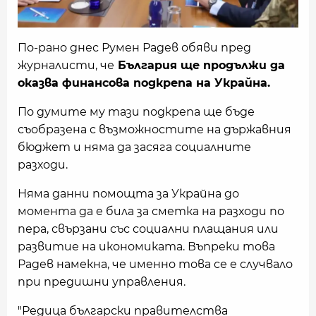
По-рано днес Румен Радев обяви пред
журналисти, че
България ще продължи да
оказва финансова подкрепа на Украйна.
По думите му тази подкрепа ще бъде
съобразена с възможностите на държавния
бюджет и няма да засяга социалните
разходи.
Няма данни помощта за Украйна до
момента да е била за сметка на разходи по
пера, свързани със социални плащания или
развитие на икономиката. Въпреки това
Радев намекна, че именно това се е случвало
при предишни управления.
"Редица български правителства