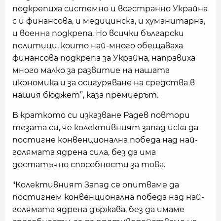
подкрепиха системно и всестранно Украйна
с и финансова, и медицинска, и хуманитарна,
и военна подкрепа. Но всички български
политици, които най-много обещаваха
финансова подкрепа за Украйна, направиха
много малко за развитие на нашата
икономика и за осигуряване на средства в
нашия бюджет”, каза премиерът.
В краткото си изказване Радев повтори
тезата си, че колективният запад иска да
постигне конвенционална победа над най-
голямата ядрена сила, без да има
достатъчно способности за това.
"Колективният Запад се опитваме да
постигнем конвенционална победа над най-
голямата ядрена държава, без да имаме