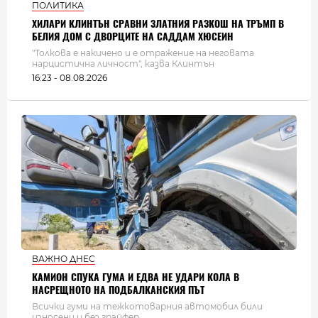
ПОЛИТИКА
ХИЛАРИ КЛИНТЪН СРАВНИ ЗЛАТНИЯ РАЗКОШ НА ТРЪМП В
БЕЛИЯ ДОМ С ДВОРЦИТЕ НА САДДАМ ХЮСЕИН
"Толкова е накичено и е отражение на неговата
нарцистична личност", казва Клинтън
16:23 - 08.08.2026
ВАЖНО ДНЕС
КАМИОН СПУКА ГУМА И ЕДВА НЕ УДАРИ КОЛА В
НАСРЕЩНОТО НА ПОДБАЛКАНСКИЯ ПЪТ
Всички гуми на тежкотоварния автомобил били
износени и без грайфер