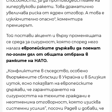
способности, за да противодействаме на
хиперзвукови ракети. Това драматично
увеличава риска от ядрен отговор. А това е
изключително опасно", коментира
премиерът.
Той постави акцент и върху променящата
се среда за сигурност, която според него
налага
европейските държави да поемат
по-голям дял от общата отбрана в
рамките на НАТО.
„Конфликтите в съседство, особено
въоръжените сблъсъци в Украйна и в Близкия
изток, ясно показват на европейските
държави, че гарантирането на
сигурността на техните граждани е
неотменима отговорност, която изисква
системни усилия”, посочи Радев и добави, че