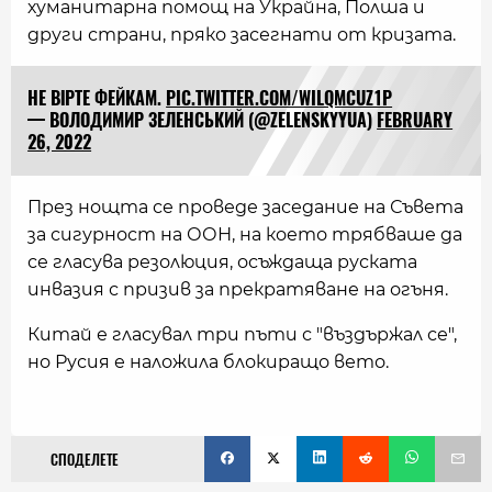
хуманитарна помощ на Украйна, Полша и
други страни, пряко засегнати от кризата.
НЕ ВІРТЕ ФЕЙКАМ.
PIC.TWITTER.COM/WILQMCUZ1P
— ВОЛОДИМИР ЗЕЛЕНСЬКИЙ (@ZELENSKYYUA)
FEBRUARY
26, 2022
През нощта се проведе заседание на Съвета
за сигурност на ООН, на което трябваше да
се гласува резолюция, осъждаща руската
инвазия с призив за прекратяване на огъня.
Китай е гласувал три пъти с "въздържал се",
но Русия е наложила блокиращо вето.
СПОДЕЛЕТЕ