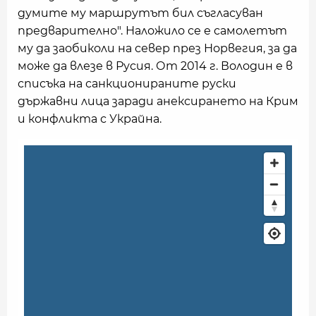
думите му маршрутът бил съгласуван
предварително". Наложило се е самолетът
му да заобиколи на север през Норвегия, за да
може да влезе в Русия. От 2014 г. Володин е в
списъка на санкционираните руски
държавни лица заради анексирането на Крим
и конфликта с Украйна.