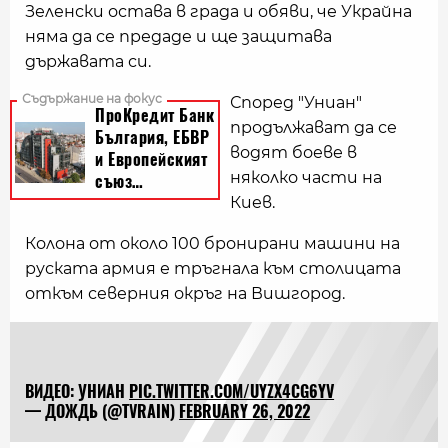
Зеленски остава в града и обяви, че Украйна
няма да се предаде и ще защитава
държавата си.
Според "Униан"
продължават да се
водят боеве в
няколко части на
Киев.
Колона от около 100 бронирани машини на
руската армия е тръгнала към столицата
откъм северния окръг на Вишгород.
ВИДЕО: УНИАН
PIC.TWITTER.COM/UYZX4CG6YV
— ДОЖДЬ (@TVRAIN)
FEBRUARY 26, 2022