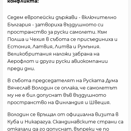
конфликта:
Седем европейски държави - включително
България - затвориха въздушното си
пространство за руски самолети. Към
Полша и Чехия в събота се присъединиха и
Естония, Латвия, Литва и Румъния.
Великобритания наложи забрана на
Аерофлот и други руски авиокомпании
преди дни.
В събота председателят на Руската Дума
Вячеслав Володин се оплака, че самолетът
му не е бил допуснат във въздушното
пространство на Финландия и Швеция.
Володин се връщал от официална визита в
Куба и Никарагуа. Скандинавските страни са
отказали да го допуснат, въпреки че по