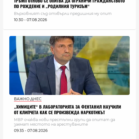
ТРЪМП ОТНОВО СЕ ОПИТВА ДА ОГРАНИЧИ ГРАЖДАНСТВОТО
ПО РОЖДЕНИЕ И „РОДИЛНИЯ ТУРИЗЪМ“
Върховният съд отхвърли предишния му опит
10:30 - 07.08.2026
ВАЖНО ДНЕС
„ХИМИЦИТЕ“ В ЛАБОРАТОРИЯТА ЗА ФЕНТАНИЛ НАУЧИЛИ
ОТ КЛИПЧЕТА КАК СЕ ПРОИЗВЕЖДА НАРКОТИКЪТ
МВР очаква нови престъпни групи да опитат да
заемат мястото на арестуваните
09:35 - 07.08.2026