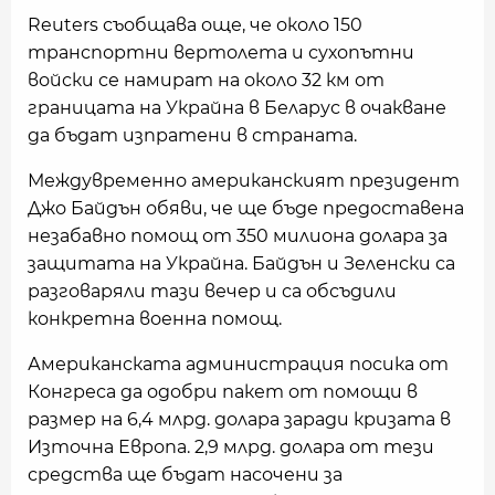
Reuters съобщава още, че около 150
транспортни вертолета и сухопътни
войски се намират на около 32 км от
границата на Украйна в Беларус в очакване
да бъдат изпратени в страната.
Междувременно американският президент
Джо Байдън обяви, че ще бъде предоставена
незабавно помощ от 350 милиона долара за
защитата на Украйна. Байдън и Зеленски са
разговаряли тази вечер и са обсъдили
конкретна военна помощ.
Американската администрация посика от
Конгреса да одобри пакет от помощи в
размер на 6,4 млрд. долара заради кризата в
Източна Европа. 2,9 млрд. долара от тези
средства ще бъдат насочени за