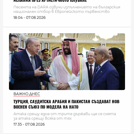
ИСПАНИЯ ПРЕЗ АРТИСТИЧНОТО ПЛУВАНЕ
Песента на DARA озвучи изпълнението на българския
национален отбор в Европейското първенство
18:04 - 07.08.2026
ВАЖНО ДНЕС
ТУРЦИЯ, САУДИТСКА АРАБИЯ И ПАКИСТАН СЪЗДАВАТ НОВ
ВОЕНЕН СЪЮЗ ПО МОДЕЛА НА НАТО
Атака срещу една от трите държави ще се смята
за атака срещу всяка от тях
17:35 - 07.08.2026