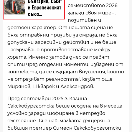
семейството 2026
запази своя мирен,
позитивен и
достоен характер. От нашата сцена не
бяха отправяни призиви за омраза, не бяха
допускани агресивни действия и не беше
насърчавано противопоставяне между
хората. Именно затова днес се правят
опити чрез отделни моменти, извадени от
контекста, да се създадат внушения, които
не отразяват реалността", казват още
Мирянов, Шкварек и Александров.
През септември 2025 г. Калина
Сакскобургготска беше осъдена на 8 месеца
условно заради шофиране в нетрезво
състояние. Тя е най-малката дъщеря на
бившия премиер Симеон Сакскобургготски,