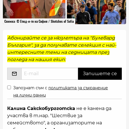
Снимка: © Етюд-и-те на София / Sketches of Sofia
Абонирайте се за нюзлетъра на "Булевард
България", за да получавате селекция с най-
интересните теми на седмицата през
погледа на нашия екип:
Запознат съм с
политиката за съхранение
на лични данни
Калина Сакскобургготска
не е канена да
участва в т.нар. "Шествие за
семейството", а организаторите на