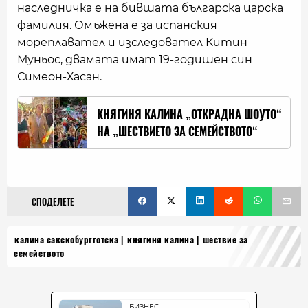
наследничка е на бившата българска царска
фамилия. Омъжена е за испанския
мореплавател и изследовател Китин
Муньос, двамата имат 19-годишен син
Симеон-Хасан.
КНЯГИНЯ КАЛИНА „ОТКРАДНА ШОУТО“
НА „ШЕСТВИЕТО ЗА СЕМЕЙСТВОТО“
СПОДЕЛЕТЕ
калина сакскобургготска
княгиня калина
шествие за
семейството