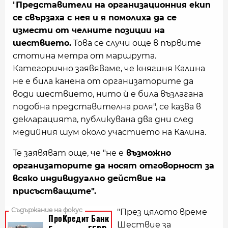
"
Представители на организационния екип
се свързаха с нея и я помолиха да се
измести от челните позиции на
шествието.
Това се случи още в първите
стотина метра от маршрута.
Категорично заявяваме, че княгиня Калина
не е била канена от организаторите да
води шествието, нито ѝ е била възлагана
подобна представителна роля", се казва в
декларацията, публикувана два дни след
медийния шум около участието на Калина.
Те заявяват още, че "не е
възможно
организаторите да носят отговорност за
всяко индивидуално действие на
присъстващите".
"През цялото време
Шествие за