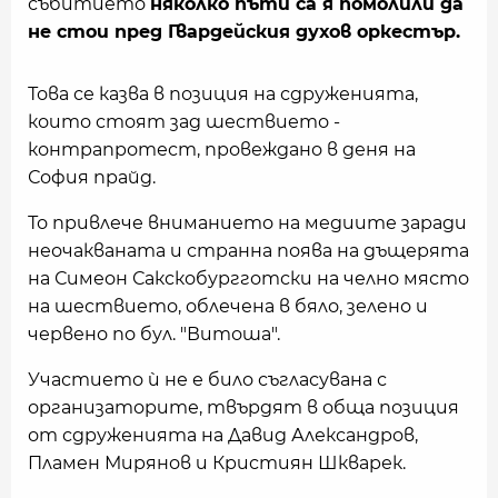
събитието
няколко пъти са я помолили да
не стои пред Гвардейския духов оркестър.
Това се казва в позиция на сдруженията,
които стоят зад шествието -
контрапротест, провеждано в деня на
София прайд.
То привлече вниманието на медиите заради
неочакваната и странна поява на дъщерята
на Симеон Сакскобургготски на челно място
на шествието, облечена в бяло, зелено и
червено по бул. "Витоша".
Участието ѝ не е било съгласувана с
организаторите, твърдят в обща позиция
от сдруженията на Давид Александров,
Пламен Мирянов и Кристиян Шкварек.