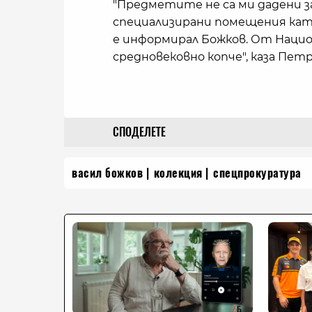
"Предметите не са ми дадени за
специализирани помещения кат
е информирал Божков. От Национ
средновековно копче", каза Пет
СПОДЕЛЕТЕ
васил божков
колекция
спецпрокуратура