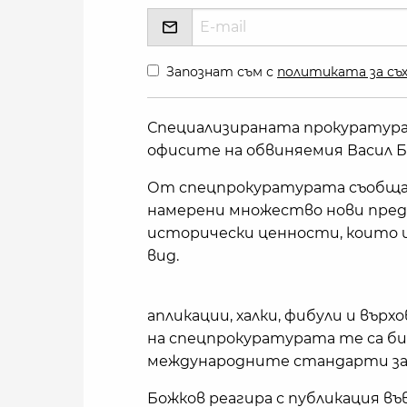
Запознат съм с
политиката за съх
Специализираната прокуратура
офисите на обвиняемия Васил Бож
От спецпрокуратурата съобщав
намерени множество нови пред
исторически ценности, които и
вид.
апликации, халки, фибули и вър
на спецпрокуратурата те са би
международните стандарти за 
Божков реагира с публикация във