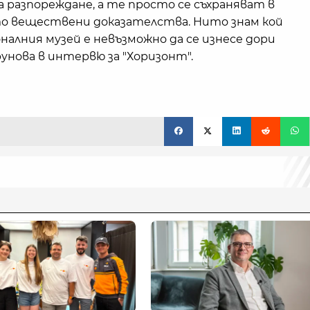
 разпореждане, а те просто се съхраняват в
о веществени доказателства. Нито знам кой
алния музей е невъзможно да се изнесе дори
рунова в интервю за "Хоризонт".