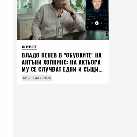
ЖИВОТ
ВЛАДO ПЕНЕВ В "ОБУВКИТЕ" НА
АНТЪНИ ХОПКИНС: НА АКТЬОРА
МУ СЕ СЛУЧВАТ ЕДНИ И СЪЩИ
НЕЩА ПО ЦЕЛИЯ СВЯТ
10:52 - 04.08.2026