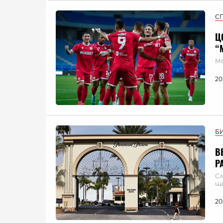
С
Ц
“
Мо
20
Б
В
P
Сл
ща
20