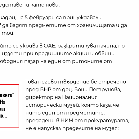
редставени като нови:
кадри, на 5 февруари са принуждавали
я" да вадят предметите от хранилищата и да
 той.
то се укрива в ОАЕ, разкритикува начина, по
 иззети при предишните акции и обвини
вободния пазар на един от ритоните от
Това негово твърдение бе отречено
пред БНР от доц. Бони Петрунова,
директор на Националния
исторически музей, която каза, че
нито един от предметите,
предадени в НИМ от прокуратурата,
не е напускал пределите на музея: