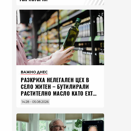
ВАЖНО ДНЕС
РАЗКРИХА НЕЛЕГАЛЕН ЦЕХ В
СЕЛО ЖИТЕН – БУТИЛИРАЛИ
РАСТИТЕЛНО МАСЛО КАТО EXTRA
VIRGIN ЗЕХТИН
14:28 - 05.08.2026