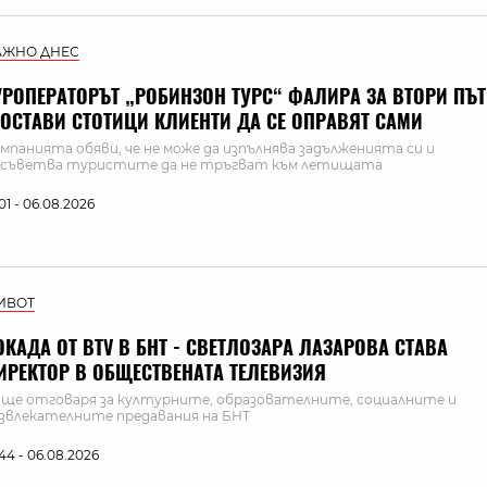
АЖНО ДНЕС
УРОПЕРАТОРЪТ „РОБИНЗОН ТУРС“ ФАЛИРА ЗА ВТОРИ ПЪТ
 ОСТАВИ СТОТИЦИ КЛИЕНТИ ДА СЕ ОПРАВЯТ САМИ
мпанията обяви, че не може да изпълнява задълженията си и
съветва туристите да не тръгват към летищата
:01 - 06.08.2026
ИВОТ
ОКАДА ОТ BTV В БНТ - СВЕТЛОЗАРА ЛАЗАРОВА СТАВА
ИРЕКТОР В ОБЩЕСТВЕНАТА ТЕЛЕВИЗИЯ
 ще отговаря за културните, образователните, социалните и
звлекателните предавания на БНТ
:44 - 06.08.2026