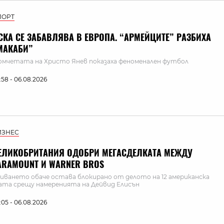
ПОРТ
СКА СЕ ЗАБАВЛЯВА В ЕВРОПА. “АРМЕЙЦИТЕ” РАЗБИХА
МАКАБИ”
мчетата на Христо Янев показаха феноменален футбол
:58 - 06.08.2026
ИЗНЕС
ЕЛИКОБРИТАНИЯ ОДОБРИ МЕГАСДЕЛКАТА МЕЖДУ
ARAMOUNT И WARNER BROS
иването обаче остава блокирано от делото на 12 американска
та срещу намеренията на Дейвид Елисън
:05 - 06.08.2026