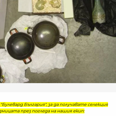
"Булевард България", за да получавате селекция
мицата през погледа на нашия екип: