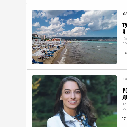
В
Т
И
Ко
по
19
Ж
Р
Д
Тя
ра
17