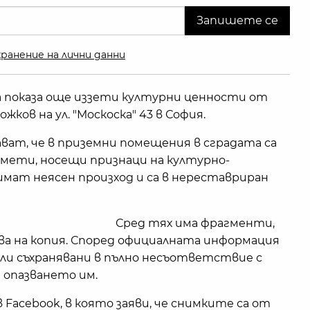
ранение на лични данни
 показа още иззети културни ценности от
ков на ул. "Москоска" 43 в София.
ат, че в приземни помещения в сградата са
мети, носещи признаци на културно-
мат неясен произход и са в нереставриран
Сред тях има фрагменти,
хова на копия. Според официалната информация
ли съхранявани в пълно несъответствие с
опазването им.
 Facebook, в която заяви, че снимките са от