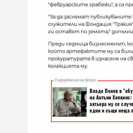
"февруарските грабежи", а са п
"За да заснемат публикуваните 
служители на Фондация "Траки
ги оставят по земята," допълни
Преди седмица бизнесменът, кой
който артефактите му са били
прокуратурата в изнасяне на с
колекцията му.