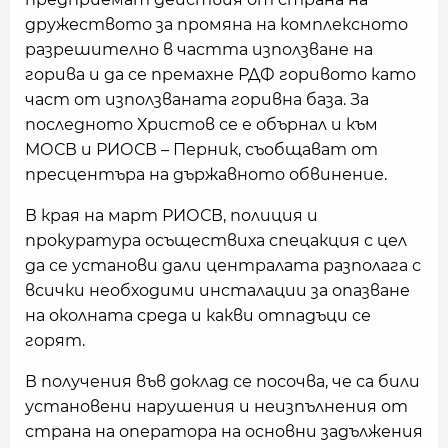
дружеството за промяна на комплексното
разрешително в частта използване на
горива и да се премахне РДФ горивото като
част от използваната горивна база. За
последното Христов се е обърнал и към
МОСВ и РИОСВ – Перник, съобщават от
пресцентъра на държавното обвинение.
В края на март РИОСВ, полиция и
прокуратура осъществиха спецакция с цел
да се установи дали централата разполага с
всички необходими инсталации за опазване
на околната среда и какви отпадъци се
горят.
В получения във доклад се посочва, че са били
установени нарушения и неизпълнения от
страна на оператора на основни задължения