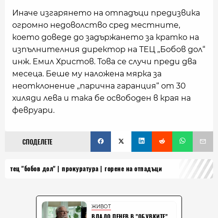
Иначе изгарянето на отпадъци предизвика
огромно недоволство сред местните,
което доведе до задържането за кратко на
изпълнителния директор на ТЕЦ „Бобов дол“
инж. Емил Христов. Това се случи преди два
месеца. Беше му наложена мярка за
неотклонение „парична гаранция“ от 30
хиляди лева и така бе освободен в края на
февруари.
СПОДЕЛЕТЕ
тец "бобов дол"
прокуратура
горене на отпадъци