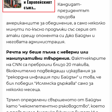
Кандидат-
президентът
призова
американците за обединение, а само няколко
минути по-късно продължи със серия от
атаки срещу опонента си Джо Байдън и
неговата администрация.
Речта му беше пълна с неверни или
манипулативни твърдения.
Фактчекърите
на CNN са преброили близо 20 такива,
включително подвеждащи изказвания за
"рекордна инфлация при Байдън" и това, че
бил победил "Ислямска държава" само за
няколко месеца.
Тръмп определени свършеното от Байдън
като "некомпетентно ръководство", което