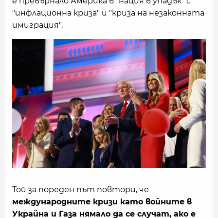
е превърнало Америка в "нация в упадък" с
"инфлационна криза" и "криза на незаконната
имиграция".
Той за пореден път повтори, че
международните кризи като войните в
Украйна и Газа нямало да се случат, ако е