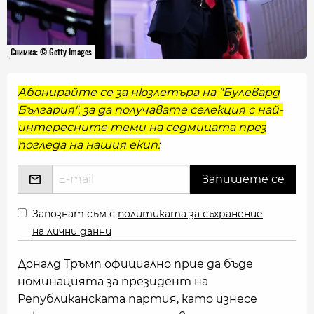
Снимка: © Getty Images
Абонирайте се за нюзлетъра на "Булевард
България", за да получавате селекция с най-
интересните теми на седмицата през
погледа на нашия екип:
Запознат съм с
политиката за съхранение
на лични данни
Доналд Тръмп официално прие да бъде
номинацията за президент на
Републиканската партия, като изнесе