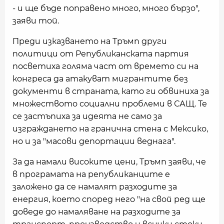
- и ще бъде поправено много, много бързо",
заяви той.
Преди изказването на Тръмп други
политици от Републиканската партия
посветиха голяма част от времето си на
конгреса да атакуват мигрантите без
документи в страната, като ги обвиниха за
множеството социални проблеми в САЩ. Те
се застъпиха за идеята не само за
изграждането на гранична стена с Мексико,
но и за "масови депортации веднага".
За да намали високите цени, Тръмп заяви, че
в програмата на републиканците е
заложено да се намалят разходите за
енергия, което според него "на свой ред ще
доведе до намаляване на разходите за