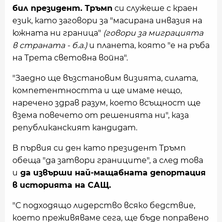
бил президент. Тръмп
си служеше с краен
език, като заговори за "масирана инвазия на
южната ни граница"
(говори за миграцията
в страната - б.а.)
и планета, която "е на ръба
на Трета световна война".
"Заедно ще възстановим визията, силата,
компетентността и ще имаме нещо,
наречено здрав разум, което всъщност ще
взема повечето от решенията ни", каза
републиканският кандидат.
В първия си ден като президент Тръмп
обеща "да затвори границите", а след това
и
да извърши най-мащабната депортация
в историята на САЩ.
"С подходящо лидерство всяко бедствие,
което преживяваме сега, ще бъде поправено