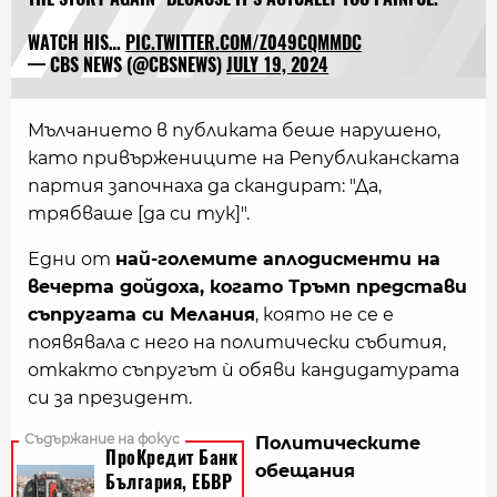
WATCH HIS…
PIC.TWITTER.COM/Z049CQMMDC
— CBS NEWS (@CBSNEWS)
JULY 19, 2024
Мълчанието в публиката беше нарушено,
като привържениците на Републиканската
партия започнаха да скандират: "Да,
трябваше [да си тук]".
Едни от
най-големите аплодисменти на
вечерта дойдоха, когато Тръмп представи
съпругата си Мелания
, която не се е
появявала с него на политически събития,
откакто съпругът ѝ обяви кандидатурата
си за президент.
Политическите
обещания