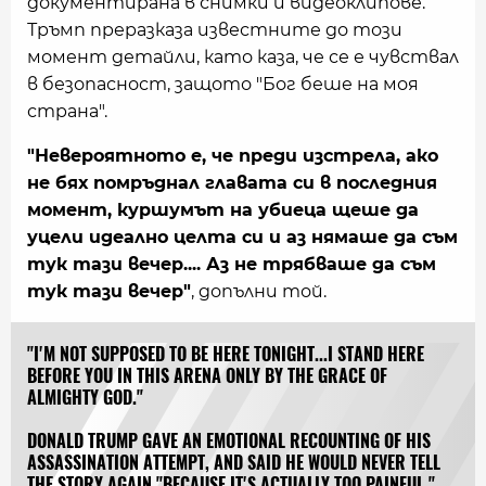
документирана в снимки и видеоклипове.
Тръмп преразказа известните до този
момент детайли, като каза, че се е чувствал
в безопасност, защото "Бог беше на моя
страна".
"Невероятното е, че преди изстрела, ако
не бях помръднал главата си в последния
момент, куршумът на убиеца щеше да
уцели идеално целта си и аз нямаше да съм
тук тази вечер.... Аз не трябваше да съм
тук тази вечер"
, допълни той.
"I'M NOT SUPPOSED TO BE HERE TONIGHT...I STAND HERE
BEFORE YOU IN THIS ARENA ONLY BY THE GRACE OF
ALMIGHTY GOD."
DONALD TRUMP GAVE AN EMOTIONAL RECOUNTING OF HIS
ASSASSINATION ATTEMPT, AND SAID HE WOULD NEVER TELL
THE STORY AGAIN "BECAUSE IT'S ACTUALLY TOO PAINFUL."