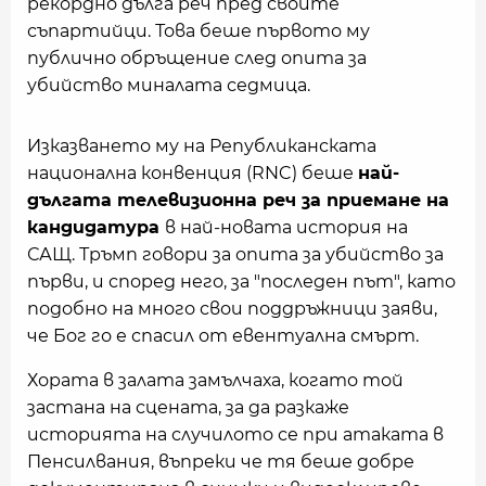
рекордно дълга реч пред своите
съпартийци. Това беше първото му
публично обръщение след опита за
убийство миналата седмица.
Изказването му на Републиканската
национална конвенция (RNC) беше
най-
дългата телевизионна реч за приемане на
кандидатура
в най-новата история на
САЩ. Тръмп говори за опита за убийство за
първи, и според него, за "последен път", като
подобно на много свои поддръжници заяви,
че Бог го е спасил от евентуална смърт.
Хората в залата замълчаха, когато той
застана на сцената, за да разкажe
историята на случилото се при атаката в
Пенсилвания, въпреки че тя беше добре