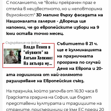
С посланието, че "всеки прекрачен праг е
стъпка в неизвестното, но и неповторима
възможност"
3D мапинг върху фасадата на
Националата галерия - Двореца ще
напомни, че до европейските избори на 9
юни остава точно месец.
Събитието в 21 ч.
ще е кулминацията
на празничната
програма по случай
Деня на Европа и 20-
ата годишнина от най-голямото
разширяване на Европейския съюз.
На празника, който започва от 16:30 часа в
Градската градина на София, ще бъдат
представени културата и традициите на
страните, присъединили се към ЕС преди 20