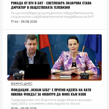
РОКАДА ОТ BTV В БНТ - СВЕТЛОЗАРА ЛАЗАРОВА СТАВА
ДИРЕКТОР В ОБЩЕСТВЕНАТА ТЕЛЕВИЗИЯ
Тя ще отговаря за културните, образователните,
социалните и развлекателните предавания на БНТ
17:44 - 06.08.2026
ВАЖНО ДНЕС
ФОНДАЦИЯ „ИСКАМ БЕБЕ“ Е ПРОТИВ ИДЕЯТА НА КАТЯ
ИВКОВА ФОНДЪТ ЗА ИНВИТРО ДА МИНЕ КЪМ НЗОК
Предлаганият от властта модел вече е прилаган
през 2013 г. и е сменен само година по-късно
16:56 - 06.08.2026