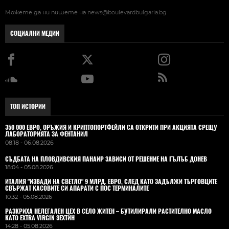
Можете да ни пишете на
news@boulevardbulgaria.bg
СОЦИАЛНИ МЕДИИ
ТОП ИСТОРИИ
350 000 ЕВРО, ОРЪЖИЯ И КРИПТОПОРТФЕЙЛИ СА ОТКРИТИ ПРИ АКЦИЯТА СРЕЩУ
ЛАБОРАТОРИЯТА ЗА ФЕНТАНИЛ
08:18 - 06.08.2026
СЪДБАТА НА ПЛОВДИВСКИЯ ПАНАИР ЗАВИСИ ОТ РЕШЕНИЕ НА ГЪЛЪБ ДОНЕВ
18:04 - 05.08.2026
ИТАЛИЯ "ИЗВАДИ НА СВЕТЛО" 9 МЛРД. ЕВРО, СЛЕД КАТО ЗАДЪЛЖИ ТЪРГОВЦИТЕ
СВЪРЖАТ КАСОВИТЕ СИ АПАРАТИ С ПОС ТЕРМИНАЛИТЕ
10:32 - 05.08.2026
РАЗКРИХА НЕЛЕГАЛЕН ЦЕХ В СЕЛО ЖИТЕН – БУТИЛИРАЛИ РАСТИТЕЛНО МАСЛО
КАТО EXTRA VIRGIN ЗЕХТИН
14:28 - 05.08.2026