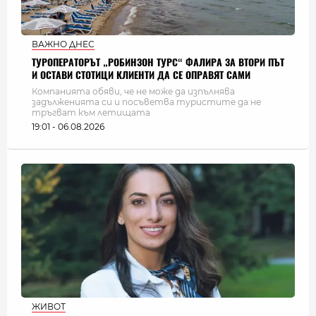
ВАЖНО ДНЕС
ТУРОПЕРАТОРЪТ „РОБИНЗОН ТУРС“ ФАЛИРА ЗА ВТОРИ ПЪТ
И ОСТАВИ СТОТИЦИ КЛИЕНТИ ДА СЕ ОПРАВЯТ САМИ
Компанията обяви, че не може да изпълнява
задълженията си и посъветва туристите да не
тръгват към летищата
19:01 - 06.08.2026
ЖИВОТ