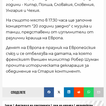
години - Кипър, Полша, Словакия, Словения,
Унгария и Чехия.
На същото място в 17:30 часа ще започне
концертът "20 години заедно" с музика и
танци, представени от изпълнители от
различни краища на Европа.
Денят на Европа е празник на Европейския
съюз и се отбелязва на датата, на която
френският външен министър Робер Шуман
прочита историческата декларация за
обединение на Стария континент.
СПОДЕЛЕТЕ
lunar
фестивал на светлините
ден на европа
европейски