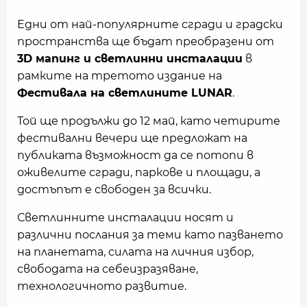
Едни от най-популярните сгради и градски
пространства ще бъдат преобразени от
3D мапинг и светлинни инсталации
в
рамките на третото издание на
Фестивала на светлините LUNAR
.
Той ще продължи до 12 май, като четирите
фестивални вечери ще предложат на
публиката възможност да се потопи в
оживелите сгради, паркове и площади, а
достъпът е свободен за всички.
Светлинните инсталации носят и
различни послания за теми като пазването
на планетата, силата на личния избор,
свободата на себеизразяване,
технологичното развитие.