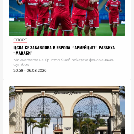
СПОРТ
ЦСКА СЕ ЗАБАВЛЯВА В ЕВРОПА. “АРМЕЙЦИТЕ” РАЗБИХА
“МАКАБИ”
Момчетата на Христо Янев показаха феноменален
футбол
20:58 - 06.08.2026