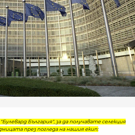
"Булевард България", за да получавате селекция
мицата през погледа на нашия екип: