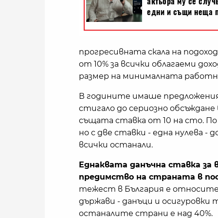
прогресивната скала на подохо
от 10% за всички облагаеми дох
размер на минималната работна
В годините имаше предложения 
стигало до сериозно обсъждане
същата ставка от 10 на сто. По
но с две ставки - една нулева - 
всички останали.
Еднаквата данъчна ставка за в
предимство на страната в пос
тежест в България е относите
държави - данъци и осигуровки 
останалите страни е над 40%.