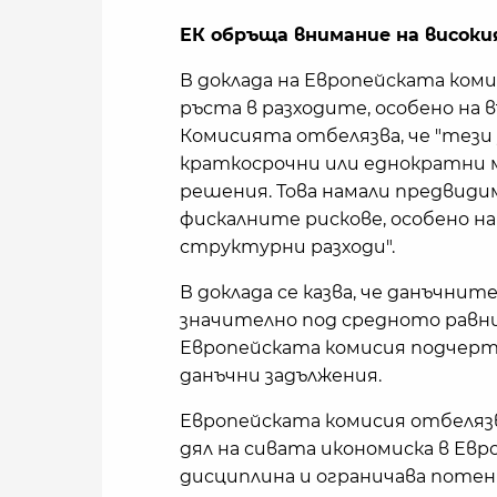
ЕК обръща внимание на високи
В доклада на Европейската коми
ръста в разходите, особено на 
Комисията отбелязва, че "тези
краткосрочни или еднократни м
решения. Това намали предвиди
фискалните рискове, особено на
структурни разходи".
В доклада се казва, че данъчни
значително под средното равни
Европейската комисия подчерт
данъчни задължения.
Европейската комисия отбелязв
дял на сивата икономиска в Евр
дисциплина и ограничава потенц