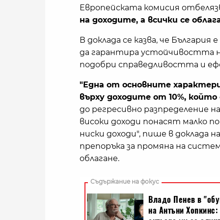
Европейската комисия отбелязв
на доходите, а всички се облаг
В доклада се казва, че България
да гарантира устойчивостта н
подобри справедливостта и еф
"Една от основните характер
върху доходите от 10%, който 
до регресивно разпределение н
високи доходи понасят малко по
ниски доходи", пише в доклада н
препоръка за промяна на систе
облагане.