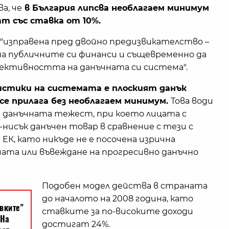
а, че
в България липсва необлагаем минимум
ат със ставка от 10%.
 е "изправена пред двойно предизвикателство –
а публичните си финанси и същевременно да
ективността на данъчната си система".
истики на системата е плоският данък
се прилага без необлагаем минимум.
Това води
а данъчната тежест, при което лицата с
-нисък данъчен товар в сравнение с тези с
а ЕК, като никъде не е посочена изрична
мата или въвеждане на прогресивно данъчно
Подобен модел действа в страната
до началото на 2008 година, като
ставките за по-високите доходи
достигат 24%.