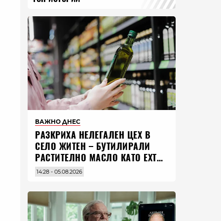
ВАЖНО ДНЕС
РАЗКРИХА НЕЛЕГАЛЕН ЦЕХ В
СЕЛО ЖИТЕН – БУТИЛИРАЛИ
РАСТИТЕЛНО МАСЛО КАТО EXTRA
VIRGIN ЗЕХТИН
14:28 - 05.08.2026