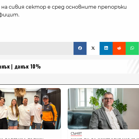
 на сивия сектор е сред основните препоръки
ефицит.
анък
данък 10%