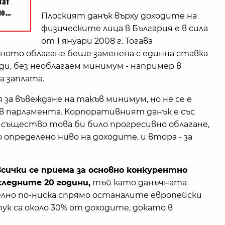
Плоският данък върху доходите на
физическите лица в България е в сила
от 1 януари 2008 г. Тогава
дното облагане беше заменена с единна ставка
оди, без необлагаем минимум - например в
 заплата.
за въвеждане на такъв минимум, но не се е
 в парламента. Корпоративният данък е със
 същество това би било прогресивно облагане,
до определено ниво на доходите, и втора - за
сички се приема за основно конкурентно
ледните 20 години,
тъй като данъчната
лно по-ниска спрямо останалите европейски
тук са около 30% от доходите, докато в