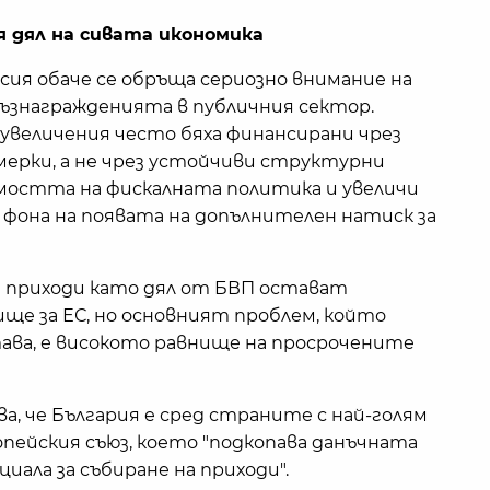
я дял на сивата икономика
сия обаче се обръща сериозно внимание на
възнагражденията в публичния сектор.
 увеличения често бяха финансирани чрез
ерки, а не чрез устойчиви структурни
мостта на фискалната политика и увеличи
 фона на появата на допълнителен натиск за
те приходи като дял от БВП остават
ще за ЕС, но основният проблем, който
ава, е високото равнище на просрочените
а, че България е сред страните с най-голям
опейския съюз, което "подкопава данъчната
иала за събиране на приходи".