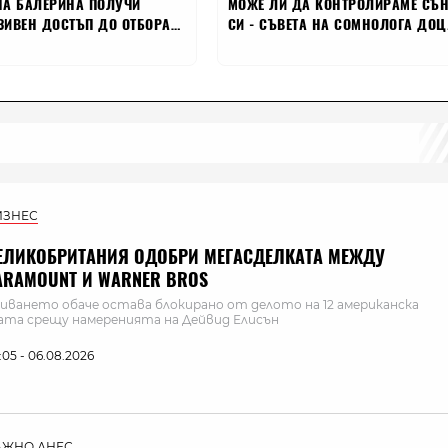
ИЗНЕС
ЕЛИКОБРИТАНИЯ ОДОБРИ МЕГАСДЕЛКАТА МЕЖДУ
ARAMOUNT И WARNER BROS
иването обаче остава блокирано от делото на 12 американска
та срещу намеренията на Дейвид Елисън
:05 - 06.08.2026
АЖНО ДНЕС