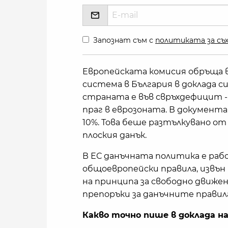
Запознат съм с
политиката за съх
Европейската комисия обръща 
система в България в доклада си
страната е във свръхдефицит -
праг в еврозоната. В документ
10%. Това беше разтълкувано от
плоския данък.
В ЕС данъчната политика е раб
общоевропейски правила, извън
на принципа за свободно движен
препоръки за данъчните правил
Какво точно пише в доклада на