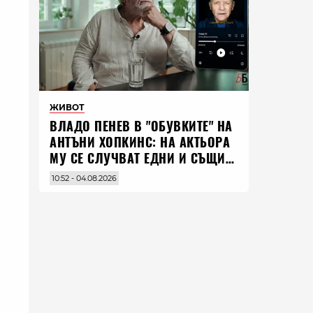
ЖИВОТ
ВЛАДO ПЕНЕВ В "ОБУВКИТЕ" НА
АНТЪНИ ХОПКИНС: НА АКТЬОРА
МУ СЕ СЛУЧВАТ ЕДНИ И СЪЩИ
НЕЩА ПО ЦЕЛИЯ СВЯТ
10:52 - 04.08.2026