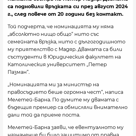
са подновили връзката си през август 2024
г., след повече от 20 години без контакт.
Той подчерта, че номинацията му няма
„абсолютно нищо общо“ нито със
семейната връзка, нито с дългогодишното
му приятелство с Мадяр. Двамата са били
състуденти в Юридическия факултет на
Католическия университет „Петер
Пазман“.
„Номинацията ми за министър на
правосъдието беше огромна чест“, написа
Мелетей-Барна. По думите му двамата с
бъдещия премиер са обмисляли внимателно
дали той да приеме поста.
Мелетей-Барна заяви, че евентуалното му
назначение би било защитимо от правна,