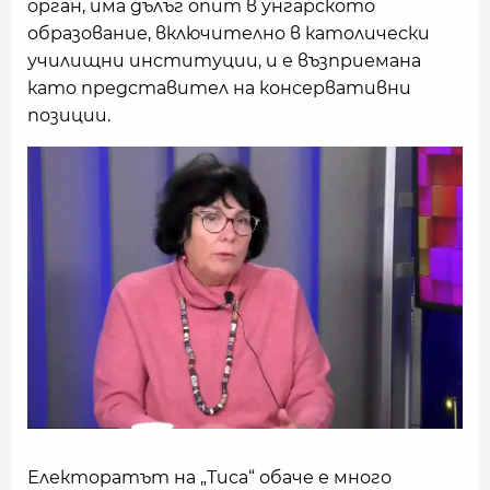
орган, има дълъг опит в унгарското
образование, включително в католически
училищни институции, и е възприемана
като представител на консервативни
позиции.
Електоратът на „Тиса“ обаче е много