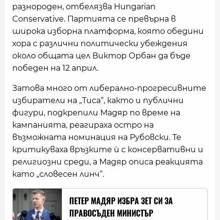
разнороден, отбелязва Hungarian
Conservative. Партията се превърна в
широка изборна платформа, която обедини
хора с различни политически убеждения
около общата цел Виктор Орбан да бъде
победен на 12 април.
Затова много от либерално-прогресивните
избиратели на „Тиса“, както и публични
фигури, подкрепили Мадяр по време на
кампанията, реагираха остро на
възможната номинация на Рубовски. Те
критикуваха връзките ѝ с консервативни и
религиозни среди, а Мадяр описа реакцията
като „словесен линч“.
ПЕТЕР МАДЯР ИЗБРА ЗЕТ СИ ЗА
ПРАВОСЪДЕН МИНИСТЪР