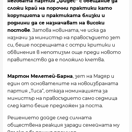
неговата партия „Фидес“ с обещание да
сложи край на порочни практики като
корупцията и практиката близки и
роднини да се назначават на високи
постове
. Затова новината, че иска да
назначи за министър на правосъдието зет
си, беше посрещната с остри критики и
обвинения в непотизъм още преди новото
правителство да е положило клетва.
Мартон Мелетей-Барна
, зет на Мадяр и
един от основателите на новоизбраната
партия „Тиса“, отказа номинацията за
министър на правосъдието само седмица
след като беше предложен за поста.
Решението дойде след силната
обществена реакция заради семейната му