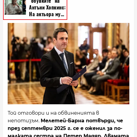
Той отговори и на обвиненията в
непотизъм.
Мелетей-Барна потвърди, че
през септември 2025 г. се е оженил за по-
малката сестра на Петер Мадяр. Двамата