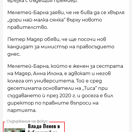
връзка с бъдещия премиер.
Мелетей-Барна заяви, че не бива да се хвърля
„дори най-малка сянка“ върху новото
правителство.
Петер Мадяр обяви, че ще посочи нов
кандидат за министър на правосъдието
днес.
Мелетей-Барна, който е женен за сестрата
на Мадяр, Анна Илона, е адвокат и негов
колега от университета. Той е сред
десетимата основатели на „Тиса“ при
създаването ѝ през 2020 г. и досега е бил
директор по правните въпроси на
партията.