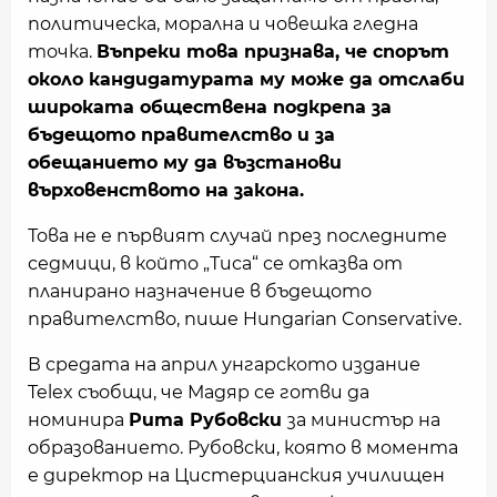
политическа, морална и човешка гледна
точка.
Въпреки това признава, че спорът
около кандидатурата му може да отслаби
широката обществена подкрепа за
бъдещото правителство и за
обещанието му да възстанови
върховенството на закона.
Това не е първият случай през последните
седмици, в който „Тиса“ се отказва от
планирано назначение в бъдещото
правителство, пише Hungarian Conservative.
В средата на април унгарското издание
Telex съобщи, че Мадяр се готви да
номинира
Рита Рубовски
за министър на
образованието. Рубовски, която в момента
е директор на Цистерцианския училищен