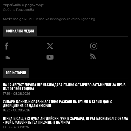
Управляващ редактор:
Сибина Григорова
Можете да ни пишете на
news@boulevardbulgaria.bg
СОЦИАЛНИ МЕДИИ
ТОП ИСТОРИИ
НА 12 АВГУСТ ЕВРОПА ЩЕ НАБЛЮДАВА ПЪЛНО СЛЪНЧЕВО ЗАТЪМНЕНИЕ ЗА ПРЪВ
ПЪТ ОТ 1999 ГОДИНА
17:59 - 08.08.2026
ХИЛАРИ КЛИНТЪН СРАВНИ ЗЛАТНИЯ РАЗКОШ НА ТРЪМП В БЕЛИЯ ДОМ С
ДВОРЦИТЕ НА САДДАМ ХЮСЕИН
16:23 - 08.08.2026
ОТИВА В САЩ БЕЗ ДУМА АНГЛИЙСКИ, УЧИ В ХАРВАРД, ИГРАЕ БАСКЕТБОЛ С ОБАМА
- КОЙ Е ФАВОРИТЪТ ЗА ПРЕЗИДЕНТ НА ФИФА
13:18 - 07.08.2026