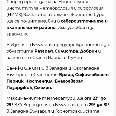
Според прогнозата на Националния
институт за метеорология и хидрология
(НИМХ) валежите и гръмотевичните бури
ще се по-интензивни в
североизточните и
планинските райони
. Има условия и за
градушки.
В Източна България предупреждението е за
областите
Разград
,
Силистра
,
Добрич
и
части от област Варна и Шумен
Валежи ще има и в Западна и Югозападна
България - областите
Враца,
София-област
,
Перник
,
Кюстендил
,
Благоевград
,
Пазарджик
,
Смолян.
Максималните температури ще
от 23° до
25°
в Североизточна България и от
29° до 31°
в Западна България и Горнотракийската