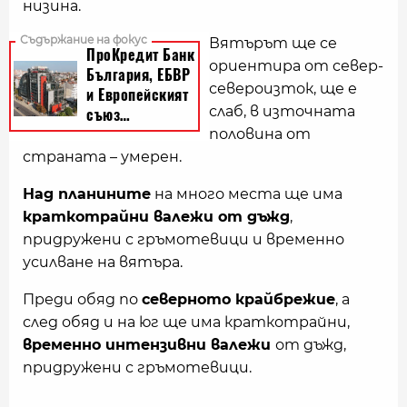
низина.
Вятърът ще се
ориентира от север-
североизток, ще е
слаб, в източната
половина от
страната – умерен.
Над планините
на много места ще има
краткотрайни валежи от дъжд
,
придружени с гръмотевици и временно
усилване на вятъра.
Преди обяд по
северното крайбрежие
, а
след обяд и на юг ще има краткотрайни,
временно интензивни валежи
от дъжд,
придружени с гръмотевици.