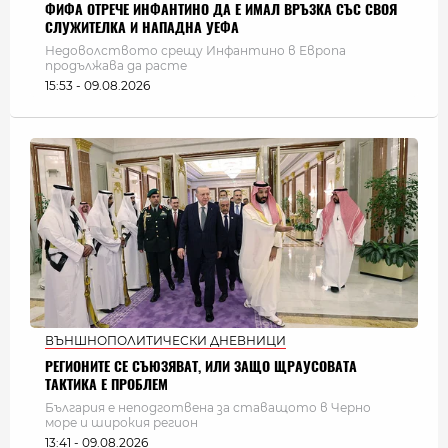
ФИФА ОТРЕЧЕ ИНФАНТИНО ДА Е ИМАЛ ВРЪЗКА СЪС СВОЯ
СЛУЖИТЕЛКА И НАПАДНА УЕФА
Недоволството срещу Инфантино в Европа
продължава да расте
15:53 - 09.08.2026
ВЪНШНОПОЛИТИЧЕСКИ ДНЕВНИЦИ
РЕГИОНИТЕ СЕ СЪЮЗЯВАТ, ИЛИ ЗАЩО ЩРАУСОВАТА
ТАКТИКА Е ПРОБЛЕМ
България e неподготвена за ставащото в Черно
море и широкия регион
13:41 - 09.08.2026