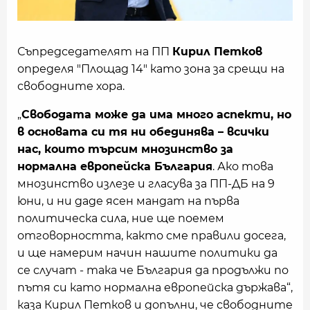
Съпредседателят на ПП
Кирил Петков
определя "Площад 14" като зона за срещи на
свободните хора.
„
Свободата може да има много аспекти, но
в основата си тя ни обединява – всички
нас, които търсим мнозинство за
нормална европейска България
. Ако това
мнозинство излезе и гласува за ПП-ДБ на 9
юни, и ни даде ясен мандат на първа
политическа сила, ние ще поемем
отговорността, както сме правили досега,
и ще намерим начин нашите политики да
се случат - така че България да продължи по
пътя си като нормална европейска държава“,
каза Кирил Петков и допълни, че свободните