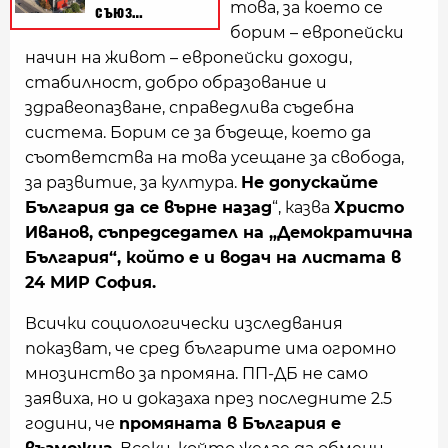
това, за което се
борим – европейски
начин на живот – европейски доходи,
стабилност, добро образование и
здравеопазване, справедлива съдебна
система. Борим се за бъдеще, което да
съответства на това усещане за свобода,
за развитие, за култура.
Не допускайте
България да се върне назад
“, казва
Христо
Иванов, съпредседател на „Демократична
България“, който е и водач на листата в
24 МИР София.
Всички социологически изследвания
показват, че сред българите има огромно
мнозинство за промяна. ПП-ДБ не само
заявиха, но и доказаха през последните 2.5
години, че
промяната в България е