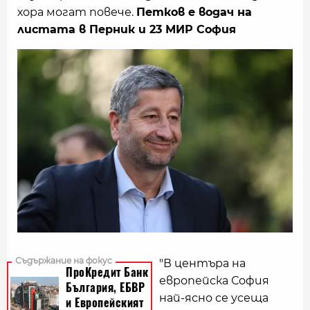
хора могат повече.
Петков е водач на
листата в Перник и 23 МИР София
"В центъра на
европейска София
най-ясно се усеща