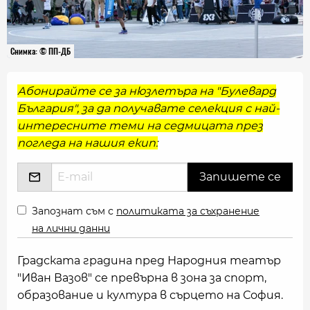
Снимка: © ПП-ДБ
Абонирайте се за нюзлетъра на "Булевард
България", за да получавате селекция с най-
интересните теми на седмицата през
погледа на нашия екип:
Запознат съм с
политиката за съхранение
на лични данни
Градската градина пред Народния театър
"Иван Вазов" се превърна в зона за спорт,
образование и култура в сърцето на София.