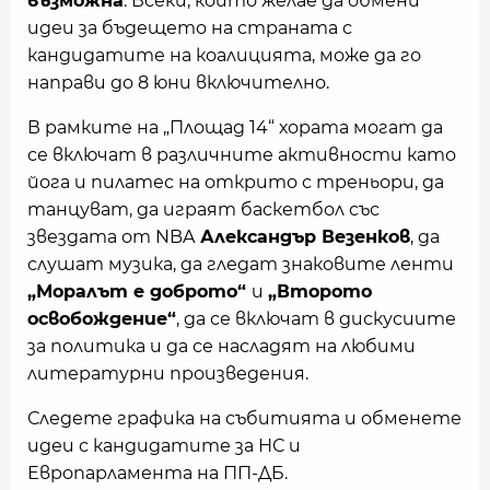
възможна
. Всеки, който желае да обмени
идеи за бъдещето на страната с
кандидатите на коалицията, може да го
направи до 8 юни включително.
В рамките на „Площад 14“ хората могат да
се включат в различните активности като
йога и пилатес на открито с треньори, да
танцуват, да играят баскетбол със
звездата от NBA
Александър Везенков
, да
слушат музика, да гледат знаковите ленти
„Моралът е доброто“
и
„Второто
освобождение“
, да се включат в дискусиите
за политика и да се насладят на любими
литературни произведения.
Следете графика на събитията и обменете
идеи с кандидатите за НС и
Европарламента на ПП-ДБ.