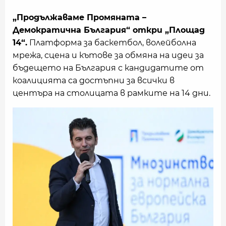
„Продължаваме Промяната –
Демократична България“ откри „Площад
14“.
Платформа за баскетбол, волейболна
мрежа, сцена и кътове за обмяна на идеи за
бъдещето на България с кандидатите от
коалицията са достъпни за всички в
центъра на столицата в рамките на 14 дни.