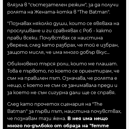
влязла в "състезателен режим", за да получи
ролята на Жената-котка в "The Batman".
"Познавах няколко души, които се явяваха на
прослушване и ги сравнявах с Роб - както
прави всеки. Почувствах се наистина
уверена, след като разбрах, че той е избран,
защото мисля, че има много добър вкус...
Обикновено търся роли, които ме плашат.
Това е първото, по което се ориентирам, че
съм на правилен път. Означава, че ролята е
нещо, с което не съм се занимавала преди и
за което не съм сигурна дали ще се справя.
След като прочетох сценария на "The
Batman" за първи път, наистина почувствах,
че познавам тази жена.
В нея има нещо
много по-дълбоко от образа на "femme