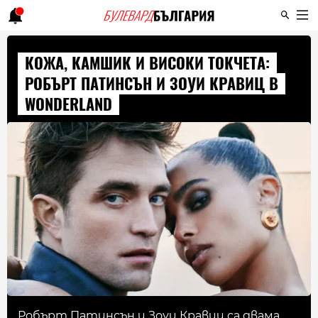
КОЖА, КАМШИК И ВИСОКИ ТОКЧЕТА:
РОБЪРТ ПАТИНСЪН И ЗОУИ КРАВИЦ В
WONDERLAND
Робърт Патинсън и Зоуи Кравиц са двама