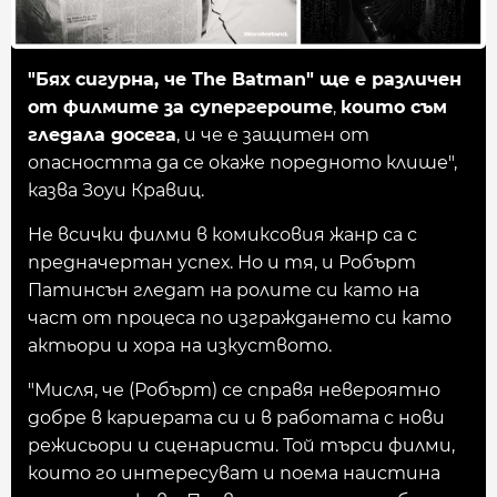
"Бях сигурна, че The Batman" ще е различен
от филмите за супергероите
,
които съм
гледала досега
, и че е защитен от
опасността да се окаже поредното клише",
казва Зоуи Кравиц.
Не всички филми в комиксовия жанр са с
предначертан успех. Но и тя, и Робърт
Патинсън гледат на ролите си като на
част от процеса по изграждането си като
актьори и хора на изкуството.
"Мисля, че (Робърт) се справя невероятно
добре в кариерата си и в работата с нови
режисьори и сценаристи. Той търси филми,
които го интересуват и поема наистина