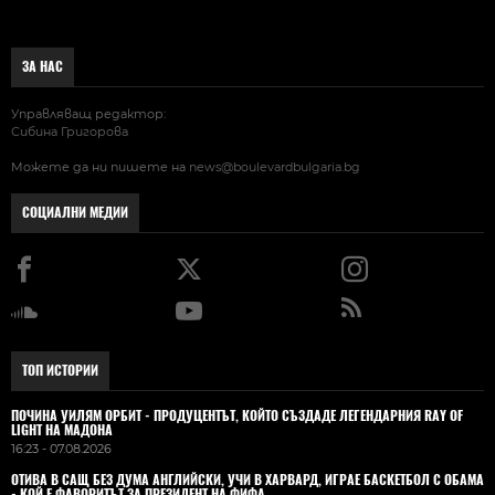
ЗА НАС
Управляващ редактор:
Сибина Григорова
Можете да ни пишете на
news@boulevardbulgaria.bg
СОЦИАЛНИ МЕДИИ
ТОП ИСТОРИИ
ПОЧИНА УИЛЯМ ОРБИТ - ПРОДУЦЕНТЪТ, КОЙТО СЪЗДАДЕ ЛЕГЕНДАРНИЯ RAY OF
LIGHT НА МАДОНА
16:23 - 07.08.2026
ОТИВА В САЩ БЕЗ ДУМА АНГЛИЙСКИ, УЧИ В ХАРВАРД, ИГРАЕ БАСКЕТБОЛ С ОБАМА
- КОЙ Е ФАВОРИТЪТ ЗА ПРЕЗИДЕНТ НА ФИФА