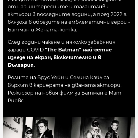
от най-интересните и талантливи
актьори в последните години, а през 2022 г.
влязоха в образите на емблематични герои -
Батман и Жената-котка.
След години чакане и няколко забавяния
заради COVID
"The Batman" най-сетне
излезе на екран, включително и в
България.
Ролите на Брус Уейн и Селина Кайл са
върхът в кариерата на двамата актьори.
Режисьор на новия филм за Батман е Мат
Рийвс.