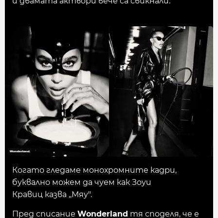
и двамата актьори вече са свикнали.
Когато гледаме монохромните кадри,
буквално можем да чуем как Зоуи
Кравиц казва ,,Мяу".
Пред списание
Wonderland
тя споделя, че е