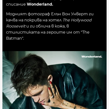
списание
Wonderland.
Модният фотограф Елън Вон Унверт ги
качва на покрива на хотел
The Hollywood
Roosevelt
и ги облича в кожа, в
стилистиката на героите им от "The
Batman".