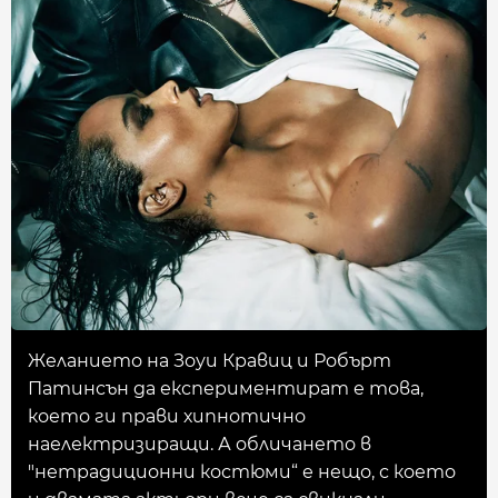
Желанието на Зоуи Кравиц и Робърт
Патинсън да експериментират е това,
което ги прави хипнотично
наелектризиращи. А обличането в
"нетрадиционни костюми“ е нещо, с което