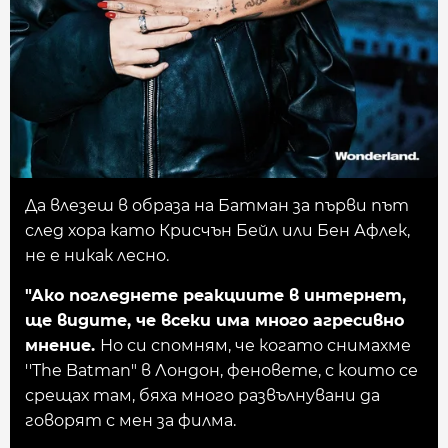
Да влезеш в образа на Батман за първи път
след хора като Крисчън Бейл или Бен Афлек,
не е никак лесно.
"Ако погледнете реакциите в интернет,
ще видите, че всеки има много агресивно
мнение.
Но си спомням, че когато снимахме
''The Batman" в Лондон, феновете, с които се
срещах там, бяха много развълнувани да
говорят с мен за филма.