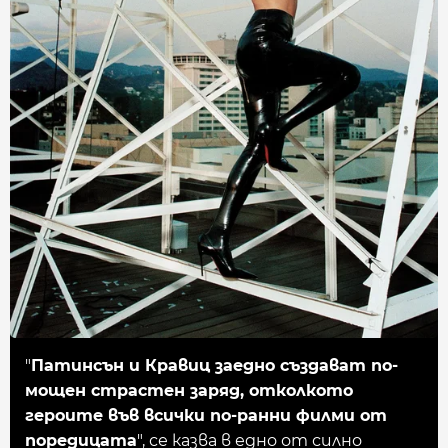
"
Патинсън и Кравиц заедно създават по-
мощен страстен заряд, отколкото
героите във всички по-ранни филми от
поредицата
", се казва в едно от силно