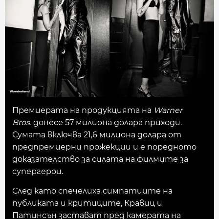
Премиерата на продукцията на
Warner
Bros.
донесе 57 милиона долара приходи.
Сумата включва 21,6 милиона долара от
предпремиерни прожекции и е поредното
доказателство за силата на филмите за
супергерои.
След като спечелиха симпатиите на
публиката и критиците, Кравиц и
Патинсън застават пред камерата на