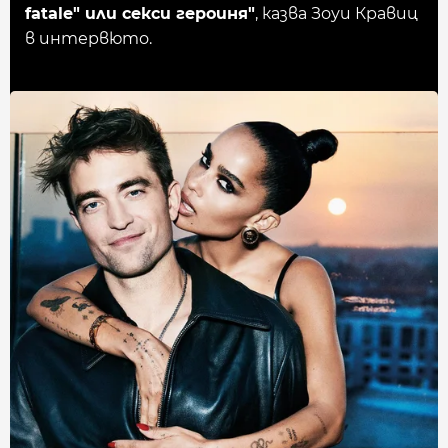
fatale" или секси героиня"
, казва Зоуи Кравиц
в интервюто.