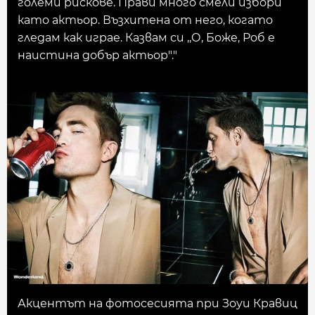
големи рискове. Прави много смели избори
като актьор. Възхитена от него, когато
гледам как играе. Казвам си ,,О, Боже, Роб е
наистина добър актьор"."
Акцентът на фотосесията при Зоуи Кравиц