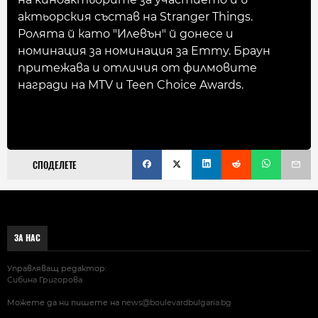
актьорския състав на Stranger Things.
Ролята й като "Илевън" й донесе и
номинация за номинация за Emmy. Браун
притежава и отличия от филмовите
награди на MTV и Teen Choice Awards.
СПОДЕЛЕТЕ
ЗА НАС
Управляващ редактор:
Сибина Григорова
Можете да ни пишете на
news@boulevardbulgaria.bg