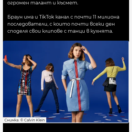
огромен талант и късмет.
Браун има и TikTok канал с почти 11 милиона
последователи, с които почти всеки ден
споделя свои клипове с танци в кухнята.
Снимка: © Calvin Klein