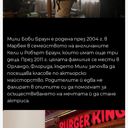
Мили Боби Браун е родена през 2004 г. в
Марбея в семейството на англичаните
Кели и Робърт Браун, които имат още три
деца. През 2011 г. цялата фамилия се мести в
Орландо, Флорида, където Мили започва да
посещава класове по актьорско
майсторство. Родителите й едва не
фалират в опитите си да помогнат за
осъществяването на мечтата й да стане
актриса.