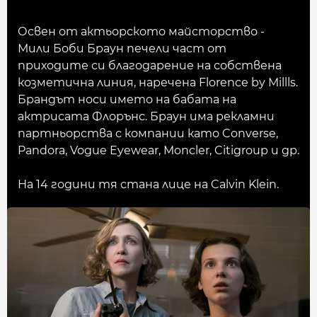
Освен от актьорското майсторство -
Мили Боби Браун печели част от
приходите си благодарение на собствена
козметична линия, наречена Florence by Millls.
Брандът носи името на бабата на
актрисата Флорънс. Браун има рекламни
партньорства с компании като Converse,
Pandora, Vogue Eyewear, Moncler, Citigroup и др.
На 14 години тя стана лице на Calvin Klein.