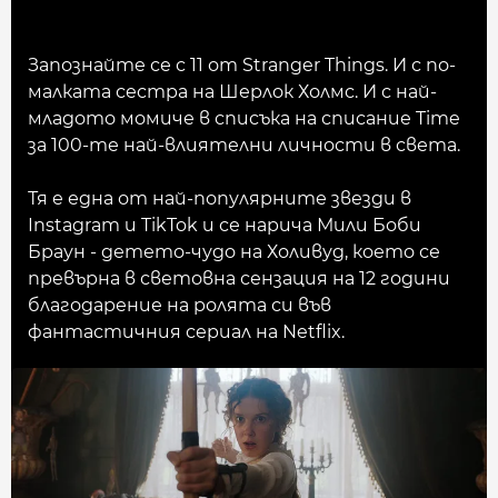
Запознайте се с 11 от Stranger Things. И с по-
малката сестра на Шерлок Холмс. И с най-
младото момиче в списъка на списание Time
за 100-те най-влиятелни личности в света.
Тя е една от най-популярните звезди в
Instagram и TikTok и се нарича Мили Боби
Браун - детето-чудо на Холивуд, което се
превърна в световна сензация на 12 години
благодарение на ролята си във
фантастичния сериал на Netflix.