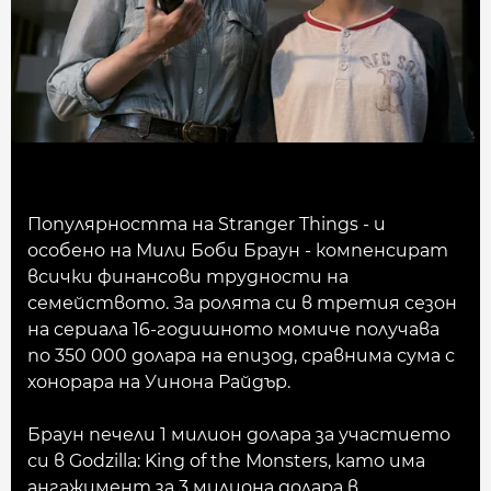
Популярността на Stranger Things - и
особено на Мили Боби Браун - компенсират
всички финансови трудности на
семейството. За ролята си в третия сезон
на сериала 16-годишното момиче получава
по 350 000 долара на епизод, сравнима сума с
хонорара на Уинона Райдър.
Браун печели 1 милион долара за участието
си в Godzilla: King of the Monsters, като има
ангажимент за 3 милиона долара в