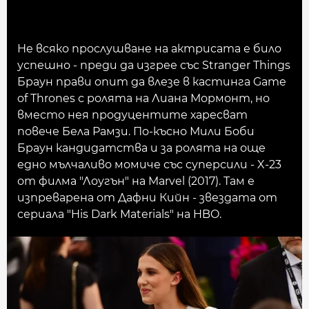
Не всяко прослушване на актрисата е било
успешно - преди да изгрее със Stranger Things
Браун прави опит да влезе в кастинга Game
of Thrones с ролята на Лиана Мормонт, но
вместо нея продуцентите харесват
повече Бела Рамзи. По-късно Мили Боби
Браун кандидатства и за ролята на още
едно мълчаливо момиче със суперсили - X-23
от филма "Лоугън" на Marvel (2017). Там е
изпреварена от Дафни Кийн - звездата от
сериала "His Dark Materials" на HBO.