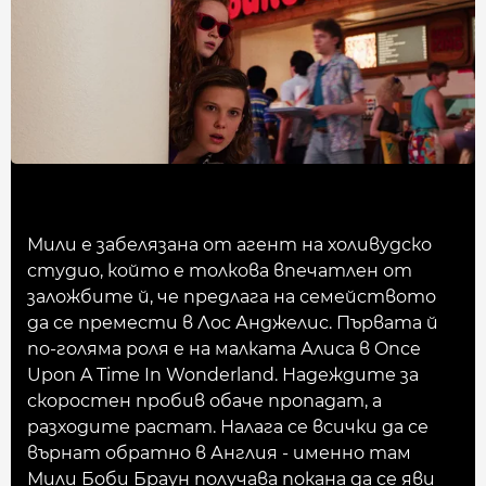
Мили е забелязана от агент на холивудско
студио, който е толкова впечатлен от
заложбите й, че предлага на семейството
да се премести в Лос Анджелис. Първата й
по-голяма роля е на малката Алиса в Once
Upon A Time In Wonderland. Надеждите за
скоростен пробив обаче пропадат, а
разходите растат. Налага се всички да се
върнат обратно в Англия - именно там
Мили Боби Браун получава покана да се яви