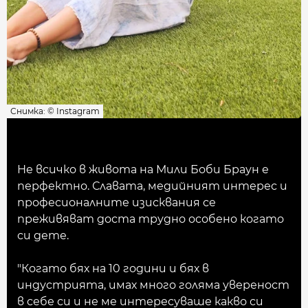
Снимка: © Instagram
Не всичко в живота на Мили Боби Браун е
перфектно. Славата, медийният интерес и
професионалните изисквания се
преживяват доста трудно особено когато
си дете.
"Когато бях на 10 години и бях в
индустрията, имах много голяма увереност
в себе си и не ме интересуваше какво си