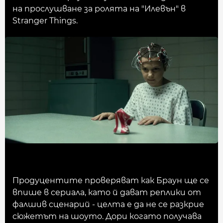
на прослушване за ролята на "Илевън" в
Stranger Things.
Продуцентите проверяват как Браун ще се
впише в сериала, като й дават реплики от
фалшив сценарий - целта е да не се разкрие
сюжетът на шоуто. Дори когато получава