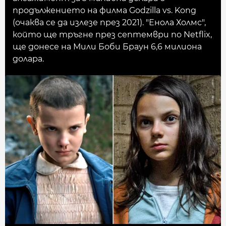
продължението на филма Godzilla vs. Kong
(очаква се да излезе през 2021). "Енола Холмс",
който ще тръгне през септември по Netflix,
ще донесе на Мили Боби Браун 6,6 милиона
долара.