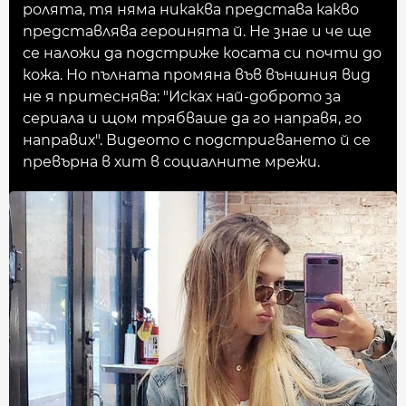
ролята, тя няма никаква представа какво
представлява героинята й. Не знае и че ще
се наложи да подстриже косата си почти до
кожа. Но пълната промяна във външния вид
не я притеснява: "Исках най-доброто за
сериала и щом трябваше да го направя, го
направих". Видеото с подстригването й се
превърна в хит в социалните мрежи.