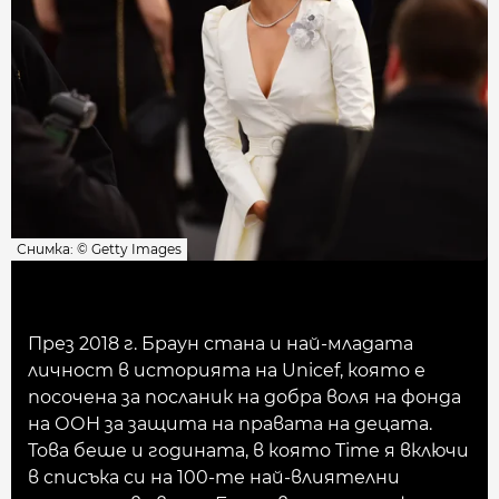
Снимка: © Getty Images
През 2018 г. Браун стана и най-младата
личност в историята на Unicef, която е
посочена за посланик на добра воля на фонда
на ООН за защита на правата на децата.
Това беше и годината, в която Time я включи
в списъка си на 100-те най-влиятелни