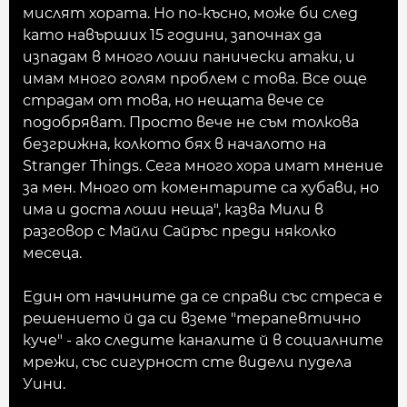
мислят хората. Но по-късно, може би след
като навърших 15 години, започнах да
изпадам в много лоши панически атаки, и
имам много голям проблем с това. Все още
страдам от това, но нещата вече се
подобряват. Просто вече не съм толкова
безгрижна, колкото бях в началото на
Stranger Things. Сега много хора имат мнение
за мен. Много от коментарите са хубави, но
има и доста лоши неща", казва Мили в
разговор с Майли Сайръс преди няколко
месеца.
Един от начините да се справи със стреса е
решението й да си вземе "терапевтично
куче" - ако следите каналите й в социалните
мрежи, със сигурност сте видели пудела
Уини.