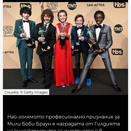
Снимка: © Getty Images
Най-голямото професионално признание за
Мили Боби Браун е наградата от Гилдията
на киноактьорите за участието й в