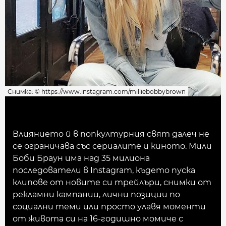
Снимка: © https://www.instagram.com/milliebobbybrown
Влиянието й в попкултурния свят далеч не
се ограничава със сериалите и киното. Мили
Боби Браун има над 35 милиона
последователи в Instagram, където пуска
клипове от новите си трейлъри, снимки от
рекламни кампании, лични позиции по
социални теми или просто улавя моменти
от живота си на 16-годишно момиче с