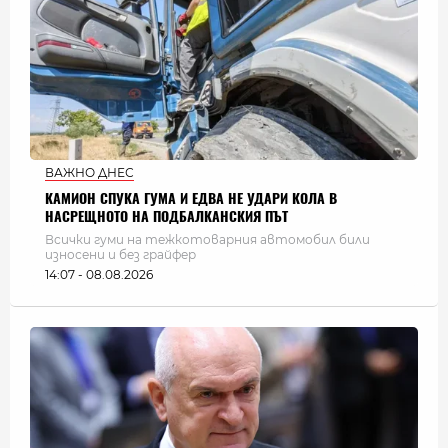
ВАЖНО ДНЕС
КАМИОН СПУКА ГУМА И ЕДВА НЕ УДАРИ КОЛА В
НАСРЕЩНОТО НА ПОДБАЛКАНСКИЯ ПЪТ
Всички гуми на тежкотоварния автомобил били
износени и без грайфер
14:07 - 08.08.2026