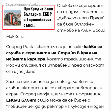
Очаква се сценарият
на продължението на
„Дяволът носи Прада“
да бъде възложен
отново на Алин Брош
МакКена.
Според Puck - сюжетът ще покаже
какво се
случва с героинята на Стрийп в края на
нейната кариера
, когато традиционните
модни списания са изправени пред опасност
от изчезване.
Засега няма яснота за това дали всички
главни актриси ще се съберат повторно на
екран. Според неофициалната информация,
Емили Блънт
също може да се върне с
"повишение" до директор на луксозен моден