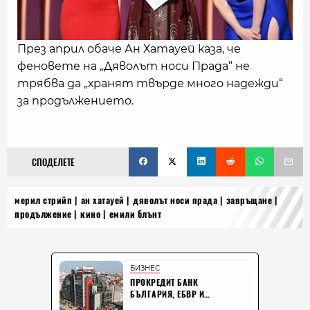
През април обаче Ан Хатауей каза, че
феновете на „Дяволът носи Прада“ не
трябва да „хранят твърде много надежди“
за продължението.
СПОДЕЛЕТЕ
мерил стрийп
ан хатауей
дяволът носи прада
завръщане
продължение
кино
емили блънт