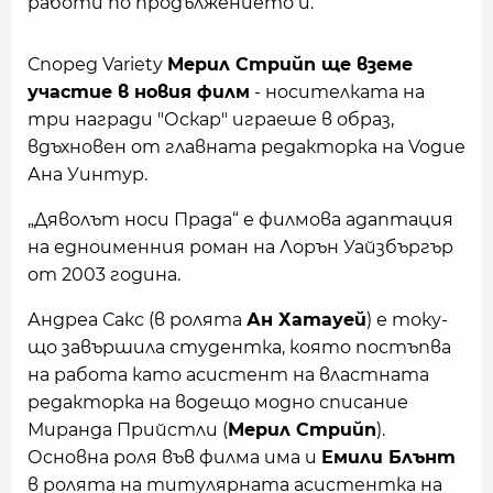
работи по продължението ѝ.
Според Variety
Мерил Стрийп ще вземе
участие в новия филм
- носителката на
три награди "Оскар" играеше в образ,
вдъхновен от главната редакторка на Vogue
Ана Уинтур.
„Дяволът носи Прада“ е филмова адаптация
на едноименния роман на Лорън Уайзбъргър
от 2003 година.
Андреа Сакс (в ролята
Ан Хатауей
) е току-
що завършила студентка, която постъпва
на работа като асистент на властната
редакторка на водещо модно списание
Миранда Прийстли (
Мерил Стрийп
).
Основна роля във филма има и
Емили Блънт
в ролята на титулярната асистентка на