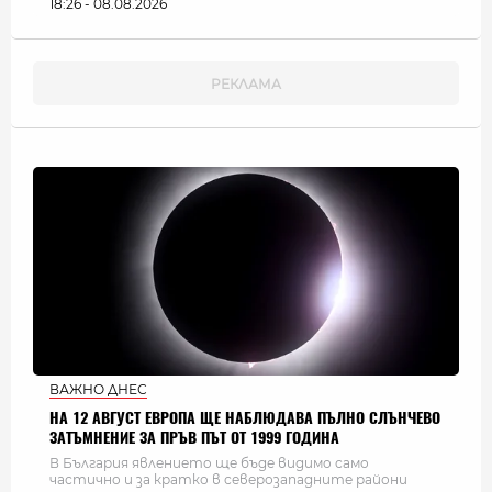
18:26 - 08.08.2026
ВАЖНО ДНЕС
НА 12 АВГУСТ ЕВРОПА ЩЕ НАБЛЮДАВА ПЪЛНО СЛЪНЧЕВО
ЗАТЪМНЕНИЕ ЗА ПРЪВ ПЪТ ОТ 1999 ГОДИНА
В България явлението ще бъде видимо само
частично и за кратко в северозападните райони