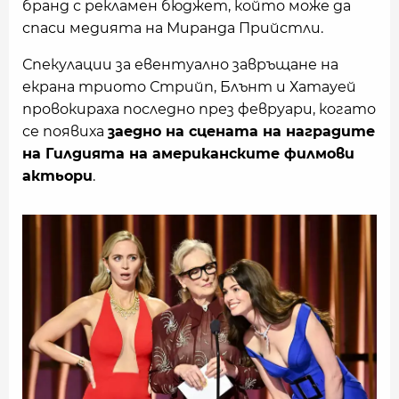
бранд с рекламен бюджет, който може да
спаси медията на Миранда Прийстли.
Спекулации за евентуално завръщане на
екрана триото Стрийп, Блънт и Хатауей
провокираха последно през февруари, когато
се появиха
заедно на сцената на наградите
на Гилдията на американските филмови
актьори
.