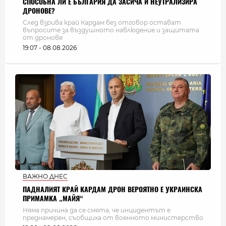
СПОСОБНА ЛИ Е БЪЛГАРИЯ ДА ЗАСИЧА И НЕУТРАЛИЗИРА
ДРОНОВЕ?
След взрива край Кардам без отговор остават
въпросите за въздушното наблюдение и защитата
от дронове
19:07 - 08.08.2026
ВАЖНО ДНЕС
ПАДНАЛИЯТ КРАЙ КАРДАМ ДРОН ВЕРОЯТНО Е УКРАИНСКА
ПРИМАМКА „МАЙЯ“
Няма причина да се смята, че инцидентът е
преднамерен, съобщиха от военното министерство