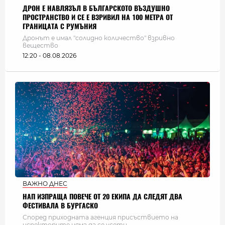
ДРОН Е НАВЛЯЗЪЛ В БЪЛГАРСКОТО ВЪЗДУШНО
ПРОСТРАНСТВО И СЕ Е ВЗРИВИЛ НА 100 МЕТРА ОТ
ГРАНИЦАТА С РУМЪНИЯ
Дронът е имал "солидно количество" взривно
вещество
12:20 - 08.08.2026
ВАЖНО ДНЕС
НАП ИЗПРАЩА ПОВЕЧЕ ОТ 20 ЕКИПА ДА СЛЕДЯТ ДВА
ФЕСТИВАЛА В БУРГАСКО
Според приходната агенция присъствието на
испекторите няма да се усети