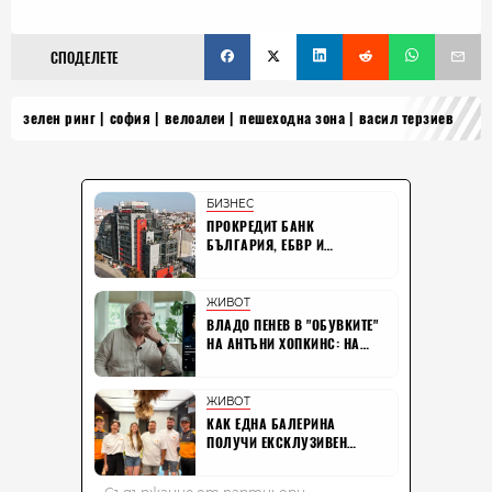
СПОДЕЛЕТЕ
зелен ринг
софия
велоалеи
пешеходна зона
васил терзиев