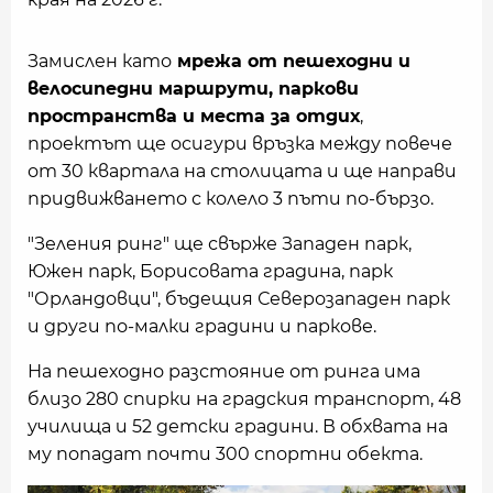
Замислен като
мрежа от пешеходни и
велосипедни маршрути, паркови
пространства и места за отдих
,
проектът ще осигури връзка между повече
от 30 квартала на столицата и ще направи
придвижването с колело 3 пъти по-бързо.
"Зеления ринг" ще свърже Западен парк,
Южен парк, Борисовата градина, парк
"Орландовци", бъдещия Северозападен парк
и други по-малки градини и паркове.
На пешеходно разстояние от ринга има
близо 280 спирки на градския транспорт, 48
училища и 52 детски градини. В обхвата на
му попадат почти 300 спортни обекта.