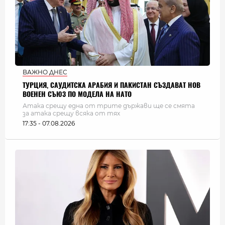
ВАЖНО ДНЕС
ТУРЦИЯ, САУДИТСКА АРАБИЯ И ПАКИСТАН СЪЗДАВАТ НОВ
ВОЕНЕН СЪЮЗ ПО МОДЕЛА НА НАТО
Атака срещу една от трите държави ще се смята
за атака срещу всяка от тях
17:35 - 07.08.2026