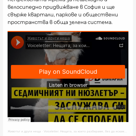
велосипедно придвижване в София и ще
свърже квартали, паркове и обществени
пространства в обща зелена система.
Животът и други неща
·
Voiceletter: Нещата, за които разбираме, без да искаме, Епизод 18