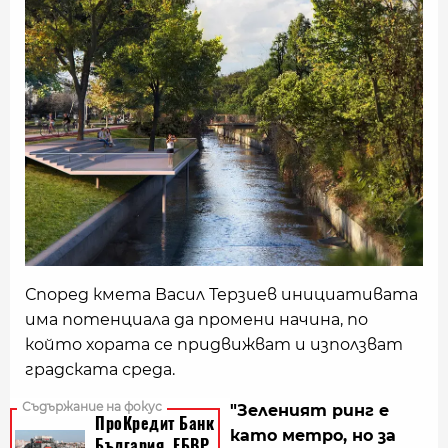
Според кмета Васил Терзиев инициативата
има потенциала да промени начина, по
който хората се придвижват и използват
градската среда.
"Зеленият ринг е
като метро, но за