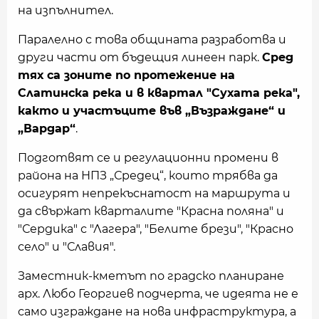
на изпълнител.
Паралелно с това общината разработва и
други части от бъдещия линеен парк.
Сред
тях са зоните по протежение на
Слатинска река и в квартал "Сухата река",
както и участъците във „Възраждане“ и
„Вардар“
.
Подготвят се и регулационни промени в
района на НПЗ „Средец“, които трябва да
осигурят непрекъснатост на маршрута и
да свържат кварталите "Красна поляна" и
"Сердика" с "Лагера", "Белите брези", "Красно
село" и "Славия".
Заместник-кметът по градско планиране
арх. Любо Георгиев подчерта, че идеята не е
само изграждане на нова инфраструктура, а