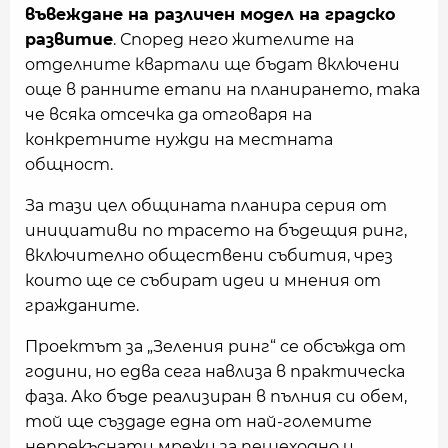
въвеждане на различен модел на градско
развитие
. Според него жителите на
отделните квартали ще бъдат включени
още в ранните етапи на планирането, така
че всяка отсечка да отговаря на
конкретните нужди на местната
общност.
За тази цел общината планира серия от
инициативи по трасето на бъдещия ринг,
включително обществени събития, чрез
които ще се събират идеи и мнения от
гражданите.
Проектът за „Зеления ринг“ се обсъжда от
години, но едва сега навлиза в практическа
фаза. Ако бъде реализиран в пълния си обем,
той ще създаде една от най-големите
непрекъснати мрежи за пешеходно и