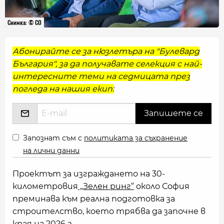
Снимка: © СО
Абонирайте се за нюзлетъра на "Булевард
България", за да получавате селекция с най-
интересните теми на седмицата през
погледа на нашия екип:
Запознат съм с
политиката за съхранение
на лични данни
Проектът за изграждането на 30-
километровия
„Зелен ринг“
около София
преминава към реална подготовка за
строителство, което трябва да започне в
края на 2026 г.