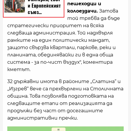
пешеходци и
колоездачи.
Затова
той трябва да бъде
стратегически приоритет на всяка
следваща администрация. Той надхвърля
рамките на един политически мандат,
защото свързва квартали, паркове, реки и
планината, обединявайки ги в една обща
система - за по-чист въздух", коментира
кметът.
32 държавни имота в районите „Слатина“ и
„Изгрев“ вече са прехвърлени на Столичната
община. Това позволява подготовката на
следващите етапи от реализацията да
продължи без част от досегашните
административни пречки.