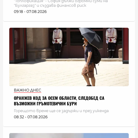
"Топлофикация" - София дължи огромни суми на
"Булгаргаз" и създава финансов риск
09:18 - 07.08.2026
ВАЖНО ДНЕС
ОРАНЖЕВ КОД ЗА ОСЕМ ОБЛАСТИ, СЛЕДОБЕД СА
ВЪЗМОЖНИ ГРЪМОТЕВИЧНИ БУРИ
Горещото време ще се задържи и през уикенда
08:32 - 07.08.2026