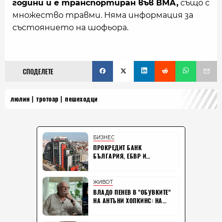
години и е транспортиран във ВМА,
също с
множество травми. Няма информация за
състоянието на шофьора.
СПОДЕЛЕТЕ
люлин
тротоар
пешеходци