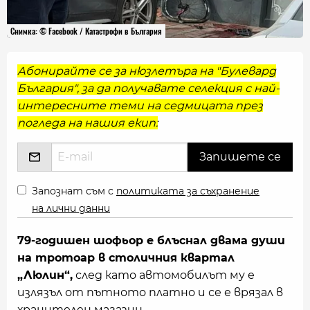
Снимка: © Facebook / Катастрофи в България
Абонирайте се за нюзлетъра на "Булевард
България", за да получавате селекция с най-
интересните теми на седмицата през
погледа на нашия екип:
Запознат съм с
политиката за съхранение
на лични данни
79-годишен шофьор е блъснал двама души
на тротоар в столичния квартал
„Люлин“,
след като автомобилът му е
излязъл от пътното платно и се е врязал в
хранителен магазин.