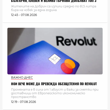
БЪЛГАРИЯ, ПЛЕВЕН И ВЕЛИКО ТЪРНОВО ДОПЪЛВАТ ТОП 3
Жителите на Добрич са изпили средно по 61,5 литра
бира на човек за една година
12:45 - 07.08.2026
ВАЖНО ДНЕС
НОИ ВЕЧЕ МОЖЕ ДА ПРЕВЕЖДА ОБЕЗЩЕТЕНИЯ ПО REVOLUT
Промяната е в сила от 1 август и важи за сметки при
доставчици от Европейското икономическо
пространство
12:19 - 07.08.2026