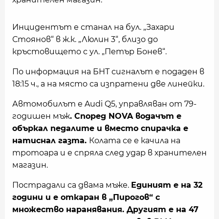
Инцидентът е станал на бул. „Захари
Стоянов“ в ж.к. „Люлин 3“, близо до
кръстовището с ул. „Петър Бонев“.
По информация на БНТ сигналът е подаден в
18:15 ч., а на място са изпратени две линейки.
Автомобилът е Audi Q5, управляван от 79-
годишен мъж
. Според NOVA водачът е
объркал педалите и вместо спирачка е
натиснал газта.
Колата се е качила на
тротоара и е спряла след удар в хранителен
магазин.
Пострадали са двама мъже.
Единият е на 32
години и е откаран в „Пирогов“ с
множество наранявания. Другият е на 47