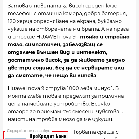
Затова и новината за висок среден клас
телефон с отлична камера, добра батерия,
120 херца опресняване на екрана, буквално
чукаше на отворената ми врата. А на прага
ѝ стоеше HUAWEI nova 9 -
тънко и стройно
тяло, симпатичен, забелязващ се
отдалече външен вид и интелект,
достатъчно висок, за да живеете заедно
две-три години, без да се нервирате или
да смятате, че нещо ви липсва
.
Huawei nova 9 струва 1000 лева минус 1. В
моята глава това е пределът за прилична
цена на мобилно устройство. Всичко
отгоре го приемам със смесени чувства и
наистина трябва много да ме изкуши.
Първата среща с