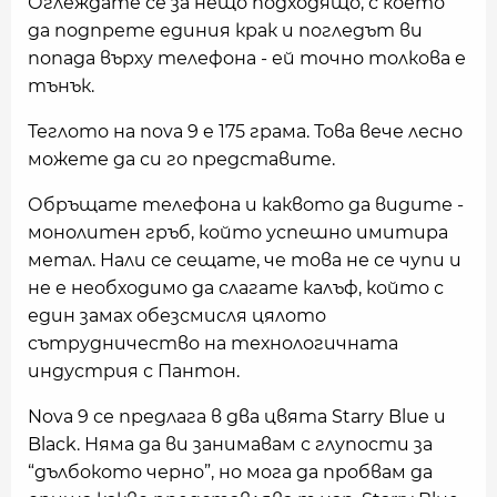
Оглеждате се за нещо подходящо, с което
да подпрете единия крак и погледът ви
попада върху телефона - ей точно толкова е
тънък.
Теглото на nova 9 e 175 грама. Това вече лесно
можете да си го представите.
Обръщате телефона и каквото да видите -
монолитен гръб, който успешно имитира
метал. Нали се сещате, че това не се чупи и
не е необходимо да слагате калъф, който с
един замах обезсмисля цялото
сътрудничество на технологичната
индустрия с Пантон.
Nova 9 се предлага в два цвята Starry Blue и
Black. Няма да ви занимавам с глупости за
“дълбокото черно”, но мога да пробвам да