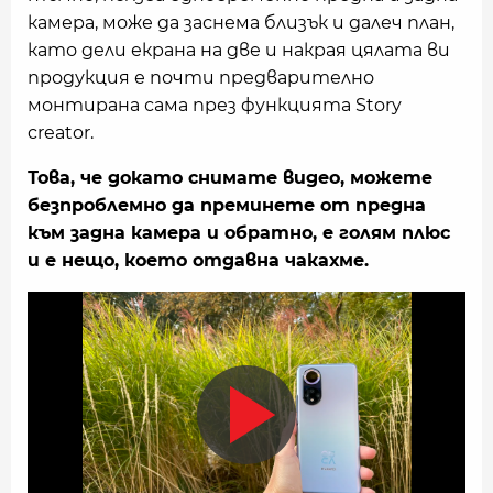
камера, може да заснема близък и далеч план,
като дели екрана на две и накрая цялата ви
продукция е почти предварително
монтирана сама през функцията Story
creator.
Това, че докато снимате видео, можете
безпроблемно да преминете от предна
към задна камера и обратно, е голям плюс
и е нещо, което отдавна чакахме.