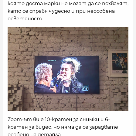
която доста марки не могат да се похвалят,
като се справя чудесно и при неособена
осветеност.
Zoom-ът ви е 10-кратен за снимки и 6-
кратен за видео, но няма да се зарадвате
особено на детайла.