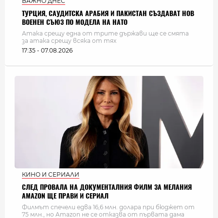
ВАЖНО ДНЕС
ТУРЦИЯ, САУДИТСКА АРАБИЯ И ПАКИСТАН СЪЗДАВАТ НОВ
ВОЕНЕН СЪЮЗ ПО МОДЕЛА НА НАТО
Атака срещу една от трите държави ще се смята
за атака срещу всяка от тях
17:35 - 07.08.2026
КИНО И СЕРИАЛИ
СЛЕД ПРОВАЛА НА ДОКУМЕНТАЛНИЯ ФИЛМ ЗА МЕЛАНИЯ
AMAZON ЩЕ ПРАВИ И СЕРИАЛ
Филмът спечели едва 16,6 млн. долара при бюджет от
75 млн., но Amazon не се отказва от първата дама