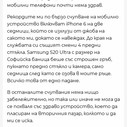
мобилни телефони почти няма здрав.
Рекордите ми по бързо счупване на мобилно
устройство включват iPhone 6 на две
седмици, който се изхлузи от джоба на
сакото ми, докато се навеждах. До края на
службата си същият смени 4 предни
стъкла. Samsung S20 Ultra с размер на
Софийска баница беше със строшен гръб,
пукнато предно стъкло и камера, само
седмица след като се озова в моите ръце.
Всичко това от едно падане.
В останалите счупвания няма нищо
забележително, но така или иначе не мога да
се похваля със здраво устройство, коетo да
пласирам на вторичния пазар, колкото и да
ми се иска.