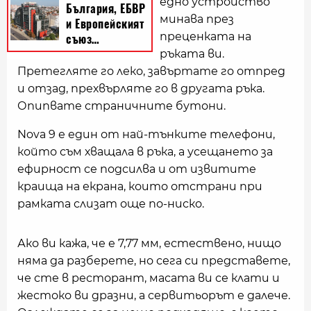
едно устройство
минава през
преценката на
ръката ви.
Претегляте го леко, завъртате го отпред
и отзад, прехвърляте го в другата ръка.
Опипвате страничните бутони.
Nova 9 е един от най-тънките телефони,
който съм хващала в ръка, a усещането за
ефирност се подсилва и от извитите
краища на екрана, които отстрани при
рамката слизат още по-ниско.
Ако ви кажа, че е 7,77 мм, естествено, нищо
няма да разберете, но сега си представете,
че сте в ресторант, масата ви се клати и
жестоко ви дразни, а сервитьорът е далече.