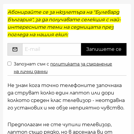
Абонирайте се за нюзлетъра на "Булевард
България", за да получавате селекция с най-
интересните теми на седмицата през
погледа на нашия екип:
Запознат съм с
политиката за съхранение
на лични данни
Не знам кога точно телефоните започнаха
да струват колко един лаптоп или дори
колкото среден клас телевизор - неотдавна
го установих и ме обзе неприятно чувство.
Предполагам не сте чупили телевизор,
лаптоп също рядко, но в арсенала ви от