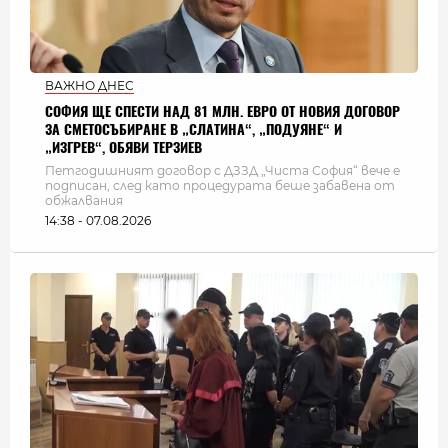
ВАЖНО ДНЕС
СОФИЯ ЩЕ СПЕСТИ НАД 81 МЛН. ЕВРО ОТ НОВИЯ ДОГОВОР
ЗА СМЕТОСЪБИРАНЕ В „СЛАТИНА“, „ПОДУЯНЕ“ И
„ИЗГРЕВ“, ОБЯВИ ТЕРЗИЕВ
Петгодишният договор с ДЗЗД „Чиста София“ вече е
подписан, след като процедурата беше забавена от
обжалвания
14:38 - 07.08.2026