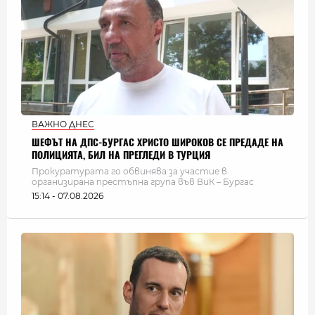
ВАЖНО ДНЕС
ШЕФЪТ НА ДПС-БУРГАС ХРИСТО ШИРОКОВ СЕ ПРЕДАДЕ НА
ПОЛИЦИЯТА, БИЛ НА ПРЕГЛЕДИ В ТУРЦИЯ
Прокуратурата го обвинява за участие в
организирана престъпна група във ВиК – Бургас
15:14 - 07.08.2026