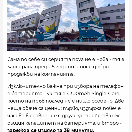
Сама по себе си серията nova не е нова - тя е
лансирана преди 5 години и носи добри
продажби на компанията.
Изключително важна при избора на телефон
е батерията. Тук тя е 4300mAh Single-Core,
което на пръв поглед не е нищо особено. Две
неща обаче са ценни: първо, издържа повече
часове в сравнение с други устройства със
същия капацитет на батерията, и второ -
зарежда се изцяло за 38 минути.