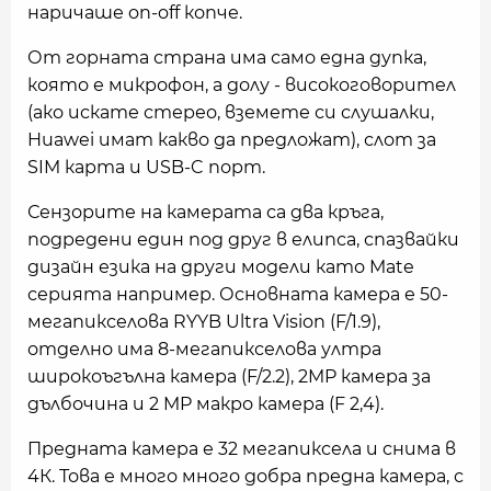
наричаше on-off копче.
От горната страна има само една дупка,
която е микрофон, а долу - високоговорител
(ако искате стерео, вземете си слушалки,
Huawei имат какво да предложат), слот за
SIM карта и USB-C порт.
Сензорите на камерата са два кръга,
подредени един под друг в елипса, спазвайки
дизайн езика на други модели като Mate
серията например. Основната камера е 50-
мегапикселова RYYB Ultra Vision (F/1.9),
отделно има 8-мегапикселова ултра
широкоъгълна камера (F/2.2), 2MP камера за
дълбочина и 2 MP макро камера (F 2,4).
Предната камера е 32 мегапиксела и снима в
4К. Това е много много добра предна камера, с