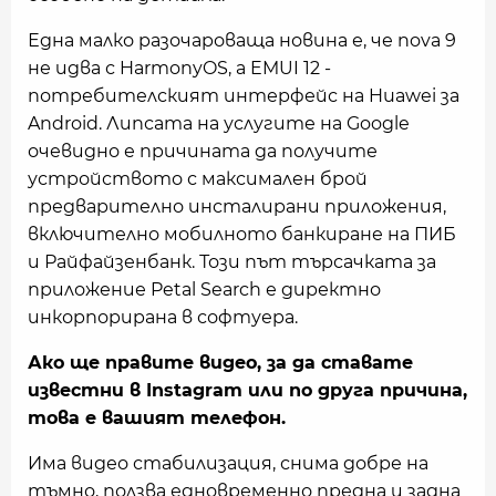
Една малко разочароваща новина е, че nova 9
не идва с HarmonyOS, а EMUI 12 -
потребителският интерфейс на Huawei за
Android. Липсата на услугите на Google
очевидно е причината да получите
устройството с максимален брой
предварително инсталирани приложения,
включително мобилното банкиране на ПИБ
и Райфайзенбанк. Този път търсачката за
приложение Petal Search е директно
инкорпорирана в софтуера.
Ако ще правите видео, за да ставате
известни в Instagram или по друга причина,
това е вашият телефон.
Има видео стабилизация, снима добре на
тъмно, ползва едновременно предна и задна