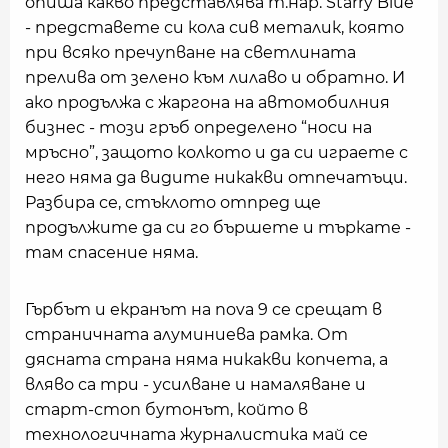
опиша какво представлява т.нар. Starry Blue
- представете си кола сив металик, която
при всяко пречупване на светлината
прелива от зелено към лилаво и обратно. И
ако продължа с жаргона на автомобилния
бизнес - този гръб определено “носи на
мръсно”, защото колкото и да си играете с
него няма да видите никакви отпечатъци.
Разбира се, стъклото отпред ще
продължите да си го бършете и търкате -
там спасение няма.
Гърбът и екранът на nova 9 се срещат в
страничната алуминиева рамка. От
дясната страна няма никакви копчета, а
вляво са три - усилване и намаляване и
старт-стоп бутонът, който в
технологичната журналистика май се