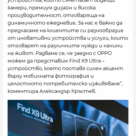
устройства, които съчетават водещи
камери, премиум дизайн и висока
производителност, отговаряща на
динамичното ежедневие. За нас е важно да
предлагаме на клиентите си разнообразие
от иновативни устройства и услуги, които
отговарят на различните нужди и начини
на живот. Радваме се, че заедно с OPPO
можем да представим Find X9 Ultra –
устройство, което поставя силен акцент
върху мобилната фотография и
цялостното потребителско изживяване“,
коментира Александър Кръстев.