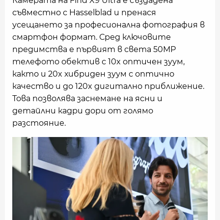
Камерата на Find X9 Ultra е създадена
съвместно с Hasselblad и пренася
усещането за професионална фотография в
смартфон формат. Сред ключовите
предимства е първият в света 50MP
телефото обектив с 10x оптичен зуум,
както и 20x хибриден зуум с оптично
качество и до 120x дигитално приближение.
Това позволява заснемане на ясни и
детайлни кадри дори от голямо
разстояние.