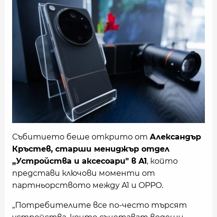
Събитието беше открито от
Александър
Кръстев, старши мениджър отдел
„Устройства и аксесоари" в A1
, който
представи ключови моменти от
партньорството между A1 и OPPO.
„Потребителите все по-често търсят