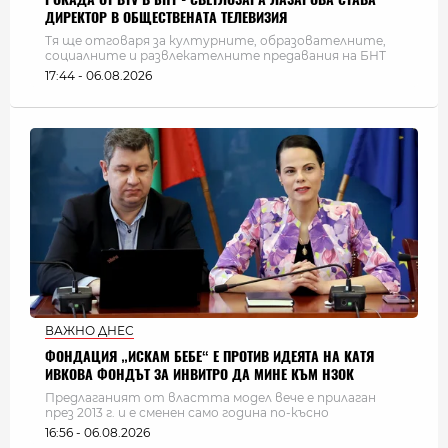
ДИРЕКТОР В ОБЩЕСТВЕНАТА ТЕЛЕВИЗИЯ
Тя ще отговаря за културните, образователните,
социалните и развлекателните предавания на БНТ
17:44 - 06.08.2026
ВАЖНО ДНЕС
ФОНДАЦИЯ „ИСКАМ БЕБЕ“ Е ПРОТИВ ИДЕЯТА НА КАТЯ
ИВКОВА ФОНДЪТ ЗА ИНВИТРО ДА МИНЕ КЪМ НЗОК
Предлаганият от властта модел вече е прилаган
през 2013 г. и е сменен само година по-късно
16:56 - 06.08.2026