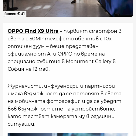
Снимка: © A1
OPPO Find X9 Ultra
– първият смартфон в
света с 50MP телефото обектив с 10x
оптичен зуум – беше представен
официално от A1 и OPPO по време на
специално събитие в Monument Gallery в
София на 12 май.
Журналисти, инфлуенсъри и партньори
имаха възможност да се потопят в света
на мобилната фотография и да се убедят
във възможностите на устройството,
като тестват камерата му в различни
ситуации.