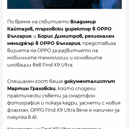
По време на събитието
Владимир
Кайтазов, търговски директор в OPPO
България
, и
Борис Димитров, регионален
мениджър в OPPO България
, представиха
визията на OPPO за развитието на
мобилните технологии и основните
иновации във Find X9 Ultra.
Специален гост беше
документалистът
Мартин Граховски
, който сподели
практически съвети за смартфон
фотография и показа кадри, заснети с новия
флагман. OPPO Find X9 Ultra вече е наличен за
покупка в A1.