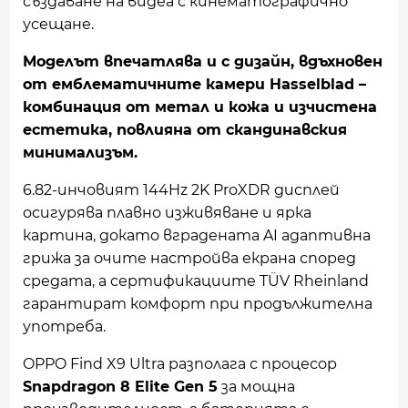
създаване на видеа с кинематографично
усещане.
Моделът впечатлява и с дизайн, вдъхновен
от емблематичните камери Hasselblad –
комбинация от метал и кожа и изчистена
естетика, повлияна от скандинавския
минимализъм.
6.82-инчовият 144Hz 2K ProXDR дисплей
осигурява плавно изживяване и ярка
картина, докато вградената AI адаптивна
грижа за очите настройва екрана според
средата, а сертификациите TÜV Rheinland
гарантират комфорт при продължителна
употреба.
OPPO Find X9 Ultra разполага с процесор
Snapdragon 8 Elite Gen 5
за мощна