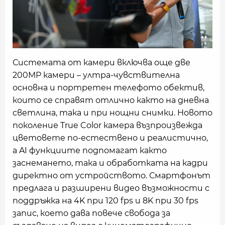
Системата от камери включва още две
200MP камери – ултра-чувствителна
основна и портретен телефото обектив,
които се справят отлично както на дневна
светлина, така и при нощни снимки. Новото
поколение True Color камера възпроизвежда
цветовете по-естествено и реалистично,
а AI функциите подпомагат както
заснемането, така и обработката на кадри
директно от устройството. Смартфонът
предлага и разширени видео възможности с
поддръжка на 4K при 120 fps и 8K при 30 fps
запис, което дава повече свобода за