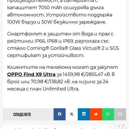
производителност, а батерията с
капацитет 7050 mAh осигурява дълга
автономност. Устройството поддържа
100W бързо и 50W безжично зареждане.
Смартфонът е защитен от вода и прах с
рейтинги IP66, IP68 и IP69, разполага със
стъкло Corning® Gorilla® Glass Victus® 2 и SGS
сертификат за устойчивост.
Kлиентите на телекома могат да закупят
OPPO Find X9 Ultra
за 1459,98 €/2855,47 лв. в
брой или 70,98 €/138,82 лв. на лизинг за 24
месеца с план Unlimited Ultra.
СПОДЕЛЕТЕ