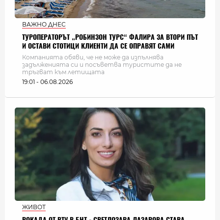
ВАЖНО ДНЕС
ТУРОПЕРАТОРЪТ „РОБИНЗОН ТУРС“ ФАЛИРА ЗА ВТОРИ ПЪТ
И ОСТАВИ СТОТИЦИ КЛИЕНТИ ДА СЕ ОПРАВЯТ САМИ
Компанията обяви, че не може да изпълнява
задълженията си и посъветва туристите да не
тръгват към летищата
19:01 - 06.08.2026
ЖИВОТ
РОКАДА ОТ BTV В БНТ - СВЕТЛОЗАРА ЛАЗАРОВА СТАВА