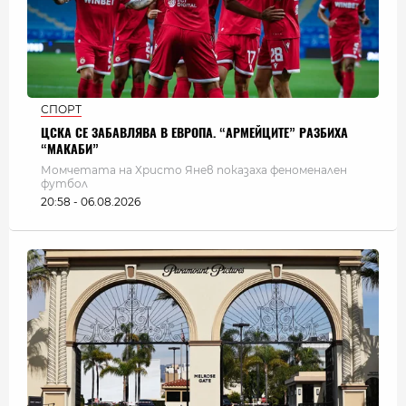
СПОРТ
ЦСКА СЕ ЗАБАВЛЯВА В ЕВРОПА. “АРМЕЙЦИТЕ” РАЗБИХА
“МАКАБИ”
Момчетата на Христо Янев показаха феноменален
футбол
20:58 - 06.08.2026