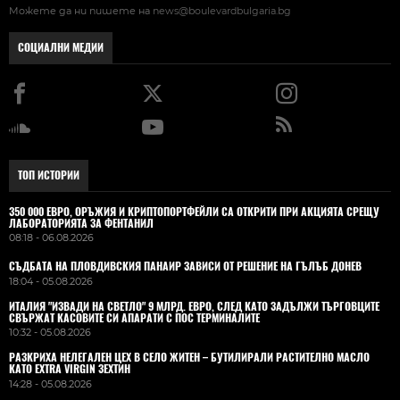
Можете да ни пишете на
news@boulevardbulgaria.bg
СОЦИАЛНИ МЕДИИ
ТОП ИСТОРИИ
350 000 ЕВРО, ОРЪЖИЯ И КРИПТОПОРТФЕЙЛИ СА ОТКРИТИ ПРИ АКЦИЯТА СРЕЩУ
ЛАБОРАТОРИЯТА ЗА ФЕНТАНИЛ
08:18 - 06.08.2026
СЪДБАТА НА ПЛОВДИВСКИЯ ПАНАИР ЗАВИСИ ОТ РЕШЕНИЕ НА ГЪЛЪБ ДОНЕВ
18:04 - 05.08.2026
ИТАЛИЯ "ИЗВАДИ НА СВЕТЛО" 9 МЛРД. ЕВРО, СЛЕД КАТО ЗАДЪЛЖИ ТЪРГОВЦИТЕ
СВЪРЖАТ КАСОВИТЕ СИ АПАРАТИ С ПОС ТЕРМИНАЛИТЕ
10:32 - 05.08.2026
РАЗКРИХА НЕЛЕГАЛЕН ЦЕХ В СЕЛО ЖИТЕН – БУТИЛИРАЛИ РАСТИТЕЛНО МАСЛО
КАТО EXTRA VIRGIN ЗЕХТИН
14:28 - 05.08.2026