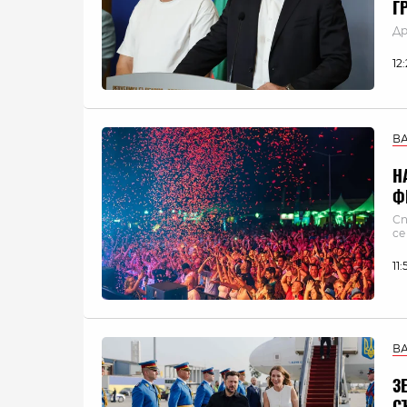
Г
Др
12
В
Н
Ф
Сп
се
11
В
З
С