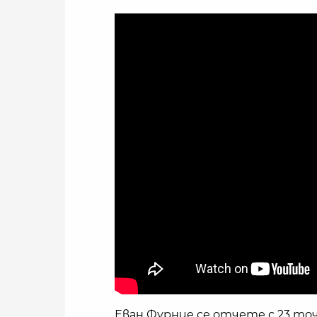
Еван Фурние се отчете с 23 точ