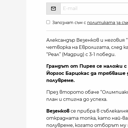
Запознат съм с
политиката за съх
Александър Везенков и неговия 
четворка на Евролигата, след к
“Реал” (Мадрид) с 3-1 победи.
Грандът от Пирея се наложи с 
Йоргос Барцокас да трябваше 
полувреме.
През второто обаче “Олимпиако
план и стигна до успеха.
Везенков
се прибра в съблекалня
открадната топка, като най-в
полувреме, когато отборът му 