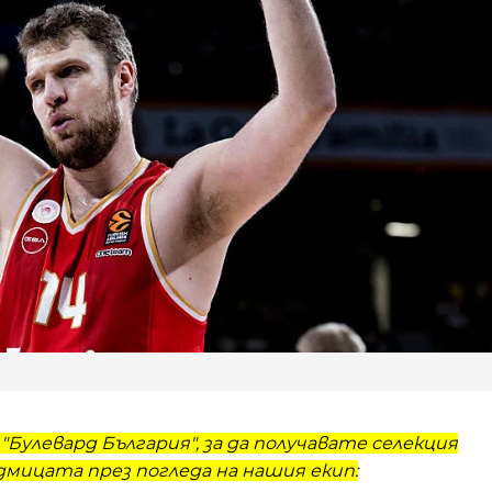
"Булевард България", за да получавате селекция
мицата през погледа на нашия екип: