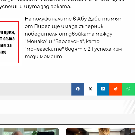
4 успешни шута зад арката.
На полуфиналите в Абу Даби тимът
от Пирея ще има за съперник
победителя от двойката между
"Монако" и "Барселона", като
"монегаските" водят с 2:1 успеха към
този момент