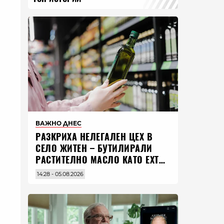
ВАЖНО ДНЕС
РАЗКРИХА НЕЛЕГАЛЕН ЦЕХ В
СЕЛО ЖИТЕН – БУТИЛИРАЛИ
РАСТИТЕЛНО МАСЛО КАТО EXTRA
VIRGIN ЗЕХТИН
14:28 - 05.08.2026