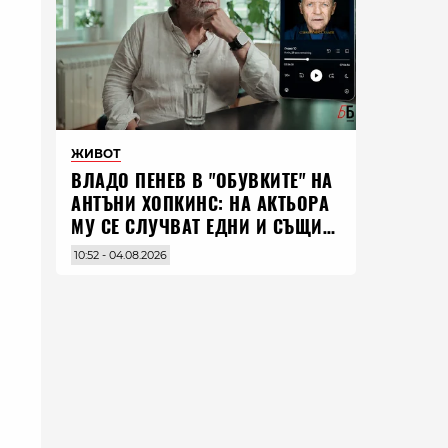
ЖИВОТ
ВЛАДO ПЕНЕВ В "ОБУВКИТЕ" НА
АНТЪНИ ХОПКИНС: НА АКТЬОРА
МУ СЕ СЛУЧВАТ ЕДНИ И СЪЩИ
НЕЩА ПО ЦЕЛИЯ СВЯТ
10:52 - 04.08.2026