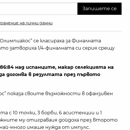
ранение на лични данни
“Олимпиакос” се класираха за Финалната
ато затвориха 1/4-финалната си серия срещу
86:84 над испанците, макар селекцията на
да догонва в резултата през първото
с” показа своите възможности в офанзивен
та с 10 точки, 3 борби, 6 асистенции и 1
ажните му отиграваия дойдоха през второто
най-много имаше нужда от импулс.