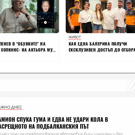
АЖНО ДНЕС
АМИОН СПУКА ГУМА И ЕДВА НЕ УДАРИ КОЛА В
АСРЕЩНОТО НА ПОДБАЛКАНСКИЯ ПЪТ
ички гуми на тежкотоварния автомобил били износени и без