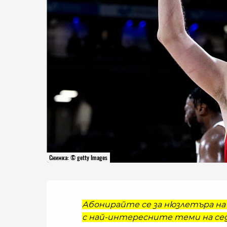
Снимка: © getty Images
Абонирайте се за нюзлетъра на 
с най-интересните теми на сед