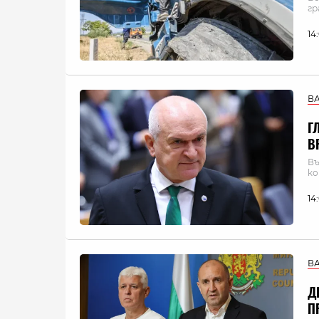
гр
14
В
Г
В
Въ
ко
14
В
Д
П