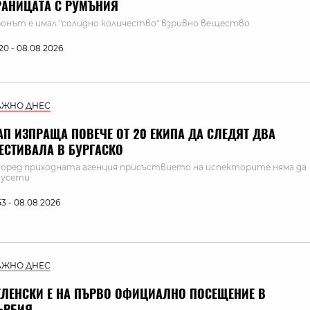
РАНИЦАТА С РУМЪНИЯ
онът е имал "солидно количество" взривно вещество
:20 - 08.08.2026
АЖНО ДНЕС
АП ИЗПРАЩА ПОВЕЧЕ ОТ 20 ЕКИПА ДА СЛЕДЯТ ДВА
ЕСТИВАЛА В БУРГАСКО
оред приходната агенция присъствието на испекторите няма да
 усети
:53 - 08.08.2026
АЖНО ДНЕС
ЕЛЕНСКИ Е НА ПЪРВО ОФИЦИАЛНО ПОСЕЩЕНИЕ В
ЪРБИЯ