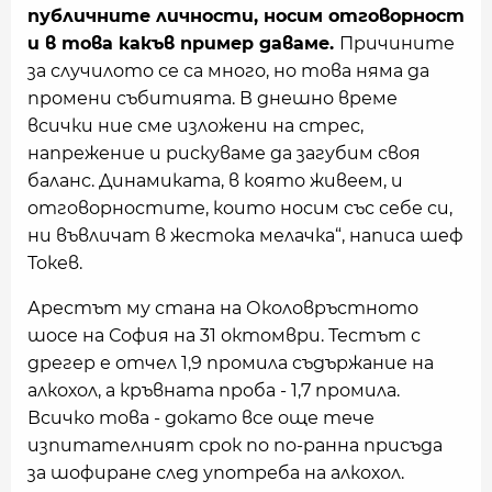
публичните личности, носим отговорност
и в това какъв пример даваме.
Причините
за случилото се са много, но това няма да
промени събитията. В днешно време
всички ние сме изложени на стрес,
напрежение и рискуваме да загубим своя
баланс. Динамиката, в която живеем, и
отговорностите, които носим със себе си,
ни въвличат в жестока мелачка“, написа шеф
Токев.
Арестът му стана на Околовръстното
шосе на София на 31 октомври. Тестът с
дрегер е отчел 1,9 промила съдържание на
алкохол, а кръвната проба - 1,7 промила.
Всичко това - докато все още тече
изпитателният срок по по-ранна присъда
за шофиране след употреба на алкохол.