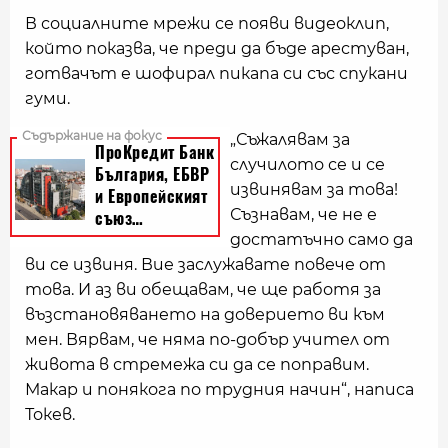
В социалните мрежи се появи видеоклип,
който показва, че преди да бъде арестуван,
готвачът е шофирал пикапа си със спукани
гуми.
„Съжалявам за
случилото се и се
извинявам за това!
Съзнавам, че не е
достатъчно само да
ви се извиня. Вие заслужавате повече от
това. И аз ви обещавам, че ще работя за
възстановяването на доверието ви към
мен. Вярвам, че няма по-добър учител от
живота в стремежа си да се поправим.
Макар и понякога по трудния начин“, написа
Токев.