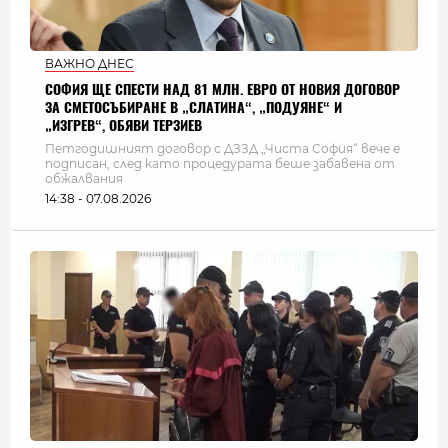
ВАЖНО ДНЕС
СОФИЯ ЩЕ СПЕСТИ НАД 81 МЛН. ЕВРО ОТ НОВИЯ ДОГОВОР
ЗА СМЕТОСЪБИРАНЕ В „СЛАТИНА“, „ПОДУЯНЕ“ И
„ИЗГРЕВ“, ОБЯВИ ТЕРЗИЕВ
Петгодишният договор с ДЗЗД „Чиста София“ вече е
подписан, след като процедурата беше забавена от
обжалвания
14:38 - 07.08.2026