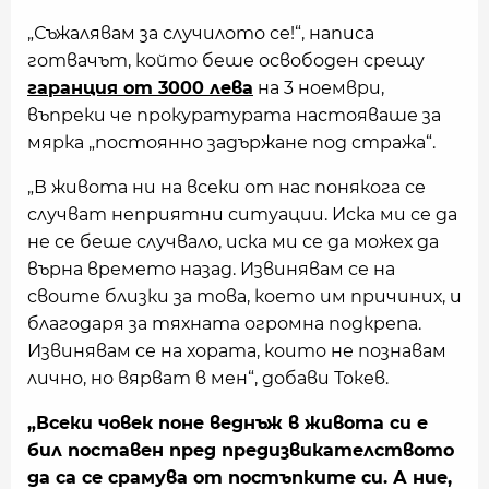
„Съжалявам за случилото се!“, написа
готвачът, който беше освободен срещу
гаранция от 3000 лева
на 3 ноември,
въпреки че прокуратурата настояваше за
мярка „постоянно задържане под стража“.
„В живота ни на всеки от нас понякога се
случват неприятни ситуации. Иска ми се да
не се беше случвало, иска ми се да можех да
върна времето назад. Извинявам се на
своите близки за това, което им причиних, и
благодаря за тяхната огромна подкрепа.
Извинявам се на хората, които не познавам
лично, но вярват в мен“, добави Токев.
„Всеки човек поне веднъж в живота си е
бил поставен пред предизвикателството
да са се срамува от постъпките си. А ние,