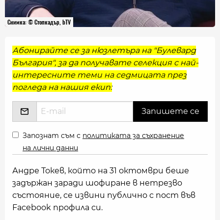
Снимка: © Стопкадър, bTV
Абонирайте се за нюзлетъра на "Булевард
България", за да получавате селекция с най-
интересните теми на седмицата през
погледа на нашия екип:
Запознат съм с
политиката за съхранение
на лични данни
Андре Токев, който на 31 октомври беше
задържан заради шофиране в нетрезво
състояние, се извини публично с пост във
Facebook профила си.