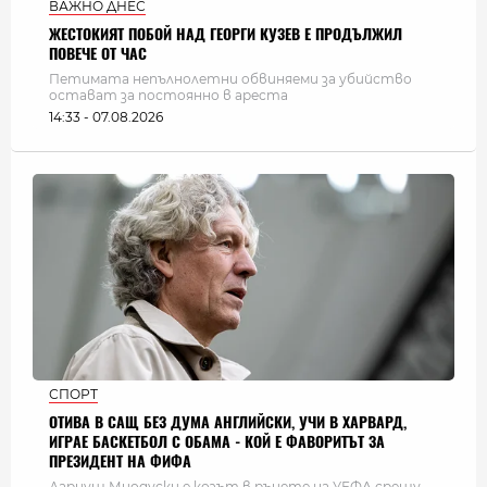
ВАЖНО ДНЕС
ЖЕСТОКИЯТ ПОБОЙ НАД ГЕОРГИ КУЗЕВ Е ПРОДЪЛЖИЛ
ПОВЕЧЕ ОТ ЧАС
Петимата непълнолетни обвиняеми за убийство
остават за постоянно в ареста
14:33 - 07.08.2026
СПОРТ
ОТИВА В САЩ БЕЗ ДУМА АНГЛИЙСКИ, УЧИ В ХАРВАРД,
ИГРАЕ БАСКЕТБОЛ С ОБАМА - КОЙ Е ФАВОРИТЪТ ЗА
ПРЕЗИДЕНТ НА ФИФА
Дариуш Миодуски е козът в ръцете на УЕФА срещу