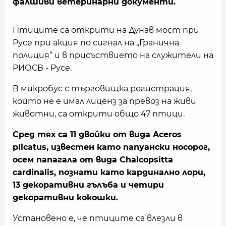
фалшиви ветеринарни документи.
Птиците са открити на Дунав мост при
Русе при акция по сигнал на „Гранична
полиция“ и в присъствието на служители на
РИОСВ - Русе.
В микробус с търговищка регистрация,
който не е имал лиценз за превоз на живи
животни, са открити общо 47 птици.
Сред тях са 11 двойки от вида Aceros
plicatus, известен като папуански носорог,
осем папагала от вида Chalcopsitta
cardinalis, познати като кардинално лори,
13 декоративни гълъба и четири
декоративни кокошки.
Установено е, че птиците са влезли в