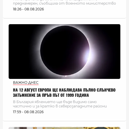
преднамерен, съобщиха от военното министерство
18:26 - 08.08.2026
ВАЖНО ДНЕС
НА 12 АВГУСТ ЕВРОПА ЩЕ НАБЛЮДАВА ПЪЛНО СЛЪНЧЕВО
ЗАТЪМНЕНИЕ ЗА ПРЪВ ПЪТ ОТ 1999 ГОДИНА
В България явлението ще бъде видимо само
частично и за кратко в северозападните райони
17:59 - 08.08.2026