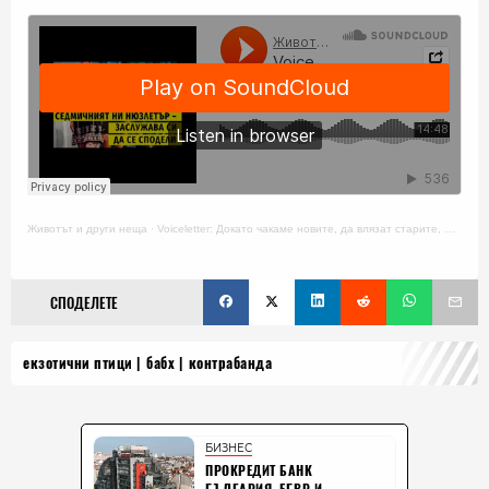
Животът и други неща
·
Voiceletter: Докато чакаме новите, да влязат старите, Епизод 14
СПОДЕЛЕТЕ
екзотични птици
бабх
контрабанда