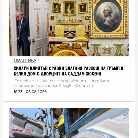
ПОЛИТИКА
ХИЛАРИ КЛИНТЪН СРАВНИ ЗЛАТНИЯ РАЗКОШ НА ТРЪМП В
БЕЛИЯ ДОМ С ДВОРЦИТЕ НА САДДАМ ХЮСЕИН
"Толкова е накичено и е отражение на неговата
нарцистична личност", казва Клинтън
16:23 - 08.08.2026