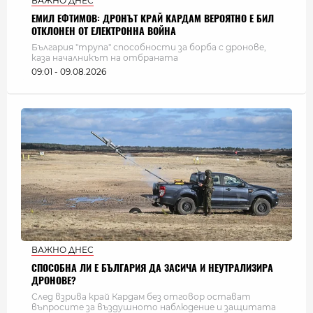
ВАЖНО ДНЕС
ЕМИЛ ЕФТИМОВ: ДРОНЪТ КРАЙ КАРДАМ ВЕРОЯТНО Е БИЛ
ОТКЛОНЕН ОТ ЕЛЕКТРОННА ВОЙНА
България "трупа" способности за борба с дронове,
каза началникът на отбраната
09:01 - 09.08.2026
ВАЖНО ДНЕС
СПОСОБНА ЛИ Е БЪЛГАРИЯ ДА ЗАСИЧА И НЕУТРАЛИЗИРА
ДРОНОВЕ?
След взрива край Кардам без отговор остават
въпросите за въздушното наблюдение и защитата