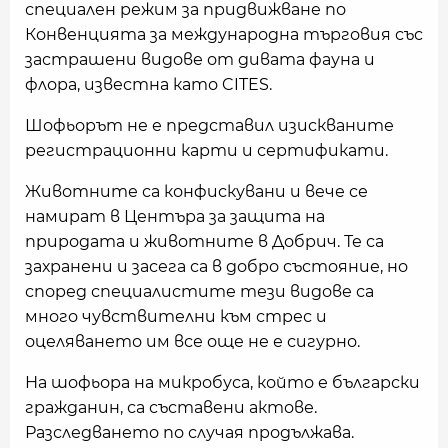
специален режим за придвижване по
Конвенцията за международна търговия със
застрашени видове от дивата фауна и
флора, известна като CITES.
Шофьорът не е представил изискваните
регистрационни карти и сертификати.
Животните са конфискувани и вече се
намират в Центъра за защита на
природата и животните в Добрич. Те са
захранени и засега са в добро състояние, но
според специалистите тези видове са
много чувствителни към стрес и
оцеляването им все още не е сигурно.
На шофьора на микробуса, който е български
гражданин, са съставени актове.
Разследването по случая продължава.