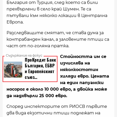
България от Турция, след което са били
прехвърлени в село край Шумен. Те са
пътували към няколко локации в Централна
Европа.
Разследващите смятат, че става дума за
контрабанден канал, а заловените птици са
част от по-голяма пратка.
Стойността им се
изчислява на
няколкостотин
хиляди евро. Цената
на един папуански
носорог е около 10 000 евро, а двойка може
да надхвърли 25 000 евро.
Според инспекторите от РИОСВ първите
два вида екзотични птици подлежат на