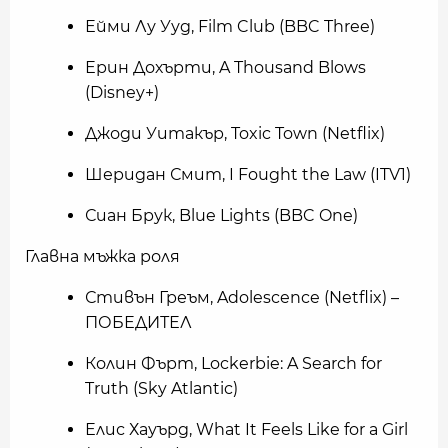
Ейми Лу Ууд, Film Club (BBC Three)
Ерин Дохърти, A Thousand Blows
(Disney+)
Джоди Уитакър, Toxic Town (Netflix)
Шеридан Смит, I Fought the Law (ITV1)
Сиан Брук, Blue Lights (BBC One)
Главна мъжка роля
Стивън Греъм, Adolescence (Netflix) –
ПОБЕДИТЕЛ
Колин Фърт, Lockerbie: A Search for
Truth (Sky Atlantic)
Елис Хауърд, What It Feels Like for a Girl