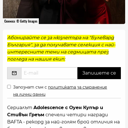
Снимка: © Getty Images
Абонирайте се за нюзлетъра на "Булевард
България", за да получавате селекция с най-
интересните теми на седмицата през
погледа на нашия екип:
Запознат съм с
политиката за съхранение
на лични данни
Сериалът
Adolescence с Оуен Купър и
Стивън Греъм
спечели четири награди
BAFTA - рекорд за най-голям брой отличия на