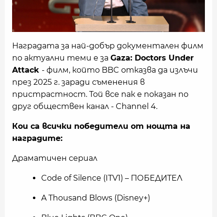
Наградата за най-добър документален филм
по актуални теми е за
Gaza: Doctors Under
Attack
- филм, който BBC отказва да излъчи
през 2025 г. заради съменения в
пристрастност. Той все пак е показан по
друг обществен канал - Channel 4.
Кои са всички победители от нощта на
наградите:
Драматичен сериал
Code of Silence (ITV1) – ПОБЕДИТЕЛ
A Thousand Blows (Disney+)