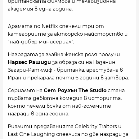
британската филмова и телевизионна
академия в една година.
Драмата по Netflix спечели три от
категориите за актьорско майсторство и
"най-добър минисериал".
Наградата за главна женска роля поолучи
Наргес Рашиди
за образа си на Назанин
Загари-Ратклиф - британка, арестувана в
Иран и прекарала почти 6 години в затвора.
Сериалът на
Сет Роугън The Studio
стана
първата дебютна комедия в историята,
която печели всяка от най-големите
награди в една година.
Риалити предаванията Celebrity Traitors и
Last One Laughing спеелиха по две награди за