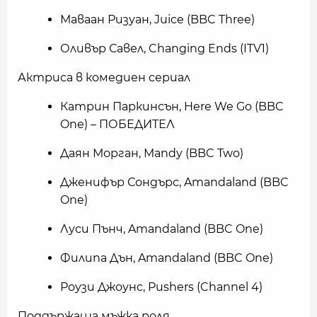
Маваан Ризуан, Juice (BBC Three)
Оливър Савел, Changing Ends (ITV1)
Актриса в комедиен сериал
Катрин Паркинсън, Here We Go (BBC
One) – ПОБЕДИТЕЛ
Даян Морган, Mandy (BBC Two)
Дженифър Сондърс, Amandaland (BBC
One)
Луси Пънч, Amandaland (BBC One)
Филипа Дън, Amandaland (BBC One)
Роузи Джоунс, Pushers (Channel 4)
Поддържаща мъжка роля