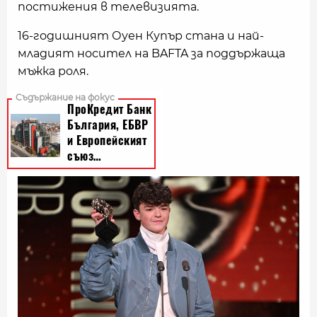
постижения в телевизията.
16-годишният Оуен Купър стана и най-
младият носител на BAFTA за поддържаща
мъжка роля.