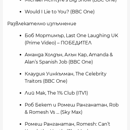
Would I Lie to You? (BBC One)
Развлекателно изпълнение
Боб Мортимър, Last One Laughing UK
(Prime Video) – ПОБЕДИТЕЛ
Аманда Холдън, Алън Кар, Amanda &
Alan’s Spanish Job (BBC One)
Клаудия Уинкълман, The Celebrity
Traitors (BBC One)
Лий Мак, The 1% Club (ITV1)
Роб Бекет и Ромеш Ранганатан, Rob
& Romesh Vs … (Sky Max)
Ромеш Ранганатан, Romesh: Can’t