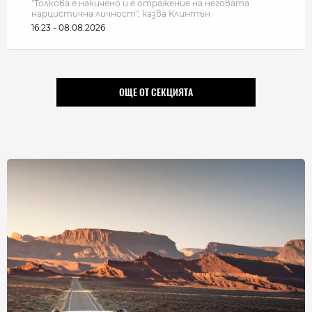
"Толкова е накичено и е отражение на неговата
нарцистична личност", казва Клинтън
16:23 - 08.08.2026
ОЩЕ ОТ СЕКЦИЯТА