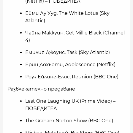
(Netflix) – ПОБЕДИТЕЛ
Ейми Лу Ууд, The White Lotus (Sky
Atlantic)
Чайна Маккуин, Get Millie Black (Channel
4)
Емилия Джоунс, Task (Sky Atlantic)
Ерин Дохърти, Adolescence (Netflix)
Роуз Ейлинг-Елис, Reunion (BBC One)
Развлекателно предаване
Last One Laughing UK (Prime Video) –
ПОБЕДИТЕЛ
The Graham Norton Show (BBC One)
Michael McIntyre’s Big Show (BBC One)