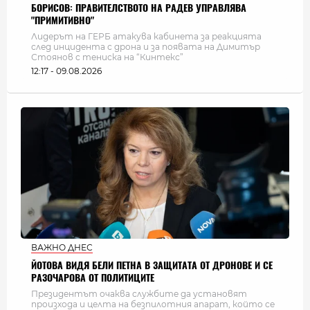
БОРИСОВ: ПРАВИТЕЛСТВОТО НА РАДЕВ УПРАВЛЯВА
"ПРИМИТИВНО"
Лидерът на ГЕРБ атакува кабинета за реакцията
след инцидента с дрона и за появата на Димитър
Стоянов с тениска на “Кинтекс”
12:17 - 09.08.2026
ВАЖНО ДНЕС
ЙОТОВА ВИДЯ БЕЛИ ПЕТНА В ЗАЩИТАТА ОТ ДРОНОВЕ И СЕ
РАЗОЧАРОВА ОТ ПОЛИТИЦИТЕ
Президентът очаква службите да установят
произхода и целта на безпилотния апарат, който се