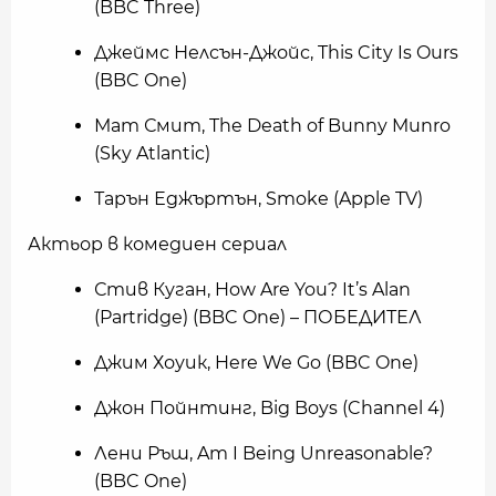
(BBC Three)
Джеймс Нелсън-Джойс, This City Is Ours
(BBC One)
Мат Смит, The Death of Bunny Munro
(Sky Atlantic)
Тарън Еджъртън, Smoke (Apple TV)
Актьор в комедиен сериал
Стив Куган, How Are You? It’s Alan
(Partridge) (BBC One) – ПОБЕДИТЕЛ
Джим Хоуик, Here We Go (BBC One)
Джон Пойнтинг, Big Boys (Channel 4)
Лени Ръш, Am I Being Unreasonable?
(BBC One)