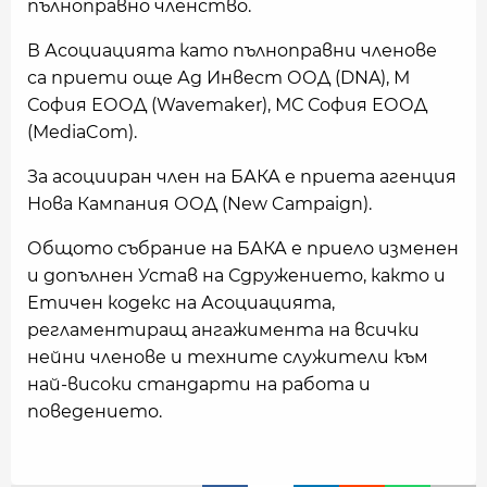
пълноправно членство.
В Асоциацията като пълноправни членове
са приети още Ад Инвест ООД (DNA), М
София ЕООД (Wavemaker), МС София ЕООД
(MediaCom).
За асоцииран член на БАКА е приета агенция
Нова Кампания ООД (New Campaign).
Общото събрание на БАКА е приело изменен
и допълнен Устав на Сдружението, както и
Етичен кодекс на Асоциацията,
регламентиращ ангажимента на всички
нейни членове и техните служители към
най-високи стандарти на работа и
поведението.