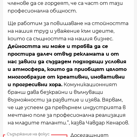
членове да се гордеят, че са част от тази
професионална общност.
Ще работим за повишаване на стойността
на нашия труд и уважение към идеите,
които са същността на нашия бизнес.
Дейността ни може и трябва да се
простира далеч отвъд рекламата и от
нас зависи да създадем подходящи условия
и атмосфера, които да приобщят цялото
многообразие от креативни, иновативни
и прогресивни хора.
Комуникационният
бранш дава безкрайни и вълнуващи
възможности за развитие и изява. Вярвам,
че ще успеем да превърнем индустрията в
мечтано поле за професионална реализация
на младите таланти.”, казва Чавдар Кенаров.
Досегашният