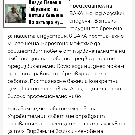
председател на
БАКА, Ненад Лозович,
споделя: „Въпреки
трудните времена
за нашата индустрия, в БАКА постигнахме
много неща. Вероятно можехме да
осъществим повече от първоначалните ни
амбициозни планове, но предвид трите
предизвикателни Covid години, днес можем
да се поздравим с добре свършената
работа. Постигнахме важни и конкретни
цели, които поставиха Асоциацията на по-
високо професионално ниво
Надявам се, че новите членове на
Управителния съвет ще оправдаят
очакванията на агенциите, които гласуваха
за тях. Вярвам, че всички членове на