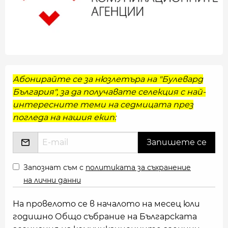
Абонирайте се за нюзлетъра на "Булевард
България", за да получавате селекция с най-
интересните теми на седмицата през
погледа на нашия екип:
Запознат съм с
политиката за съхранение
на лични данни
На провелото се в началото на месец юли
годишно Общо събрание на Българската