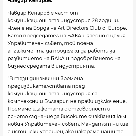
Чавдар Кенаров.
Чавдар Кенаров е част от
комуникационната индустрия 28 години.
Член е на Борда на Art Directors Club of Europe.
Като председател на БАКА и заедно с целия
Управителен съвет, той поема
ангажимента да продължи да работи за
развитието на БАКА и подобряването на
бизнес средата в индустрията.
“В тези динамични времена
предизвикателствата пред
комуникационната индустрия са
комплексни и България не прави изключение.
Поемаме щафетата с отговорност и
ясното съзнание за високите очаквания към
новия Управителен съвет. Мандатът ни ще
е истински успешен, ако накараме нашите