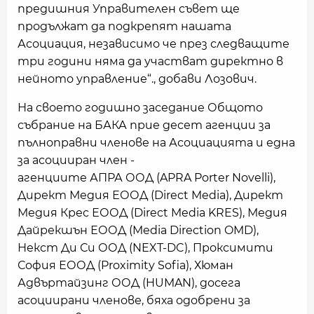
предишния Управителен съвет ще
продължат да подкрепят нашата
Асоциация, независимо че през следващите
три години няма да участват директно в
нейното управление“., добави Лозович.
На своето годишно заседание Общото
събрание на БАКА прие десет агенции за
пълноправни членове на Асоциацията и една
за асоцииран член -
агенциите АПРА ООД (APRA Porter Novelli),
Директ Медия ЕООД (Direct Media), Директ
Медия Крес ЕООД (Direct Media KRES), Медия
Дайрекшън ЕООД (Media Direction OMD),
Некст Ди Си ООД (NEXT-DC), Проксимити
София ЕООД (Proximity Sofia), Хюман
Адвъртайзинг ООД (HUMAN), досега
асоциирани членове, бяха одобрени за