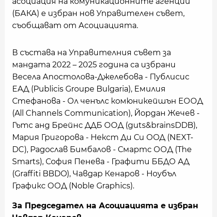
асоциация на комуникационните агенции
(БАКА) е избран нов Управителен съвет,
съобщават от Асоциацията.
В състава на Управителния съвет за
мандата 2022 – 2025 година са избрани
Весела Апостолова-Джелебова - Публисис
ЕАД (Publicis Groupe Bulgaria), Емилия
Стефанова - Ол ченълс комюникейшън ЕООД
(All Channels Communication), Йордан Жечев -
Гътс анд Брейнс ДДБ ООД (guts&brainsDDB),
Мария Григорова - Некст Ди Си ОOД (NEXT-
DC), Радослав Бимбалов - Смартс ООД (The
Smarts), София Пенева - Графити ББДО АД
(Graffiti BBDO), Чавдар Кенаров - Ноубъл
Графикс ООД (Noble Graphics).
За Председател на Асоциацията е избран