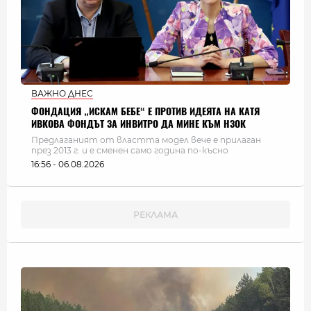
ВАЖНО ДНЕС
ФОНДАЦИЯ „ИСКАМ БЕБЕ“ Е ПРОТИВ ИДЕЯТА НА КАТЯ
ИВКОВА ФОНДЪТ ЗА ИНВИТРО ДА МИНЕ КЪМ НЗОК
Предлаганият от властта модел вече е прилаган
през 2013 г. и е сменен само година по-късно
16:56 - 06.08.2026