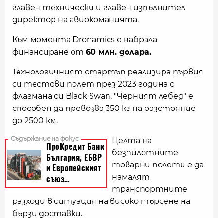
главен технически и главен изпълнител
директор на авиокоманията.
Към момента Dronamics е набрала
финансиране от
60 млн. долара.
Технологичният стартъп реализира първия
си тестови полет през 2023 година с
флагмана си Black Swan. "Черният лебед" е
способен да превозва 350 кг на разстояние
до 2500 км.
Целта на
безпилотните
товарни полети е да
намалят
транспортните
разходи в ситуация на високо търсене на
бързи доставки.