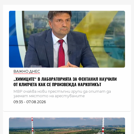
ВАЖНО ДНЕС
„ХИМИЦИТЕ“ В ЛАБОРАТОРИЯТА ЗА ФЕНТАНИЛ НАУЧИЛИ
ОТ КЛИПЧЕТА КАК СЕ ПРОИЗВЕЖДА НАРКОТИКЪТ
МВР очаква нови престъпни групи да опитат да
заемат мястото на арестуваните
09:35 - 07.08.2026