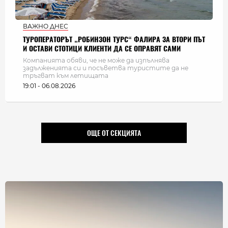
ВАЖНО ДНЕС
ТУРОПЕРАТОРЪТ „РОБИНЗОН ТУРС“ ФАЛИРА ЗА ВТОРИ ПЪТ
И ОСТАВИ СТОТИЦИ КЛИЕНТИ ДА СЕ ОПРАВЯТ САМИ
Компанията обяви, че не може да изпълнява
задълженията си и посъветва туристите да не
тръгват към летищата
19:01 - 06.08.2026
ОЩЕ ОТ СЕКЦИЯТА