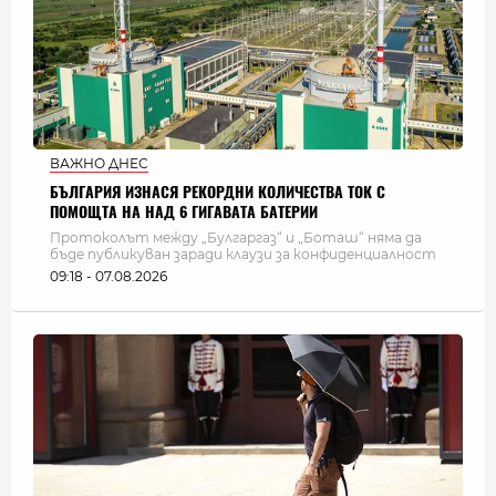
ВАЖНО ДНЕС
БЪЛГАРИЯ ИЗНАСЯ РЕКОРДНИ КОЛИЧЕСТВА ТОК С
ПОМОЩТА НА НАД 6 ГИГАВАТА БАТЕРИИ
Протоколът между „Булгаргаз“ и „Боташ“ няма да
бъде публикуван заради клаузи за конфиденциалност
09:18 - 07.08.2026