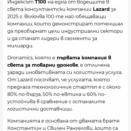
Индексът
T100
на една от водещите в
света консултантски компании
Lazard
за
2025 г. включва 100-те най-обещаващи
компании, които демонстрират потенциал
да преобърнат цели индустриални сектори
и да станат лидери в сегменти за
милиарди.
Dronamics, която е
първата компания в
света за товарни дронове
, е отличена
заради иновативната си логистична услуга.
От Lazard посочват, че услугата, която
предлага технологичния стартъп е с около
80% по-бърза, 50% по-евтина и 60% по-
устойчива в сравнение с останалите
логистични доставчици.
Компанията e основана от двамата братя
Константин и Свилен Рангелови, които са