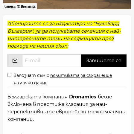
Снимка: © Dronamics
Абонирайте се за нюзлетъра на "Булевард
България", за да получавате селекция с най-
интересните теми на седмицата през
погледа на нашия екип:
Запознат съм с
политиката за съхранение
на лични данни
Българската компания
Dronamics
беше
включена в престижа класация за най-
перспективните европейски технологични
компании.