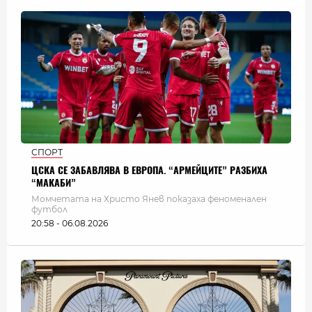
СПОРТ
ЦСКА СЕ ЗАБАВЛЯВА В ЕВРОПА. “АРМЕЙЦИТЕ” РАЗБИХА
“МАКАБИ”
Момчетата на Христо Янев показаха феноменален
футбол
20:58 - 06.08.2026