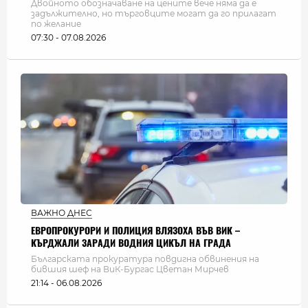
Двойното обозначаване на цените вече няма да е
задължително, но търговците могат да го прилагат
по желание
07:30 - 07.08.2026
ВАЖНО ДНЕС
ЕВРОПРОКУРОРИ И ПОЛИЦИЯ ВЛЯЗОХА ВЪВ ВИК –
КЪРДЖАЛИ ЗАРАДИ ВОДНИЯ ЦИКЪЛ НА ГРАДА
Българската прокуратура повдигна обвинения на
бившия шеф на ВиК-Бургас Цветан Мирчев
21:14 - 06.08.2026