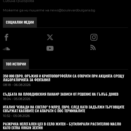
Сибина Григорова
Можете да ни пишете на
news@boulevardbulgaria.bg
СОЦИАЛНИ МЕДИИ
ТОП ИСТОРИИ
350 000 ЕВРО, ОРЪЖИЯ И КРИПТОПОРТФЕЙЛИ СА ОТКРИТИ ПРИ АКЦИЯТА СРЕЩУ
ЛАБОРАТОРИЯТА ЗА ФЕНТАНИЛ
08:18 - 06.08.2026
СЪДБАТА НА ПЛОВДИВСКИЯ ПАНАИР ЗАВИСИ ОТ РЕШЕНИЕ НА ГЪЛЪБ ДОНЕВ
18:04 - 05.08.2026
ИТАЛИЯ "ИЗВАДИ НА СВЕТЛО" 9 МЛРД. ЕВРО, СЛЕД КАТО ЗАДЪЛЖИ ТЪРГОВЦИТЕ
СВЪРЖАТ КАСОВИТЕ СИ АПАРАТИ С ПОС ТЕРМИНАЛИТЕ
10:32 - 05.08.2026
РАЗКРИХА НЕЛЕГАЛЕН ЦЕХ В СЕЛО ЖИТЕН – БУТИЛИРАЛИ РАСТИТЕЛНО МАСЛО
КАТО EXTRA VIRGIN ЗЕХТИН