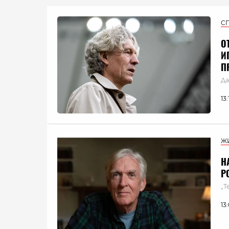
С
О
И
П
Да
13
Ж
Н
Р
„Т
13