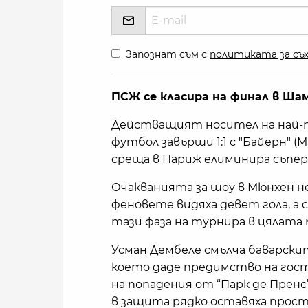
Запознат съм с
политиката за съх
ПСЖ се класира на финал в Шам
Действащият носител на най-п
футбол завърши 1:1 с "Байерн" (М
среща в Париж елиминира съпер
Очакванията за шоу в Мюнхен не 
феновете видяха девет гола, а
тази фаза на турнира в цялата 
Усман Дембеле смълча баварски
което даде предимство на гост
на попадения от “Парк де Прен
в защита рядко оставяха прост