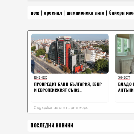
псж
арсенал
шампионска лига
байерн мю
ПОСЛЕДНИ НОВИНИ