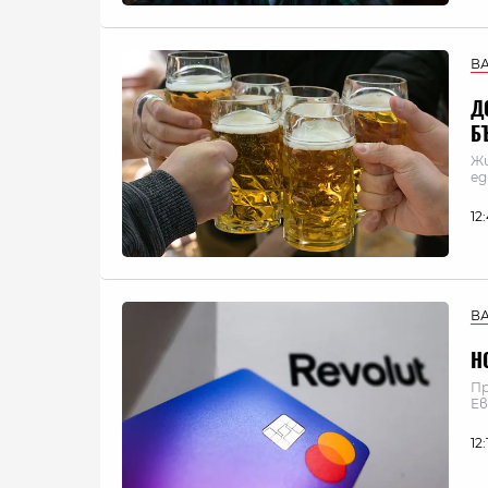
В
Д
Б
Жи
ед
12
В
Н
Пр
Ев
12