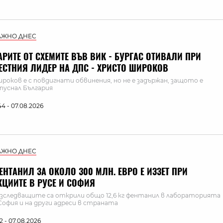
АЖНО ДНЕС
АРИТЕ ОТ СХЕМИТЕ ВЪВ ВИК - БУРГАС ОТИВАЛИ ПРИ
ЕСТНИЯ ЛИДЕР НА ДПС - ХРИСТО ШИРОКОВ
роков е с повдигнати обвинения, но не е задържан, защото е
пуснал България
:44 - 07.08.2026
АЖНО ДНЕС
ЕНТАНИЛ ЗА ОКОЛО 300 МЛН. ЕВРО Е ИЗЗЕТ ПРИ
КЦИИТЕ В РУСЕ И СОФИЯ
зследващите са открили общо 12,6 кг фентанил в лабораторията
София и на други адреси в страната
:12 - 07.08.2026