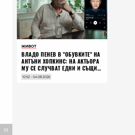
ЖИВОТ
ВЛАДO ПЕНЕВ В "ОБУВКИТЕ" НА
АНТЪНИ ХОПКИНС: НА АКТЬОРА
МУ СЕ СЛУЧВАТ ЕДНИ И СЪЩИ
НЕЩА ПО ЦЕЛИЯ СВЯТ
10:52 - 04.08.2026