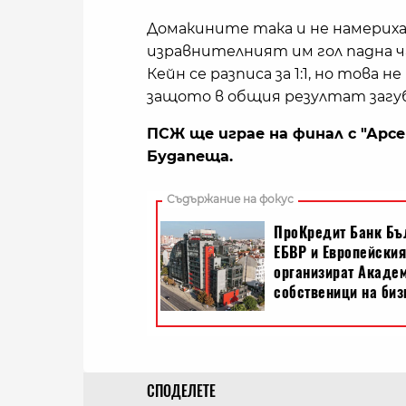
Домакините така и не намериха
изравнителният им гол падна ча
Кейн се разписа за 1:1, но това
защото в общия резултат загуби
ПСЖ ще играе на финал с "Арсен
Будапеща.
СПОДЕЛЕТЕ