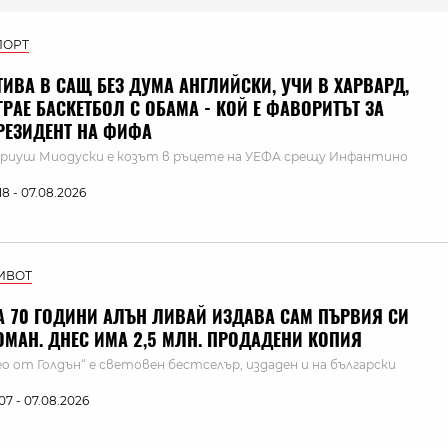
ПОРТ
ТИВА В САЩ БЕЗ ДУМА АНГЛИЙСКИ, УЧИ В ХАРВАРД,
ГРАЕ БАСКЕТБОЛ С ОБАМА - КОЙ Е ФАВОРИТЪТ ЗА
РЕЗИДЕНТ НА ФИФА
риуш Миодуски е козът в ръцете на УЕФА срещу Инфантино
:18 - 07.08.2026
ИВОТ
А 70 ГОДИНИ АЛЪН ЛИВАЙ ИЗДАВА САМ ПЪРВИЯ СИ
ОМАН. ДНЕС ИМА 2,5 МЛН. ПРОДАДЕНИ КОПИЯ
ео от Голдън“ е световен бестселър, издаден и на български
:07 - 07.08.2026