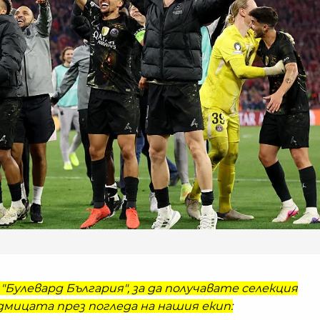
"Булевард България", за да получавате селекция
мицата през погледа на нашия екип: