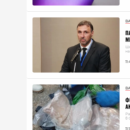
В
П
М
Ши
на
11
В
Ф
А
Ра
в 
11