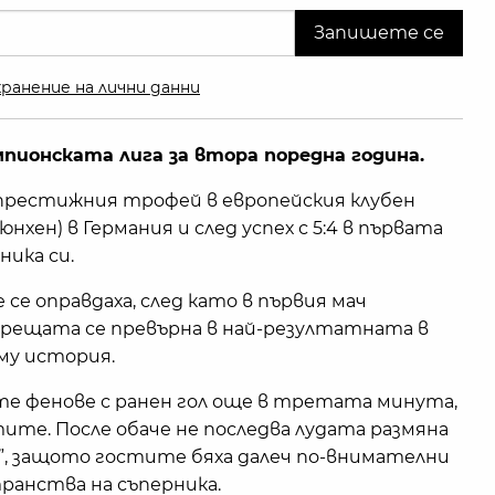
ранение на лични данни
пионската лига за втора поредна година.
рестижния трофей в европейския клубен
юнхен) в Германия и след успех с 5:4 в първата
ника си.
се оправдаха, след като в първия мач
 срещата се превърна в най-резултатната в
му история.
те фенове с ранен гол още в третата минута,
ите. После обаче не последва лудата размяна
с”, защото гостите бяха далеч по-внимателни
ранства на съперника.