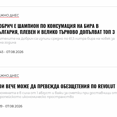
АЖНО ДНЕС
ОБРИЧ Е ШАМПИОН ПО КОНСУМАЦИЯ НА БИРА В
ЪЛГАРИЯ, ПЛЕВЕН И ВЕЛИКО ТЪРНОВО ДОПЪЛВАТ ТОП 3
телите на Добрич са изпили средно по 61,5 литра бира на човек за
на година
:45 - 07.08.2026
АЖНО ДНЕС
ОИ ВЕЧЕ МОЖЕ ДА ПРЕВЕЖДА ОБЕЗЩЕТЕНИЯ ПО REVOLUT
омяната е в сила от 1 август и важи за сметки при доставчици о
ропейското икономическо пространство
:19 - 07.08.2026