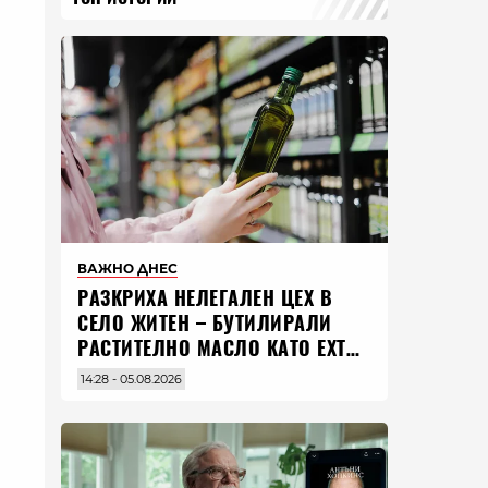
ВАЖНО ДНЕС
РАЗКРИХА НЕЛЕГАЛЕН ЦЕХ В
СЕЛО ЖИТЕН – БУТИЛИРАЛИ
РАСТИТЕЛНО МАСЛО КАТО EXTRA
VIRGIN ЗЕХТИН
14:28 - 05.08.2026