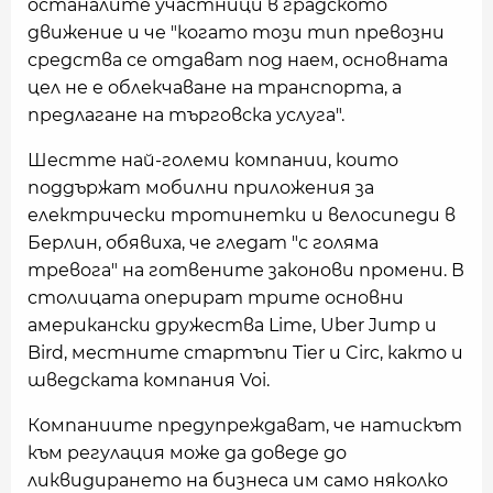
останалите участници в градското
движение и че "когато този тип превозни
средства се отдават под наем, основната
цел не е облекчаване на транспорта, а
предлагане на търговска услуга".
Шестте най-големи компании, които
поддържат мобилни приложения за
електрически тротинетки и велосипеди в
Берлин, обявиха, че гледат "с голяма
тревога" на готвените законови промени. В
столицата оперират трите основни
американски дружества Lime, Uber Jump и
Bird, местните стартъпи Tier и Circ, както и
шведската компания Voi.
Компаниите предупреждават, че натискът
към регулация може да доведе до
ликвидирането на бизнеса им само няколко