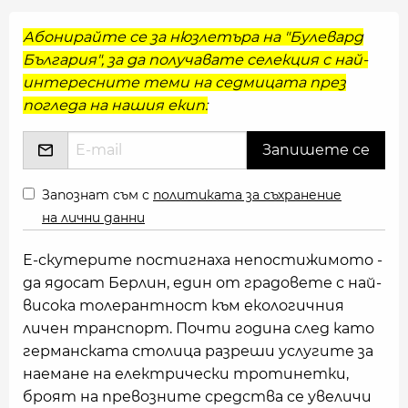
Абонирайте се за нюзлетъра на "Булевард
България", за да получавате селекция с най-
интересните теми на седмицата през
погледа на нашия екип:
Запознат съм с
политиката за съхранение
на лични данни
Е-скутерите постигнаха непостижимото -
да ядосат Берлин, един от градовете с най-
висока толерантност към екологичния
личен транспорт. Почти година след като
германската столица разреши услугите за
наемане на електрически тротинетки,
броят на превозните средства се увеличи