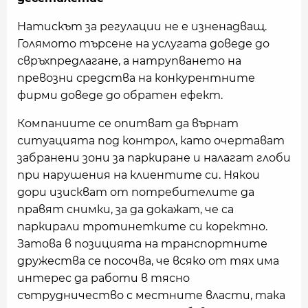
Натискът за регулации не е изненадващ.
Голямото търсене на услугата доведе до
свръхпредлагане, а натрупването на
превозни средства на конкурентните
фирми доведе до обратен ефект.
Компаниите се опитват да върнат
ситуацията под контрол, като очертават
забранени зони за паркиране и налагат глоби
при нарушения на клиентите си. Някои
дори изискват от потребителите да
правят снимки, за да докажат, че са
паркирали тротинетките си коректно.
Затова в позицията на транспортните
дружества се посочва, че всяко от тях има
интерес да работи в тясно
сътрудничество с местните власти, така