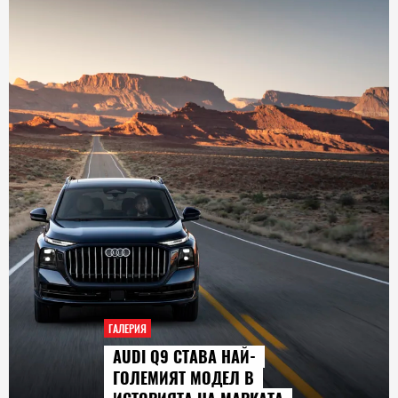
ЕРИЯ
ГАЛЕРИ
UDI Q9 СТАВА НАЙ-
СЕР
ОЛЕМИЯТ МОДЕЛ В
ГЛЕ