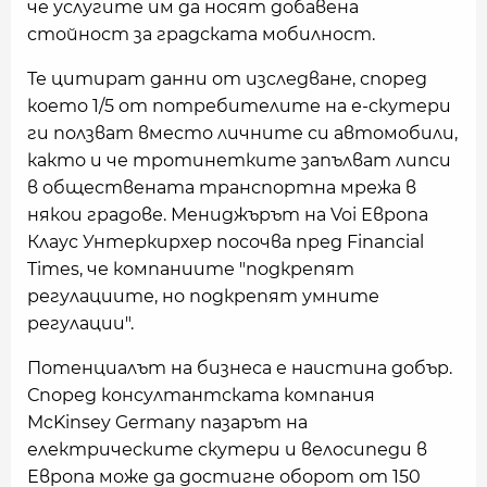
че услугите им да носят добавена
стойност за градската мобилност.
Те цитират данни от изследване, според
което 1/5 от потребителите на е-скутери
ги ползват вместо личните си автомобили,
както и че тротинетките запълват липси
в обществената транспортна мрежа в
някои градове. Мениджърът на Voi Европа
Клаус Унтеркирхер посочва пред Financial
Times, че компаниите "подкрепят
регулациите, но подкрепят умните
регулации".
Потенциалът на бизнеса е наистина добър.
Според консултантската компания
McKinsey Germany пазарът на
електрическите скутери и велосипеди в
Европа може да достигне оборот от 150