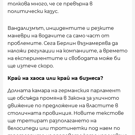
толкова много, че се превърна в
политически казус.
Вандализмът, инцидентите и резките
маневри на водачите са само част от
проблемите. Сега Берлин възнамерява да
наложи регулации на компаниите, а времето
на експериментите и свободата може би
ще изтече скоро.
Край на хаоса или край на бизнеса?
Долната камара на германския парламент
ще обсъжда промяна в Закона за уличното
движение по предложение на властите в
столичната провинция. Новите текстове
ще третират разполагането на
велосипеди или тротинетки под наем по