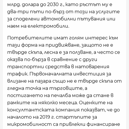
млрд. долара до 2030 г., като ръстът му е
два-три пъти по-бърз от този на услугите
за споделени автомобилни пътувания или
наем на електромобили.
Потребителите имат голям интерес към
тази форма на придвижване, защото не е
твърде скъпа, лесна е за ползване, а често се
оказва по-бърза в сравнение с други
транспортни средства в натоварения
трафик. Първоначалната инвестиция за
влизане на пазара също не е твърде скъпа от
гледна точка на търговците, а
постигането на печалба може да стане в
рамките на няколко месеца. Оценките на
консултантската компания показват, че до
началото на 2019 г. стартъпите за
микромобилност са привлекли финансиране