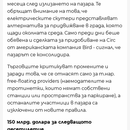
месеца след излизането на пазара. Те
обръщат внимание на това, че
електрическите скутери представляват
алтернатива за придвижване в града, която
щади околната среда. Само преди дни беше
обявена и сделката за придобиване на Circ
от американската компания Bird - сигнал, че
пазарът се консолидира.
Търговците критикуват промените и
заради това, че се отнасят само за т.нар.
free-floating providers (наемодателите на
тротинетки, които нямат собствени
станции или пространства за паркиране), а
останалите участници в пазара са
изключени от новите правила.
150 млрд. долара за следващото
десетилетие