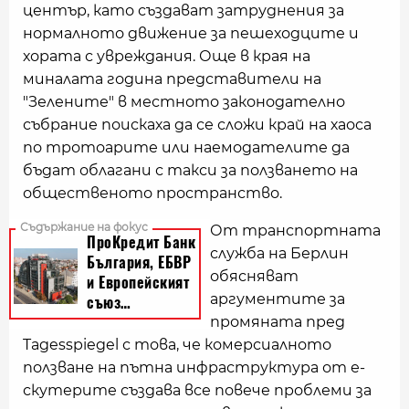
център, като създават затруднения за
нормалното движение за пешеходците и
хората с увреждания. Още в края на
миналата година представители на
"Зелените" в местното законодателно
събрание поискаха да се сложи край на хаоса
по тротоарите или наемодателите да
бъдат облагани с такси за ползването на
общественото пространство.
От транспортната
служба на Берлин
обясняват
аргументите за
промяната пред
Tagesspiegel с това, че комерсиалното
ползване на пътна инфраструктура от е-
скутерите създава все повече проблеми за