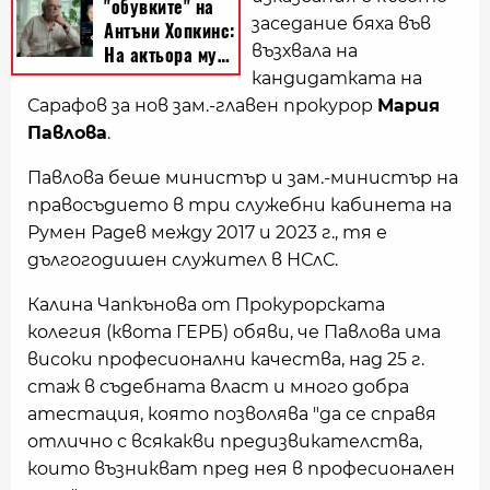
заседание бяха във
възхвала на
кандидатката на
Сарафов за нов зам.-главен прокурор
Мария
Павлова
.
Павлова беше министър и зам.-министър на
правосъдието в три служебни кабинета на
Румен Радев между 2017 и 2023 г., тя е
дългогодишен служител в НСлС.
Калина Чапкънова от Прокурорската
колегия (квота ГЕРБ) обяви, че Павлова има
високи професионални качества, над 25 г.
стаж в съдебната власт и много добра
атестация, която позволява "да се справя
отлично с всякакви предизвикателства,
които възникват пред нея в професионален