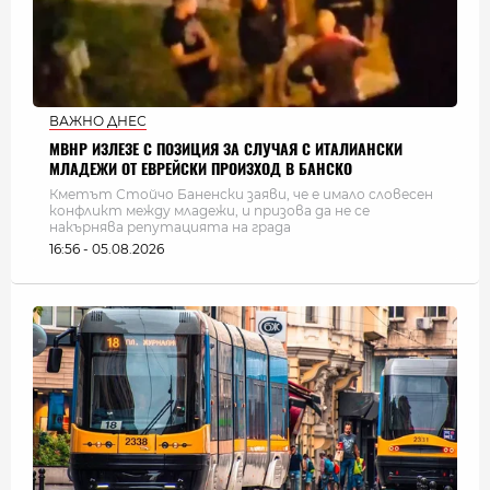
ВАЖНО ДНЕС
МВНР ИЗЛЕЗЕ С ПОЗИЦИЯ ЗА СЛУЧАЯ С ИТАЛИАНСКИ
МЛАДЕЖИ ОТ ЕВРЕЙСКИ ПРОИЗХОД В БАНСКО
Кметът Стойчо Баненски заяви, че е имало словесен
конфликт между младежи, и призова да не се
накърнява репутацията на града
16:56 - 05.08.2026