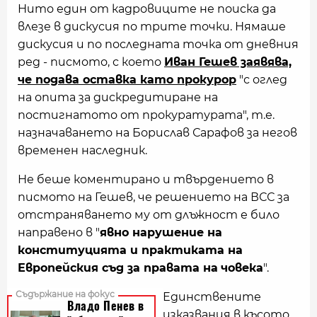
Нито един от кадровиците не поиска да
влезе в дискусия по трите точки. Нямаше
дискусия и по последната точка от дневния
ред - писмото, с което
Иван Гешев заявява,
че подава оставка като прокурор
"с оглед
на опита за дискредитиране на
постигнатото от прокуратурата", т.е.
назначаването на Борислав Сарафов за негов
временен наследник.
Не беше коментирано и твърдението в
писмото на Гешев, че решението на ВСС за
отстраняването му от длъжност е било
направено в "
явно нарушение на
конституцията и практиката на
Европейския съд за правата на
човека
".
Единствените
изказвания в късото