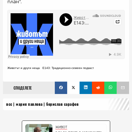
план".
Животът и други неща
·
Е143: Традиционно-семеен подкаст
СПОДЕЛЕТЕ
всс
мария павлова
борислав сарафов