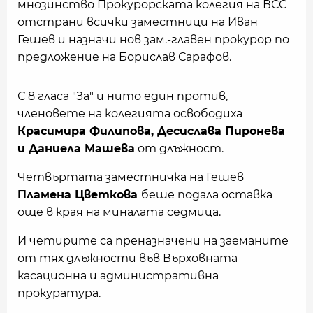
мнозинство Прокурорската колегия на ВСС
отстрани всички заместници на Иван
Гешев и назначи нов зам.-главен прокурор по
предложение на Борислав Сарафов.
С 8 гласа "За" и нито един против,
членовете на колегията освободиха
Красимира Филипова, Десислава Пиронева
и Даниела Машева
от длъжност.
Четвъртата заместничка на Гешев
Пламена Цветкова
беше подала оставка
още в края на миналата седмица.
И четирите са преназначени на заеманите
от тях длъжности във Върховната
касационна и административна
прокуратура.