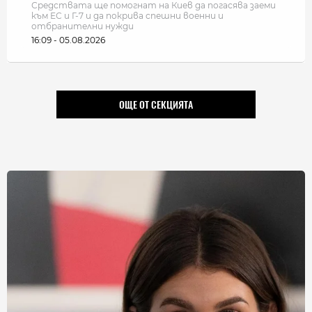
Средствата ще помогнат на Киев да погасява заеми
към ЕС и Г-7 и да покрива спешни военни и
отбранителни нужди
16:09 - 05.08.2026
ОЩЕ ОТ СЕКЦИЯТА