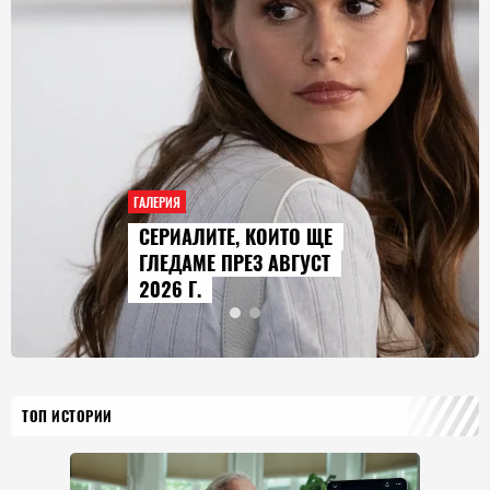
ГАЛЕРИЯ
 КОИТО ЩЕ
AUDI Q9 СТАВА
ЕЗ АВГУСТ
ГОЛЕМИЯТ МОД
ИСТОРИЯТА НА
ТОП ИСТОРИИ