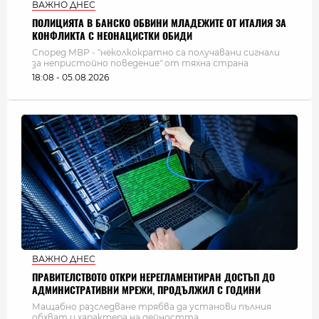
ВАЖНО ДНЕС
ПОЛИЦИЯТА В БАНСКО ОБВИНИ МЛАДЕЖИТЕ ОТ ИТАЛИЯ ЗА
КОНФЛИКТА С НЕОНАЦИСТКИ ОБИДИ
Според МВР - "неколкократно са получавани сигнали
за непристойно поведение" от тяхна страна
18:08 - 05.08.2026
ВАЖНО ДНЕС
ПРАВИТЕЛСТВОТО ОТКРИ НЕРЕГЛАМЕНТИРАН ДОСТЪП ДО
АДМИНИСТРАТИВНИ МРЕЖИ, ПРОДЪЛЖИЛ С ГОДИНИ
Мащабно разследване трябва да установи пълния
обхват и характера на дейността