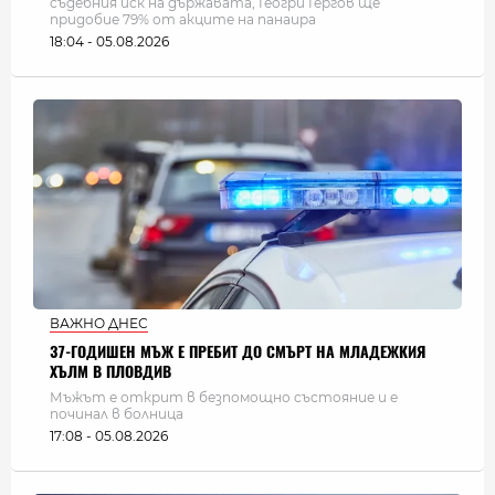
съдебния иск на държавата, Геогри Гергов ще
придобие 79% от акците на панаира
18:04 - 05.08.2026
ВАЖНО ДНЕС
37-ГОДИШЕН МЪЖ Е ПРЕБИТ ДО СМЪРТ НА МЛАДЕЖКИЯ
ХЪЛМ В ПЛОВДИВ
Мъжът е открит в безпомощно състояние и е
починал в болница
17:08 - 05.08.2026