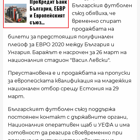
Българския футболен
съюз обявиха, че
временно спират
продажбата на
билети за предстоящия полуфинален
плейоф за ЕВРО 2020 между България и
Унгария. Баражът е насрочен за 26 март на
националния стадион "Васил Левски".
Преустановена е и продажбата на пропуски
за европейската квалификация на младежкия
национален отбор срещу Естония на 29
март.
Българският футболен съюз поддържа
постоянен контакт с държавните органи,
Националния оперативен щаб и УЕФА и има
готовност да реагира своевременно при