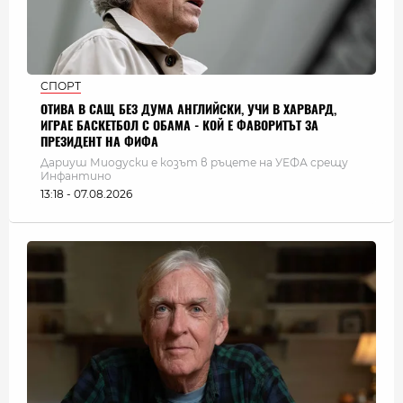
СПОРТ
ОТИВА В САЩ БЕЗ ДУМА АНГЛИЙСКИ, УЧИ В ХАРВАРД,
ИГРАЕ БАСКЕТБОЛ С ОБАМА - КОЙ Е ФАВОРИТЪТ ЗА
ПРЕЗИДЕНТ НА ФИФА
Дариуш Миодуски е козът в ръцете на УЕФА срещу
Инфантино
13:18 - 07.08.2026