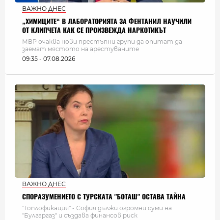
ВАЖНО ДНЕС
„ХИМИЦИТЕ“ В ЛАБОРАТОРИЯТА ЗА ФЕНТАНИЛ НАУЧИЛИ
ОТ КЛИПЧЕТА КАК СЕ ПРОИЗВЕЖДА НАРКОТИКЪТ
МВР очаква нови престъпни групи да опитат да
заемат мястото на арестуваните
09:35 - 07.08.2026
ВАЖНО ДНЕС
СПОРАЗУМЕНИЕТО С ТУРСКАТА "БОТАШ" ОСТАВА ТАЙНА
"Топлофикация" - София дължи огромни суми на
"Булгаргаз" и създава финансов риск