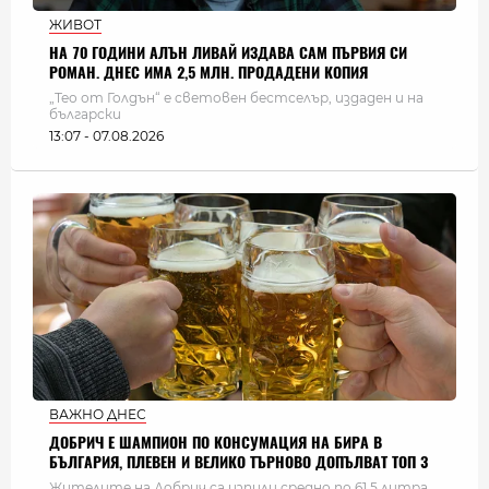
ЖИВОТ
НА 70 ГОДИНИ АЛЪН ЛИВАЙ ИЗДАВА САМ ПЪРВИЯ СИ
РОМАН. ДНЕС ИМА 2,5 МЛН. ПРОДАДЕНИ КОПИЯ
„Тео от Голдън“ е световен бестселър, издаден и на
български
13:07 - 07.08.2026
ВАЖНО ДНЕС
ДОБРИЧ Е ШАМПИОН ПО КОНСУМАЦИЯ НА БИРА В
БЪЛГАРИЯ, ПЛЕВЕН И ВЕЛИКО ТЪРНОВО ДОПЪЛВАТ ТОП 3
Жителите на Добрич са изпили средно по 61,5 литра