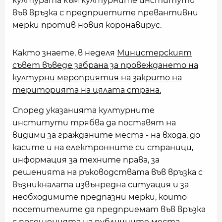
културата към културните институти
във връзка с предприетите превантивни
мерки против новия коронавирус.
Както знаете, в неделя
Министерският
съвет въведе забрана за провеждането на
културни мероприятия на закрито на
територията на цялата страна.
Според указанията културните
институти трябва да поставят на
видими за гражданите места - на входа, до
касите и на електронните си страници,
информация за техните права, за
решенията на ръководствата във връзка с
възникналата извънредна ситуация и за
необходимите предпазни мерки, които
посетителите да предприемат във връзка
с посещенията на публичните места.