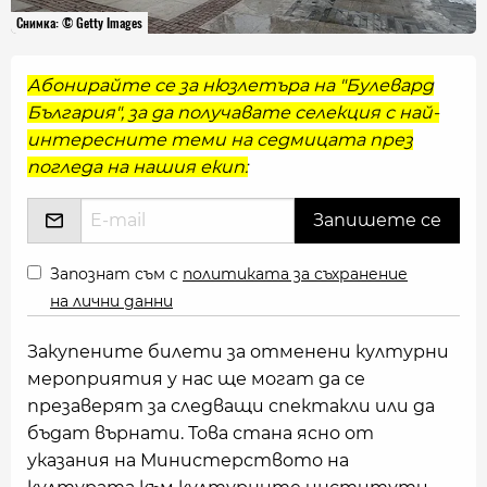
Снимка: © Getty Images
Абонирайте се за нюзлетъра на "Булевард
България", за да получавате селекция с най-
интересните теми на седмицата през
погледа на нашия екип:
Запознат съм с
политиката за съхранение
на лични данни
Закупените билети за отменени културни
мероприятия у нас ще могат да се
презаверят за следващи спектакли или да
бъдат върнати. Това стана ясно от
указания на Министерството на