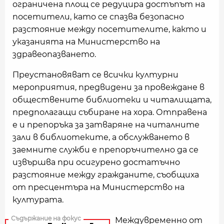
ограничена площ се редуцира достъпът на
посетители, като се спазва безопасно
разстояние между посетителите, както и
указанията на Министерство на
здравеопазването.
Преустановяват се всички културни
мероприятия, предвидени за провеждане в
обществените библиотеки и читалищата,
предполагащи събиране на хора. Отправена
е и препоръка за затваряне на читалните
зали в библиотеките, а обслужването в
заемните служби е препоръчително да се
извършва при осигурено достатъчно
разстояние между гражданите, съобщиха
от пресцентъра на Министерство на
културата.
Междувременно от