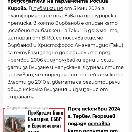
председателя на парламента Росица
Кирова.
В
публикация
от 5 юни 2024 г.
платформата се позовава на прокурорска
преписка, в която Върбанов е описан като
„особено приближен на Таки“. В документа,
цитиран от BIRD, се посочва още, че
Върбанов и Христофорос Аманатидис (Таки)
са пътували заедно до Сейшелите през
ноември 2006 г., използвайки едни и същи
дати за влизане и напускане. Журналистите
допълват, че според данни от сейшелските
власти до 2010 г. двамата са регистрирали
общо няколко влизания и излизания от
страната.
През декември 2024
г. Тервел Георгиев
подаде
оставка
като депутат от