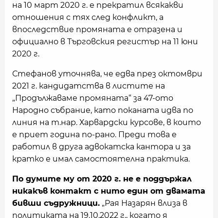
на 10 март 2020 г. е прекратил всякакви
отношения с тях след конфликт, а
впоследствие промяната е отразена и
официално в Търговския регистър на 11 юни
2020 г.
Стефанов уточнява, че едва през октомври
2021 г. кандидатства в листите на
„Продължаваме промяната“ за 47-ото
Народно събрание, като поканата идва по
линия на т.нар. Харвардски курсове, в които
е приет година по-рано. Преди това е
работил в друга адвокатска кантора и за
кратко е имал самостоятелна практика.
По думите му от 2020 г. не е поддържал
никакъв контакт с нито един от двамата
бивши съдружници.
„Рая Назарян влиза в
политиката на 19.10.2022 г., когато я