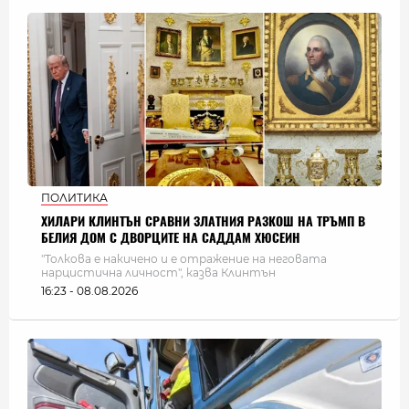
ПОЛИТИКА
ХИЛАРИ КЛИНТЪН СРАВНИ ЗЛАТНИЯ РАЗКОШ НА ТРЪМП В
БЕЛИЯ ДОМ С ДВОРЦИТЕ НА САДДАМ ХЮСЕИН
"Толкова е накичено и е отражение на неговата
нарцистична личност", казва Клинтън
16:23 - 08.08.2026