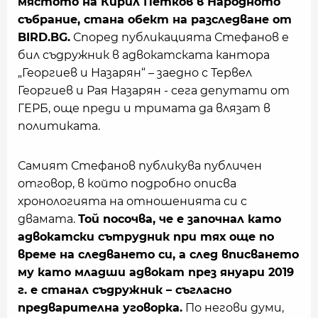
мястото на Кирил Петков в Народното
събрание, стана обект на разследване от
BIRD.BG.
Според публикацията Стефанов е
бил съдружник в адвокатската кантора
„Георгиев и Назарян“ – заедно с Тервел
Георгиев и Рая Назарян - сега депутати от
ГЕРБ, още преди и тримата да влязат в
политиката.
Самият Стефанов публикува публичен
отговор, в който подробно описва
хронологията на отношенията си с
двамата.
Той посочва, че е започнал като
адвокатски сътрудник при тях още по
време на следването си, а след вписването
му като младши адвокат през януари 2019
г. е станал съдружник – съгласно
предварителна уговорка.
По негови думи,