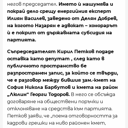
негов председател.
Името ѝ нашумява и
покрай дело срещу енергийния експерт
Илиян Василев, заведено от Делян Добрев,
на когото Назарян е адвокат – хонорарът
ѝ е покрит от държавната субсидия на
партията.
Съпредседателят Кирил Петков подаде
оставка като депутат , след като в
публичното пространство бе
разпространен запис, за който се твърди,
че е разговор между бившия зам.-кмет на
София Никола Барбутов и кмета на район
„Люлин“ Георги Тодоров.
В него се обсъжда
договаряне на обществени поръчки и
отклоняване на средства към партията.
Петков заяви, че „поема отговорността за
кадрови грешки на ниво районен кмет,