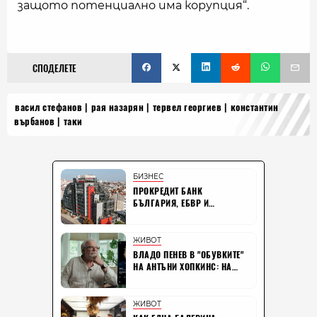
защото потенциално има корупция“.
СПОДЕЛЕТЕ
васил стефанов
рая назарян
тервел георгиев
константин
върбанов
таки