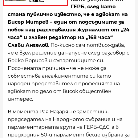
ГЕРБ, след като
стана публично известно, че е адвокат на
Бисер Митрев – един от подсъдимите за
побоя над разследващия журналист от „24
часа“ и главен редактор на „168 часа“
Слави Ангелов.
По-късно сам потвърждава,
че е взел решение да напусне след разговор с
Бойко Борисов и съпартийците си.
Посочената причина – че не може да
съвместява ангажиментите си като
народен представител с професията на
адвокат по дело от висок обществен
интерес.
В момента Рая Назарян е заместник-
председател на Народното събрание и на
парламентарната група на ГЕРБ-СДС, а в
предходния 50-и парламент беше избрана за