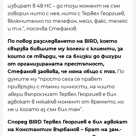
избират в 48 НС – до този момент не съм
говорил нито с нея, нито с Тервел Георгиев,
включително по телефон, мейл, факс, телекс
и т.н.“, посочва Стефанов.
По повод разследването на BIRD, което
свързва бившите му колеги с клиенти, за
които се твърди, че са близки до фигури
от организираната престъпност,
Стефанов заявява, че няма общо с тях.
По
думите му "просто сега се правят
привръзки с тъмни личности, на чиито
авери
въпросният Тервел Георгиев е бил
адвокат в някакъв момент от времето, но
не и когато аз съм бил там“.
Според BIRD Тервел Георгиев е бил адвокат
на Константин Върбанов – брат на зам.-