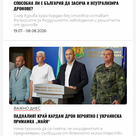
СПОСОБНА ЛИ Е БЪЛГАРИЯ ДА ЗАСИЧА И НЕУТРАЛИЗИРА
ДРОНОВЕ?
След взрива край Кардам без отговор остават
въпросите за въздушното наблюдение и защитата
от дронове
19:07 - 08.08.2026
ВАЖНО ДНЕС
ПАДНАЛИЯТ КРАЙ КАРДАМ ДРОН ВЕРОЯТНО Е УКРАИНСКА
ПРИМАМКА „МАЙЯ“
Няма причина да се смята, че инцидентът е
преднамерен, съобщиха от военното министерство