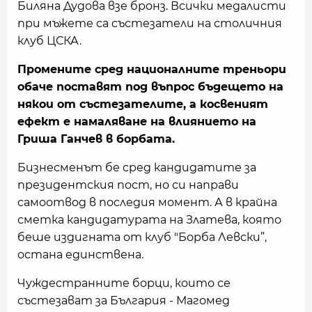
Биляна Дудова взе бронз. Всички медалисти
при мъжете са състезатели на столичния
клуб ЦСКА.
Промените сред националните треньори
обаче поставят под въпрос бъдещето на
някои от състезателите, а косвеният
ефект е намаляване на влиянието на
Гриша Ганчев в борбата.
Бизнесменът бе сред кандидатите за
президентския пост, но си направи
самоотвод в последия момент. А в крайна
сметка кандидатурата на Златева, която
беше издигната от клуб "Борба Левски”,
остана единствена.
Чуждестранните борци, които се
състезават за България - Магомед