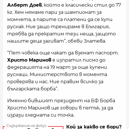
Алберт Доев
, който е класически стил до 77
кг. Хем нямаме пари за шампионат за
момчета, а парите са платени да се купи
руснак. Ние защо тренираме в България,
трябва да прекратим тези неща, защото
нашите деца загиват”, обяви Златева.
“Пет човека още чакат да вземат паспорт.
Христо Маринов
е изпратил писмо до
федерацията на 19 март за още купени
руснаци. Министерството в момента
проверява и нас. Ние правим всичко за
българската борба”.
Именно бившият президент на БФ Борба
Христо Маринов ще говори в петък, за да
изрази гледната си точка.
Кой за какво се бори?