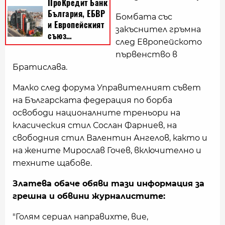
Бомбата със
закъснител гръмна
след Европейското
първенство в
Братислава.
Малко след форума Управителният съвет
на Българската федерация по борба
освободи националните треньори на
класическия стил Сослан Фарниев, на
свободния стил Валентин Ангелов, както и
на жените Мирослав Гочев, включително и
техните щабове.
Златева обаче обяви тази информация за
грешна и обвини журналистите:
"Голям сериал направихте, вие,