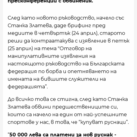
пресконференции с обвинения.
След като новото ръководство, начело със
Станка Златева, даде брифинг пред
медиите в четвъртък (24 април), старото
реши да контраатакува с изявление в петък
(25 април) на тема "Отговор на
манипулативните изявления на
настоящото ръководство на Българската
федерация по борба и опетняването на
имената на бившите служители на
федерацията”.
До всичко това се стигна, след като Станка
Златева обвини предшествениците си,
които са начело на един от най-успешните
спортове у нас, в това, че “купуват руснаци”.
“
50 000 лева са платени за нов руснак -