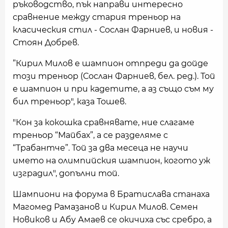
ръководство, пък направи интересно
сравнение между стария треньор на
класическия стил - Сослан Фарниев, и новия -
Стоян Добрев.
”Кирил Милов е шампион отпреди да дойде
този треньор (Сослан Фарниев, бел. ред.). Той
е шампион и при кадетите, а аз също съм му
бил треньор", каза Тошев.
"Кон за кокошка сравнявате, ние слагаме
треньор “Майбах”, а се разделяме с
“Трабантче”. Той за два месеца не научи
името на олимпийския шампион, когото уж
изградил", допълни той.
Шампиони на форума в Братислава станаха
Магомед Рамазанов и Кирил Милов. Семен
Новиков и Абу Амаев се окичиха със сребро, а