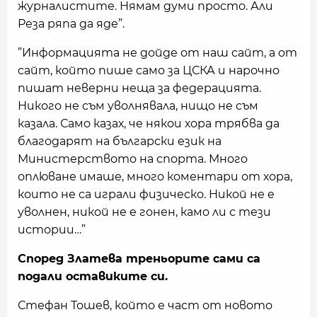
журналистите. Нямам думи просто. Али
Реза ряпа да яде”.
”Информацията не дойде от наш сайт, а от
сайт, който пише само за ЦСКА и нарочно
пишат неверни неща за федерацията.
Никого не съм уволнявала, нищо не съм
казала. Само казах, че някои хора трябва да
благодарят на български език на
Министерството на спорта. Много
оплюване имаше, много коментари от хора,
които не са играли физическо. Никой не е
уволнен, никой не е гонен, камо ли с тези
истории…”
Според Златева треньорите сами са
подали оставиките си.
Стефан Тошев, който е част от новото