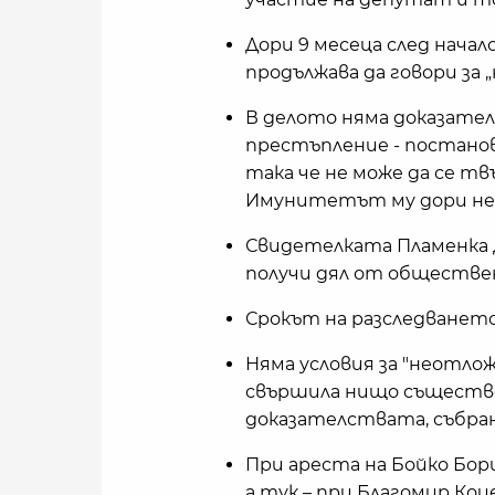
Дори 9 месеца след нача
продължава да говори за 
В делото няма доказател
престъпление - постанов
така че не може да се твъ
Имунитетът му дори не 
Свидетелката Пламенка 
получи дял от обществена
Срокът на разследването 
Няма условия за "неотло
свършила нищо съществе
доказателствата, събран
При ареста на Бойко Бо
а тук – при Благомир Коце