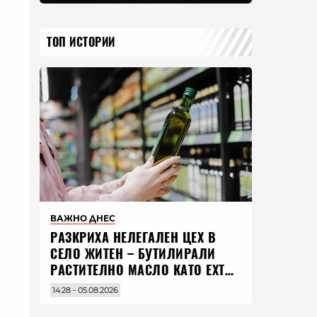
ТОП ИСТОРИИ
ВАЖНО ДНЕС
РАЗКРИХА НЕЛЕГАЛЕН ЦЕХ В
СЕЛО ЖИТЕН – БУТИЛИРАЛИ
РАСТИТЕЛНО МАСЛО КАТО EXTRA
VIRGIN ЗЕХТИН
14:28 - 05.08.2026