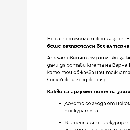
Не са постъпили искания за отв
беше разпределен без алтерн
Апелативният съд отложи за 14
дали да остави кмета на Варна
като той обжалва най-тежката 
Софийския градски съд.
Какви са аргументите на защ
Делото се гледа от нек
прокуратура
Варненският прокурор е 
участие на депутат и то