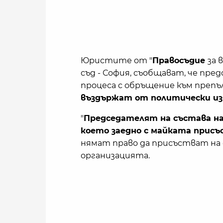
Юристите от "
Правосъдие
за 
съд - София, съобщават, че пре
процеса с обръщение към препъ
въздържат от политически изя
"
Председателят на състава нас
което заедно с майката присъ
нямат право да присъстват на 
организацията.