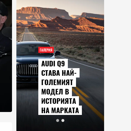
ГАЛЕРИЯ
ГАЛЕРИЯ
AUDI Q9
СЕР
СТАВА НАЙ-
КОИ
ГОЛЕМИЯТ
ГЛЕ
МОДЕЛ В
ПРЕ
ИСТОРИЯТА
АВГ
НА МАРКАТА
2026