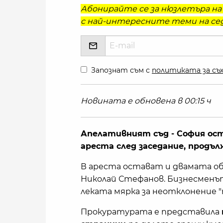
Абонирайте се за нюзлетъра на 
с най-интересните теми на сед
Запознат съм с
политиката за съх
Новината е обновена в 00:15 ч
Апелативният съд - София ост
ареста след заседание, продъл
В ареста остават и двамата о
Николай Стефанов. Бизнесменът
леката мярка за неотклонение "
Прокуратурата е представила