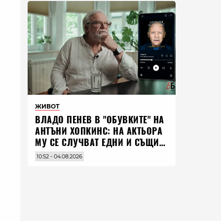
ЖИВОТ
ВЛАДO ПЕНЕВ В "ОБУВКИТЕ" НА
АНТЪНИ ХОПКИНС: НА АКТЬОРА
МУ СЕ СЛУЧВАТ ЕДНИ И СЪЩИ
НЕЩА ПО ЦЕЛИЯ СВЯТ
10:52 - 04.08.2026