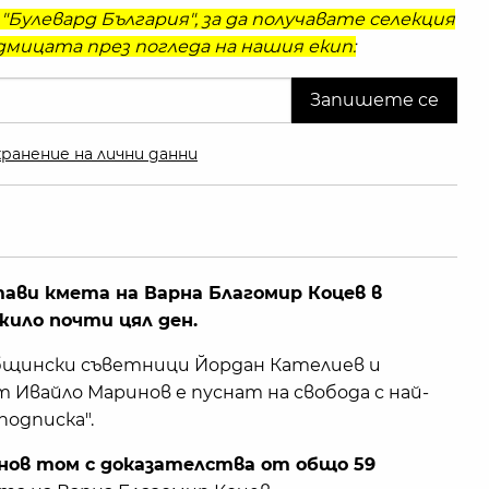
"Булевард България", за да получавате селекция
мицата през погледа на нашия екип:
ранение на лични данни
ави кмета на Варна Благомир Коцев в
жило почти цял ден.
бщински съветници Йордан Кателиев и
 Ивайло Маринов е пуснат на свобода с най-
подписка".
нов том с доказателства от общо 59