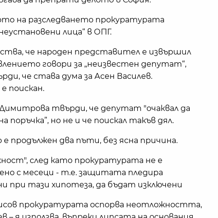
лото на разследването прокуратурата
„неустановени лица“ в ОПГ.
ства, че народен представител е извършил
лението говори за „неизвестен депутат“,
рди, че става дума за Асен Василев.
е поискан.
Димитрова твърди, че депутат "очаквал да
 поръчка”, но не и че поискал такъв дял.
е продължен два пъти, без ясна причина.
жност", след като прокуратурата не е
но с месеци - т.е. защитата пледира
и при тази хипотеза, да бъдат изключени
рисов прокуратурата оспорва неотложността,
в – я използва, въпреки липсата на основания.