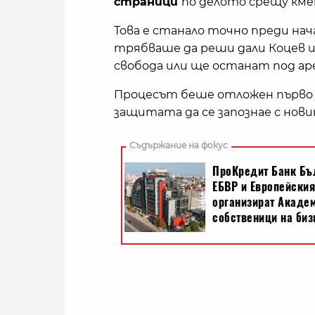
страници
по делото срещу кме
Това е станало точно преди нач
трябваше да реши дали Коцев 
свобода или ще останат под ар
Процесът беше отложен първо с 4
защитата да се запознае с нов