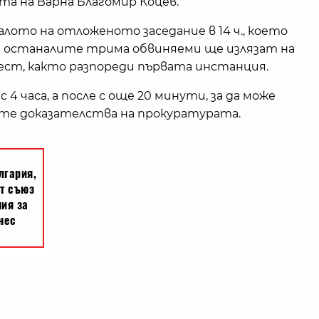
та на Варна Благомир Коцев.
алото на отложеното заседание в 14 ч., което
и останалите трима обвиняеми ще излязат на
ест, както разпореди първата инстанция.
 часа, а после с още 20 минути, за да може
ите доказателства на прокуратурата.