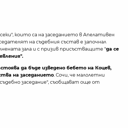
всеки", които са на заседанието в Апелативен
дседателят на съдебния състав е започнал
лнената зала и с призив присъстващите "
да се
вления".
тоява да бъде изведено бебето на Коцев,
ства на заседанието
. Сочи, че малолетни
съдебно заседание", съобщават още от