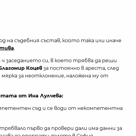
од на съдебния състав, който така или иначе
атива
.
 ч заседанието си, в което трябва да реши
Благомир Коцев
за постоянно в ареста, след
мярка за неотклонение, наложена му от
итата от Ина Лулчева:
омпетентен съд и се води от некомпетентна
трябвало първо да провери дали има данни за
гава да препрати делото в София.