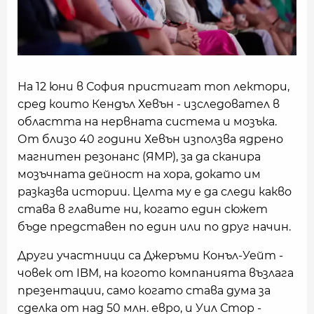
На 12 юни в София пристигат топ лектори,
сред които Кендъл Хевън - изследовател в
областта на нервната система и мозъка.
От близо 40 години Хевън използва ядрено
магнитен резонанс (ЯМР), за да сканира
мозъчната дейност на хора, докато им
разказва истории. Целта му е да следи какво
става в главите ни, когато един сюжет
бъде представен по един или по друг начин.
Други участници са Джеръми Конъл-Уейт -
човек от IBM, на когото компанията възлага
презентации, само когато става дума за
сделка от над 50 млн. евро, и Уил Стор -