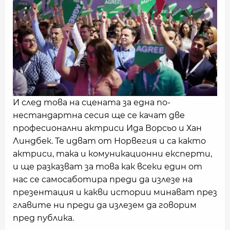
И след това на сцената за една по-
нестандартна сесия ще се качат две
професионални актриси Ида Ворсьо и Хан
Линдбек. Те идват от Норвегия и са както
актриси, така и комуникационни експерти,
и ще разказват за това как всеки един от
нас се самосаботира преди да излезе на
презентация и какви истории минават през
главите ни преди да излезем да говорим
пред публика.