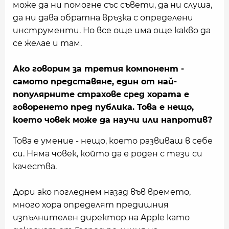
може да ни помогне със съвети, да ни слуша,
да ни дава обратна връзка с определени
инструменти. Но все още има още какво да
се желае и там.
А
ко говорим за
третия компонент -
самото представяне, един от най-
популярните страхове сред хората е
говоренето пред публика. Това
е
нещо,
което човек може да научи или напротив?
Това е умение - нещо, което развиваш в себе
си. Няма човек, който да е роден с тези си
качества.
Дори ако погледнем назад във времето,
много хора определят предишния
изпълнителен директор на Apple като