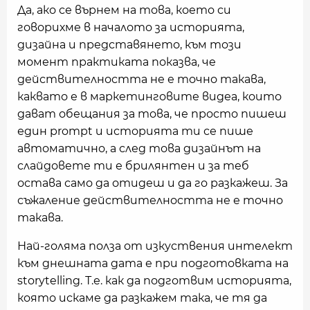
Да, ако се върнем на това, което си
говорихме в началото за историята,
дизайна и представянето, към този
момент практиката показва, че
действителността не е точно такава,
каквато е в маркетинговите видеа, които
дават обещания за това, че просто пишеш
един prompt и историята ти се пише
автоматично, а след това дизайнът на
слайдовете ти е брилянтен и за теб
остава само да отидеш и да го разкажеш. За
съжаление действителността не е точно
такава.
Най-голяма полза от изкуствения интелект
към днешната дата е при подготовката на
storytelling. Т.е. как да подготвим историята,
която искаме да разкажем така, че тя да