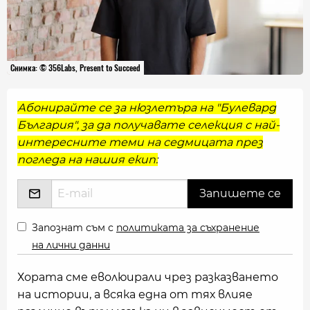
Снимка: © 356Labs, Present to Succeed
Абонирайте се за нюзлетъра на "Булевард
България", за да получавате селекция с най-
интересните теми на седмицата през
погледа на нашия екип:
Запознат съм с
политиката за съхранение
на лични данни
Хората сме еволюирали чрез разказването
на истории, а всяка една от тях влияе