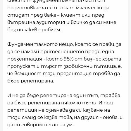
спестят фундаменталната част от
подготовката си и искат магически да
отидат пред важен клиент или пред
вътрешна аудитория и всичко да си мине
без никакъв проблем.
Фундаменталното нещо, което се прави, за
да се намали притеснението преди една
презентация - което 98% от бизнес хората
пропускат и търсят заобиколни пътища, е,
че всъщност тази презентация трябва да
бъде репетирана.
И не да бъде репетирана един път, трябва
да бъде репетирана няколко пъти. И под
репетиция не означава да си казваме на
този слайд се казва това, на другия - онова, и
да си говорим нещо на ум.