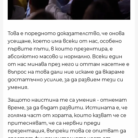
Това е поредното доказателство, че онова
усещане, което има всеки от нас, особено
първите пъти, в които презентира, е
абсолютно масово и нормално. Всеки един
от нас минава през него и оттам насетне е
въпрос на това дали ние искаме да вкараме
достатъчно усилие, за да развием тези си
умения.
Защото наистина те са умения - отнемат
време, за да бъдат развити. Истината е, че
голяма част от хората, които казват че се
притесняват, че са нервни преди
презентация, въпреки това се опитват да