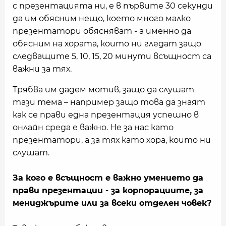
с презентацията ни, е в първите 30 секунди
да им обясним нещо, което много малко
презентатори обясняват - а именно да
обясним на хората, които ни гледат защо
следващите 5, 10, 15, 20 минути всъщност са
важни за тях.
Трябва им дадем мотив, защо да слушат
тази тема – например защо това да знаят
как се прави една презентация успешно в
онлайн среда е важно. Не за нас като
презентатори, а за тях като хора, които ни
слушат.
За кого е всъщност е важно умението да
прави презентации - за корпорациите, за
мениджърите или за всеки отделен човек?