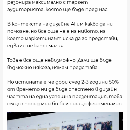
резонира максимално с таргет
аудиторията, която ще бъде пред нас.
В контекста на дизайна AI им какво да ни
помогне, но все още не е на нивото, на
което маркетингът иска да го представи,
едва ли не като магия.
Това е все още невъзможно. Дали ще бъде
възможно някога, нямам представа.
Но истината е, че дори след 2-3 години 50%
от времето ни да бъдe спестено в дизайн
частта на една успешна презентация, това
също според мен би било нещо феноменално.