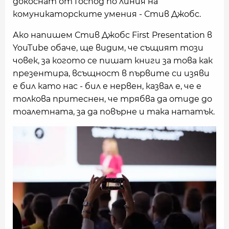
докоснат от Господ по линия на
комуникаторските умения - Стив Джобс.
Ако напишем Стив Джобс First Presentation в
YouTube обаче, ще видим, че същият този
човек, за когото се пишат книги за това как
презентира, всъщност в първите си изяви
е бил като нас - бил е нервен, казвал е, че е
толкова притеснен, че трябва да отиде до
тоалетната, за да повърне и така нататък.