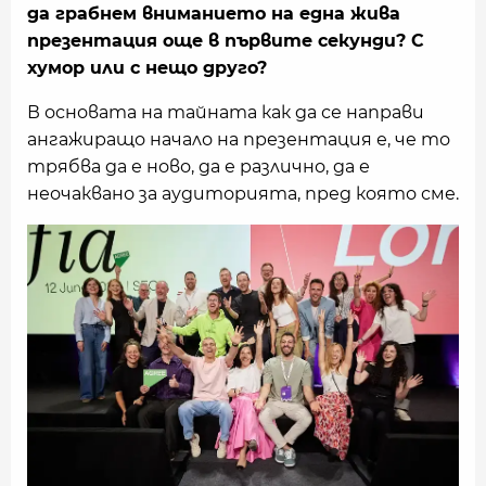
да грабнем вниманието на една жива
презентация още в първите секунди? С
хумор или с нещо друго?
В основата на тайната как да се направи
ангажиращо начало на презентация е, че то
трябва да е ново, да е различно, да е
неочаквано за аудиторията, пред която сме.