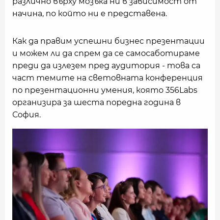
различно върху мозъка ни в зависимост от
начина, по който ни е представена.
Как да правим успешни бизнес презентации
и можем ли да спрем да се самосаботираме
преди да излезем пред аудитория - това са
част темите на световната конференция
по презентационни умения, която 356Labs
организира за шеста поредна година в
София.