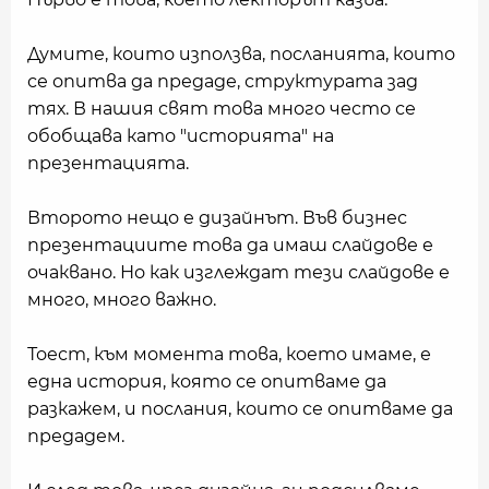
Думите, които използва, посланията, които
се опитва да предаде, структурата зад
тях. В нашия свят това много често се
обобщава като "историята" на
презентацията.
Второто нещо е дизайнът. Във бизнес
презентациите това да имаш слайдове е
очаквано. Но как изглеждат тези слайдове е
много, много важно.
Тоест, към момента това, което имаме, е
една история, която се опитваме да
разкажем, и послания, които се опитваме да
предадем.