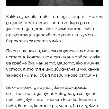
Какво означава това - от една страна можем
да започнем с нещо, което ги кара да се
засмеят, защото ако се замислите колко
презентации започват с успешен хумор –
вероятно са доста малко.
По същия начин, можем да започнем с лична
история, която, ако е разказана добре, може
да грабне вниманието, защото, ако е лична
история, то тя е индивидуална и уникална
за нас самите. Това я прави много различна.
Бихме могли да използваме шокираща
статистика, да пуснем видео, да се пусне
някакъв звук само - тоест всичко, което е
ново, всичко, което е различно, би следвало,