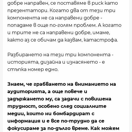
добре направен, се поставяме в риск като
презентатори. Когато два от тези три
компонента не са направени добре -
попадаме в още по-голям проблем. А когато
и трите не са направени добре, имаме,
както аз се обичам да казвам, катастрофа.
Разбирането на тези три компонента -
историята, дизайна и изнасянето - е
стъпка номер едно.
Знаем, че грабването на вниманието на
аудиторията, а още повече и
задържането му,
са задачи с повишена
трудност, особено след социалните
медии, които ни бомбардират с
информация и е все по-трудно да се
фокусираме за по-дълго време. Как можем