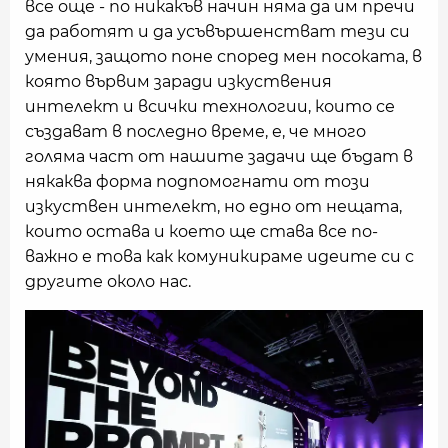
все още - по никакъв начин няма да им пречи
да работят и да усъвършенстват тези си
умения, защото поне според мен посоката, в
която вървим заради изкуствения
интелект и всички технологии, които се
създават в последно време, е, че много
голяма част от нашите задачи ще бъдат в
някаква форма подпомогнати от този
изкуствен интелект, но едно от нещата,
които остава и което ще става все по-
важно е това как комуникираме идеите си с
другите около нас.