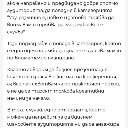
ако е направено и предвидено добре спрямо
аудиторията, да попадне в категорията
“Уау, различно е, ново е и затова трябва да
внимавам и трябва да гледам какво се
случва".
Този подход обаче попада в категория, която
е една идея по-амбициозна, т.е изисква малко
по-внимателно планиране.
Когато говорим за бизнес презентация,
която се изнася в офис или на конференция,
аз все пак съветвам за по-практичен подход,
а не да се търсят толкова креативни
начини за начало.
В този случай, едно от нещата, които
можем да направим, за да вдигнем
шансовете аудиторията ни да се ангажира