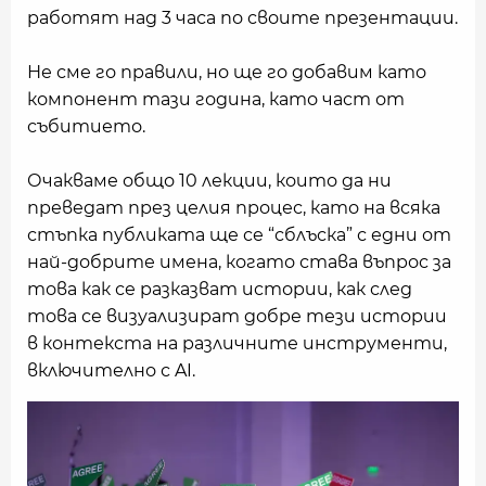
работят над 3 часа по своите презентации.
Не сме го правили, но ще го добавим като
компонент тази година, като част от
събитието.
Очакваме общо 10 лекции, които да ни
преведат през целия процес, като на всяка
стъпка публиката ще се “сблъска” с едни от
най-добрите имена, когато става въпрос за
това как се разказват истории, как след
това се визуализират добре тези истории
в контекста на различните инструменти,
включително с AI.