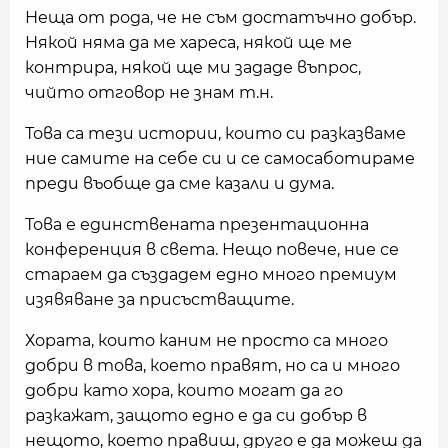
Неща от рода, че не съм достатъчно добър.
Някой няма да ме хареса, някой ще ме
контрира, някой ще ми зададе въпрос,
чийто отговор не знам т.н.
Това са тези истории, които си разказваме
ние самите на себе си и се самосаботираме
преди въобще да сме казали и дума.
Това е единствената презентационна
конференция в света. Нещо повече, ние се
стараем да създадем едно много премиум
изявяване за присъстващите.
Хората, които каним не просто са много
добри в това, което правят, но са и много
добри като хора, които могат да го
разкажат, защото едно е да си добър в
нещото, което правиш, друго е да можеш да