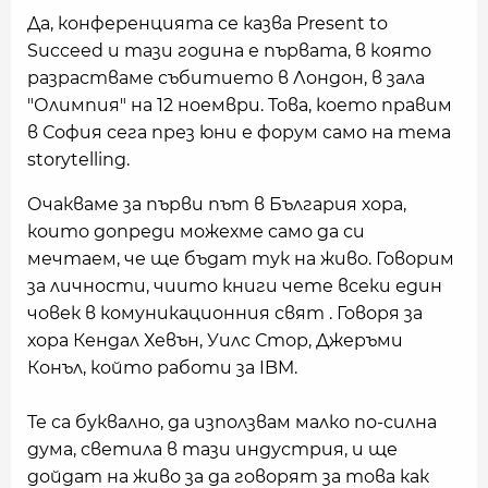
Да, конференцията се казва Present to
Succeed и тази година е първата, в която
разрастваме събитието в Лондон, в зала
"Олимпия" на 12 ноември. Това, което правим
в София сега през юни е форум само на тема
storytelling.
Очакваме за първи път в България хора,
които допреди можехме само да си
мечтаем, че ще бъдат тук на живо. Говорим
за личности, чиито книги чете всеки един
човек в комуникационния свят . Говоря за
хора Кендал Хевън, Уилс Стор, Джеръми
Конъл, който работи за IBM.
Те са буквално, да използвам малко по-силна
дума, светила в тази индустрия, и ще
дойдат на живо за да говорят за това как