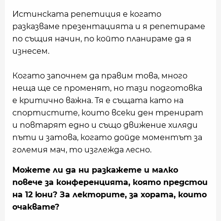
Истинската репетиция е когато
разказваме презентацията и я репетираме
по същия начин, по който планираме да я
изнесем.
Когато започнем да правим това, много
неща ще се променят, но тази подготовка
е критично важна. Тя е същата като на
спортистите, които всеки ден тренират
и повтарят едно и също движение хиляди
пъти и затова, когато дойде моментът за
големия мач, то изглежда лесно.
Можете ли да ни разкажете и малко
повече за конференцията, която предстои
на 12 юни? За лекторите, за хората, които
очаквате?