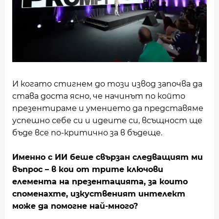
И когато стигнем до този извод започва да
става доста ясно, че начинът по който
презентираме и умението да представяме
успешно себе си и идеите си, всъщност ще
бъде все по-критично за в бъдеще.
Именно с ИИ беше свързан следващият ми
въпрос – в кои от трите ключови
елемента на презентацията, за които
споменахте, изкуственият интелект
може да помогне най-много?