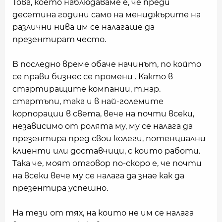
Това, което наблюдаваме е, че преди
десетина години само на мениджърите на
различни нива им се налагаше да
презентират често.
В последно време обаче начинът, по който
се прави бизнес се промени . Както в
стартиращите компании, т.нар.
стартъпи, така и в най-големите
корпорации в света, вече на почти всеки,
независимо от ролята му, му се налага да
презентира пред свои колеги, потенциални
клиенти или доставчици, с които работи.
Така че, моят отговор по-скоро е, че почти
на всеки вече му се налага да знае как да
презентира успешно.
На тези от тях, на които не им се налага