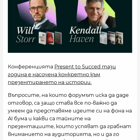
Конференцията
Present to Succed тази
година е насочена конкретно към
презентирането на истории.
Въпросите, на които форумът иска да даде
отговор, са защо става все по-важно да
умеем да представяме идеите си на фона на
AI бума и какви са тайните на
презентациите, които успяват да грабнат
вниманието на аудиторията, но и да го