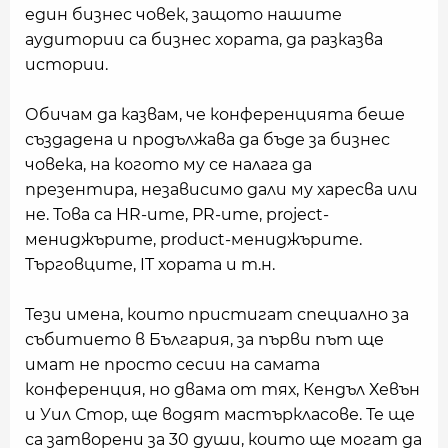
един бизнес човек, защото нашите
аудитории са бизнес хората, да разказва
истории.
Обичам да казвам, че конференцията беше
създадена и продължава да бъде за бизнес
човека, на когото му се налага да
презентира, независимо дали му харесва или
не. Това са HR-ите, PR-ите, project-
мениджърите, product-мениджърите.
Търговците, IT хората и т.н.
Тези имена, които пристигат специално за
събитието в България, за първи път ще
имат не просто сесии на самата
конференция, но двама от тях, Кендъл Хевън
и Уил Стор, ще водят мастъркласове. Те ще
са затворени за 30 души, които ще могат да