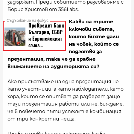
задържат. Преди събитието разговаряме с
Борис Христов от 356Labs.
Какви са трите
ключови съвета,
които бихте дали
на човек, който се
подготвя за
презентация, така че да грабне
вниманието на аудиторията си?
Ако присъстваме на една презентация не
като участници, а като наблюдатели, като
хора, които се опитват да разберат защо
тази презентация работи или не, виждаме,
че в повечето пъти успехът е комбинация
от три конкретни неща.
Първо е това, което лекторът казва.