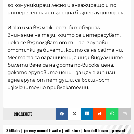
го комуникираш лесно и ангажиращо и по
интересен начин за една бизнес аудитория.
И ако има възможност, бих обърнал
внимание на тези, които се интересуват,
нека се възползват от т. нар. групови
отстъпки за билети, които са на сайта ни.
Местата са ограничени, а индивидуалните
билети вече са на доста по-висока цена,
докато груповите цени - за цял екип или
една група от пет души, са всъщност
изключително привлекателни.
СПОДЕЛЕТЕ
356labs
jeremy connell-waite
will storr
kendall haven
present