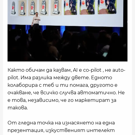
Както обичам да казвам, AI е co-pilot , не auto-
pilot. Има разлика между двете. Едното
колаборира с теб и ти помага, другото е
очакване, че всичко случва автоматично. Не
е това, независимо, че го маркетират за
такова.
От гледна точка на изнасянето на една
презентация, изкуственият интелект