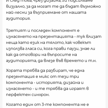
И след това, чрез дизайна, ги подсилваме
визуално, за да могат те да бъдат възможно
най-лесни за възприемане от нашата
аудитория.
Третият и последен компонент е
изнасянето на презентацията - тук влизат
неща като език на тялото, как човекът
използва гласа си, кога прави паузи, знае ли
как да отговори на въпросите на
аудиторията, да влезе във времето и т.н.
Хората трябва да разбират, че една
презентация е микс от тези три
компонента - историята, дизайна и
изнасянето - и те трябва да играят в
перфектен синхрон.
Когато един от 3-те компонента не е