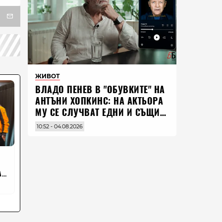
ЖИВОТ
ВЛАДO ПЕНЕВ В "ОБУВКИТЕ" НА
АНТЪНИ ХОПКИНС: НА АКТЬОРА
МУ СЕ СЛУЧВАТ ЕДНИ И СЪЩИ
НЕЩА ПО ЦЕЛИЯ СВЯТ
10:52 - 04.08.2026