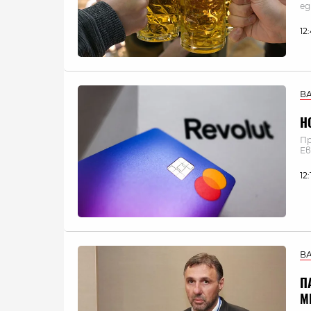
ед
12
В
Н
Пр
Ев
12
В
П
М