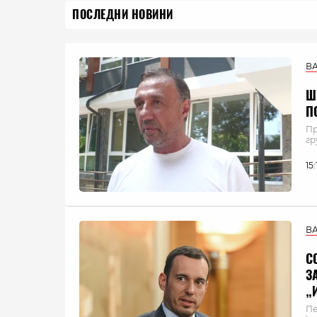
ПОСЛЕДНИ НОВИНИ
В
Ш
П
Пр
гр
15
В
С
З
„
Пе