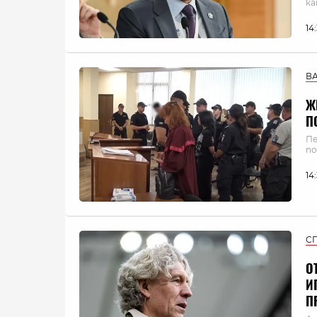
ка
14
В
Ж
П
Пе
по
14
С
О
И
П