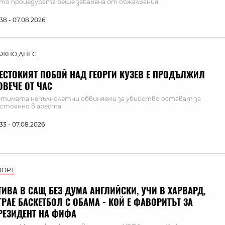
то процедурата беше забавена от обжалвания
:38 - 07.08.2026
АЖНО ДНЕС
ЕСТОКИЯТ ПОБОЙ НАД ГЕОРГИ КУЗЕВ Е ПРОДЪЛЖИЛ
ОВЕЧЕ ОТ ЧАС
тимата непълнолетни обвиняеми за убийство остават за
стоянно в ареста
:33 - 07.08.2026
ПОРТ
ТИВА В САЩ БЕЗ ДУМА АНГЛИЙСКИ, УЧИ В ХАРВАРД,
ГРАЕ БАСКЕТБОЛ С ОБАМА - КОЙ Е ФАВОРИТЪТ ЗА
РЕЗИДЕНТ НА ФИФА