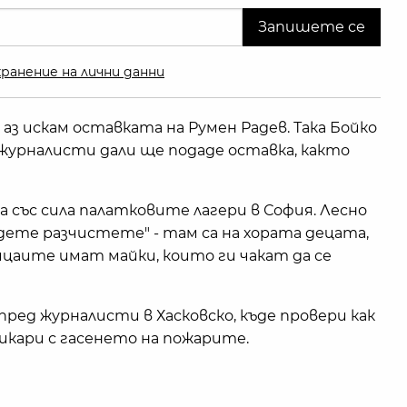
ранение на лични данни
 аз искам оставката на Румен Радев. Така Бойко
 журналисти дали ще подаде оставка, както
ва със сила палатковите лагери в София. Лесно
идете разчистете" - там са на хората децата,
ицаите имат майки, които ги чакат да се
ед журналисти в Хасковско, къде провери как
икари с гасенето на пожарите.