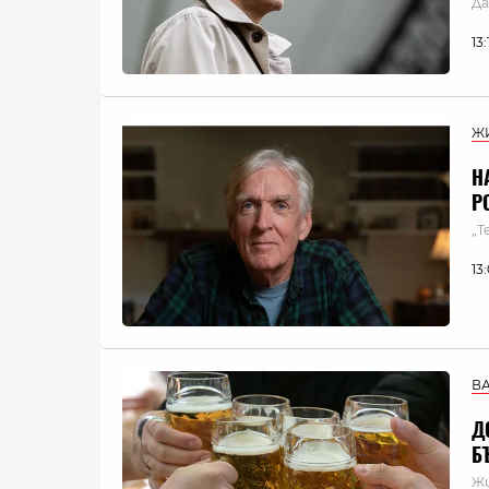
Да
13
Ж
Н
Р
„Т
13
В
Д
Б
Жи