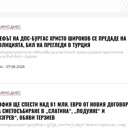
АЖНО ДНЕС
ЕФЪТ НА ДПС-БУРГАС ХРИСТО ШИРОКОВ СЕ ПРЕДАДЕ НА
ОЛИЦИЯТА, БИЛ НА ПРЕГЛЕДИ В ТУРЦИЯ
окуратурата го обвинява за участие в организирана престъпна
упа във ВиК – Бургас
:14 - 07.08.2026
АЖНО ДНЕС
ОФИЯ ЩЕ СПЕСТИ НАД 81 МЛН. ЕВРО ОТ НОВИЯ ДОГОВО
А СМЕТОСЪБИРАНЕ В „СЛАТИНА“, „ПОДУЯНЕ“ И
ИЗГРЕВ“, ОБЯВИ ТЕРЗИЕВ
тгодишният договор с ДЗЗД „Чиста София“ вече е подписан, след