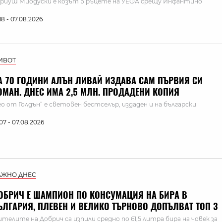
риуш Миодуски е козът в ръцете на УЕФА срещу Инфантино
:18 - 07.08.2026
ИВОТ
А 70 ГОДИНИ АЛЪН ЛИВАЙ ИЗДАВА САМ ПЪРВИЯ СИ
ОМАН. ДНЕС ИМА 2,5 МЛН. ПРОДАДЕНИ КОПИЯ
ео от Голдън“ е световен бестселър, издаден и на български
:07 - 07.08.2026
АЖНО ДНЕС
ОБРИЧ Е ШАМПИОН ПО КОНСУМАЦИЯ НА БИРА В
ЪЛГАРИЯ, ПЛЕВЕН И ВЕЛИКО ТЪРНОВО ДОПЪЛВАТ ТОП 3
телите на Добрич са изпили средно по 61,5 литра бира на човек за