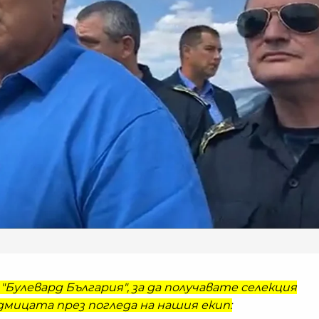
"Булевард България", за да получавате селекция
мицата през погледа на нашия екип: