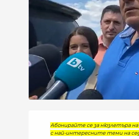
Абонирайте се за нюзлетъра на 
с най-интересните теми на сед