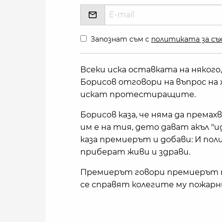
Запознат съм с
политиката за съх
Всеки иска оставката на някого,
Борисов отговори на въпрос на
искат протестиращите.
Борисов каза, че няма да премах
им е на тия, дето дават акъл "
каза премиерът и добави: И пол
приберат живи и здрави.
Премиерът говори премиерът пр
се справят колегите му пожарн