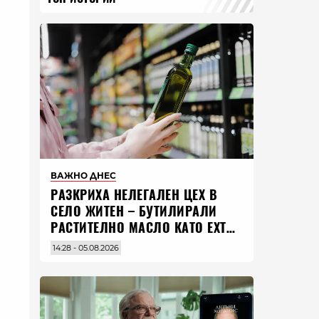
ВАЖНО ДНЕС
РАЗКРИХА НЕЛЕГАЛЕН ЦЕХ В
СЕЛО ЖИТЕН – БУТИЛИРАЛИ
РАСТИТЕЛНО МАСЛО КАТО EXTRA
VIRGIN ЗЕХТИН
14:28 - 05.08.2026