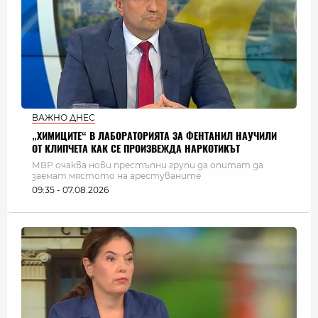
ВАЖНО ДНЕС
„ХИМИЦИТЕ“ В ЛАБОРАТОРИЯТА ЗА ФЕНТАНИЛ НАУЧИЛИ
ОТ КЛИПЧЕТА КАК СЕ ПРОИЗВЕЖДА НАРКОТИКЪТ
МВР очаква нови престъпни групи да опитат да
заемат мястото на арестуваните
09:35 - 07.08.2026