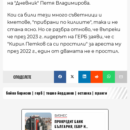
на "Дневник" Петя Владимирова.
Кои са били тези много съветници и
кметове, "прибрани по килиите", така и не
стана ясно. Но се разбра отново, че въпреки
че през 2023 г. лидерът на ГЕРБ заяви, че с
"Кирил Петков са си простили" за ареста му
през 2022 г., един от двамата не е простил.
СПОДЕЛЕТЕ
бойко борисов
герб
тошко йорданов
оставка
пранги