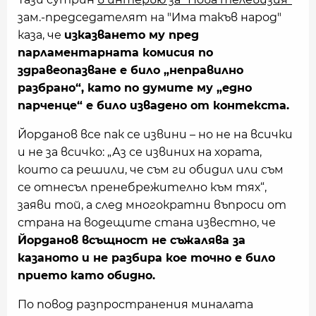
зам.-председателят на "Има такъв народ"
каза, че
изказването му пред
парламентарната комисия по
здравеопазване е било „неправилно
разбрано“, като по думите му „едно
парченце“ е било извадено от контекста.
Йорданов все пак се извини – но не на всички
и не за всичко: „Аз се извиних на хората,
които са решили, че съм ги обидил или съм
се отнесъл пренебрежително към тях“,
заяви той, а след многократни въпроси от
страна на водещите стана известно, че
Йорданов всъщност не съжалява за
казаното и не разбира кое точно е било
прието като обидно.
По повод разпространения миналата