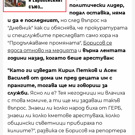
политически лидер,
подал оставка, няма
и да е последният,
но след въпрос на
"Дневник" как си обяснява, че
прокуратурата
и спецслужбите преследват само хора на
"Продължаваме промяната",
Борисов се
ядоса отново на медията
и
върна лентата
години назад, когато беше арестуван:
"Като ги изведат Кирил Петков и Асен
Василев от дома им пред децата им с
прангите, тогава ще ми говориш за
служби.
Ясно ли е? Тея негодници ни влачиха
с това момиче, а ти ще ми задаваш такъв
въпрос. Знаеш ли колко народ биха от ГЕРБ,
знаеш ли колко кметове арестуваха, колко
общински съветници прибираха по
килиите?", развика се Борисов на репортера