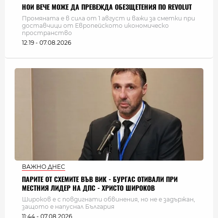
НОИ ВЕЧЕ МОЖЕ ДА ПРЕВЕЖДА ОБЕЗЩЕТЕНИЯ ПО REVOLUT
Промяната е в сила от 1 август и важи за сметки при
доставчици от Европейското икономическо
пространство
12:19 - 07.08.2026
ВАЖНО ДНЕС
ПАРИТЕ ОТ СХЕМИТЕ ВЪВ ВИК - БУРГАС ОТИВАЛИ ПРИ
МЕСТНИЯ ЛИДЕР НА ДПС - ХРИСТО ШИРОКОВ
Широков е с повдигнати обвинения, но не е задържан,
защото е напуснал България
11:44 - 07.08.2026