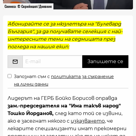
Снимка: © Скрийншот/Дневник
Абонирайте се за нюзлетъра на "Булевард
България", за да получавате селекция с най-
интересните теми на седмицата през
погледа на нашия екип:
Запознат съм с
политиката за съхранение
на лични данни
Лидерът на ГЕРБ Бойко Борисов оправда
зам.-председателя на "Има такъв народ"
Тошко Йорданов,
след като той се извини,
ако е засегнат някого с
изказването
, че
лекарите специализанти имат прекомерни