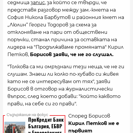
седмица
запис
, за който се твърди, че
представя разговор между зам.-кмета на
София Никола Барбутов и районния кмет на
„Люлин“ Георги Тодоров за схема за
отклоняване на пари от обществени
поръчки, станал причина за оставката на
лидера на "Продължаваме промяната" Кирил
Петков,
Борисов заяви, че не го слушал.
"Толкова са ми омръзнали тези неща, че не ги
слушам. Знаеш ли колко по-хубаво си живея
като не се интересувам от тях", заяви
Борисов в отговор на журналистически
въпрос, след което добави: "който каквото
прави, на себе си го прави".
Според Борисов
Кирил Петков не е
първият