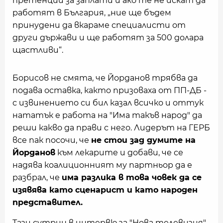
претенции за заплати и ако те не искат да
работят в България, „ние ще бъдем
принудени да вкараме специалисти от
други държави и ще работят за 500 долара
щастливи“.
Борисов не смята, че Йорданов трябва да
подава оставка, както призоваха от ПП-ДБ -
с извинението си бил казал всичко и оттук
нататък е работа на "Има такъв народ" да
реши какво да прави с него. Лидерът на ГЕРБ
все пак посочи, че
не стои зад думите на
Йорданов
към лекарите и добави, че се
надява коалиционният му партньор да е
разбрал, че
има разлика в това човек да се
изявява като сценарист и като народен
представител.
Тази сутрин
в интервю за "Нова телевизия"