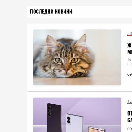
ПОСЛЕДНИ НОВИНИ
Ж
Ж
М
Те
на
09
Т
О
G
09