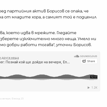
ред партийния актив Борисов се опака, че
а от младите хора, а самият той е подценил
ова, което идва в мрежите. Гледайте
азберете изключително много неща. Умело ни
само добри работи тогава", уточни Борисов.
на вечеря, Епизод 15