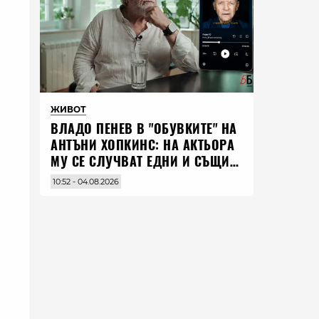
ЖИВОТ
ВЛАДO ПЕНЕВ В "ОБУВКИТЕ" НА
АНТЪНИ ХОПКИНС: НА АКТЬОРА
МУ СЕ СЛУЧВАТ ЕДНИ И СЪЩИ
НЕЩА ПО ЦЕЛИЯ СВЯТ
10:52 - 04.08.2026