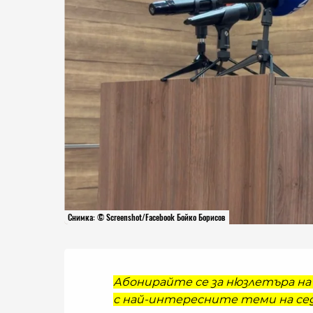
Снимка: © Screenshot/Facebook Бойко Борисов
Абонирайте се за нюзлетъра на 
с най-интересните теми на сед