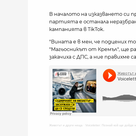
В началото на изказването си п
партията е останала неразбран
кампанията в TikTok.
"Вината е в мен, че подцених т
"Магьосникът от Кремъл", ще р
закачиха с ДПС, а ние правихме 
Животът и други неща
·
Voiceletter: Познай кой ще дойде 