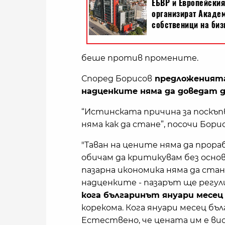
беше против промените.
Според Борисов
предложенията 
надценките няма да доведат д
“Истинската причина за поскъпв
няма как да стане”, посочи Борис
"Таван на цените няма да прора
обичам да критикувам без основ
пазарна икономика няма да стан
надценките - пазарът ще регул
кога българинът януари месец 
корекома. Кога януари месец бъл
Естествено, че цената им е ви