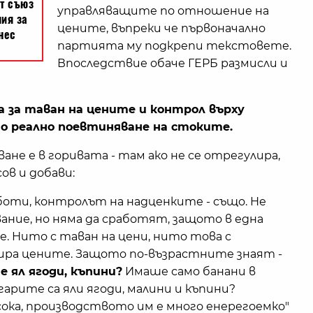
управляващите по отношение на
цените, въпреки че първоначално
партията му подкрепи текстовете.
Впоследствие обаче ГЕРБ размисли и
за таван на цените и контрол върху
о реално поевтиняване на стоките.
ане е в горивата - там ако не се отрегулира,
ов и добави:
боти, контролът на надценките - също. Не
ание, но няма да сработят, защото в една
е. Нито с таван на цени, нито това с
ира цените. Защото по-възрастните знаят -
е ял ягоди, къпини?
Имаше само банани в
гарите са яли ягоди, малини и къпини?
сока, производството им е много енерегоемко"