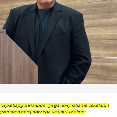
"Булевард България", за да получавате селекция
мицата през погледа на нашия екип: