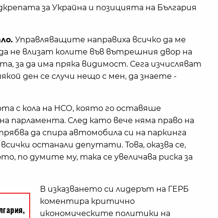
крепата за Украйна и позицията на България
тло.
Управляващите направиха всичко да ме
 да не влизат колите във вътрешния двор на
та, за да има пряка видимост. Сега изчисляват
 някой ден се случи нещо с мен, да знаете -
та с кола на НСО, която го оставяше
а парламента. След като вече няма право на
трябва да спира автомобила си на паркинга
сички останали депутати. Това, оказва се,
то, по думите му, така се увеличава риска за
В изказването си лидерът на ГЕРБ
коментира критично
икономическите политики на