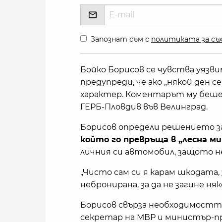
Запознат съм с
политиката за съх
Бойко Борисов се чувства уязви
предупреди, че ако „някой ден с
характер. Коментарът му беше 
ГЕРБ-Пловдив във Велинград.
Борисов определи решението за
който го превръща в „лесна м
личния си автомобил, защото не
„Чисто сам си я карам шкодата,
небронирана, за да не загине ня
Борисов свърза необходимостта
секретар на МВР и министър-п