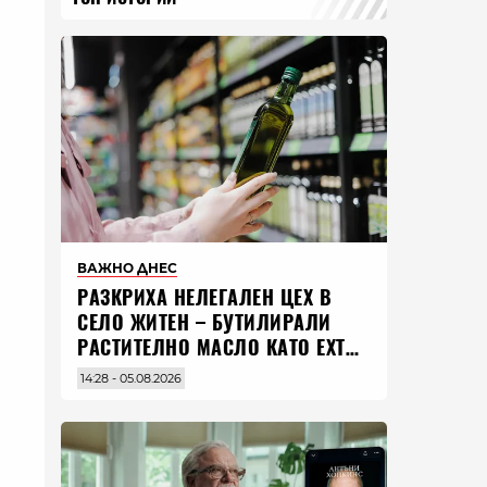
ВАЖНО ДНЕС
РАЗКРИХА НЕЛЕГАЛЕН ЦЕХ В
СЕЛО ЖИТЕН – БУТИЛИРАЛИ
РАСТИТЕЛНО МАСЛО КАТО EXTRA
VIRGIN ЗЕХТИН
14:28 - 05.08.2026