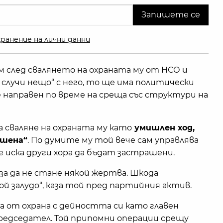
ранение на лични данни
м след свалянето на охраната му от НСО и
е случи нещо“ с него, то ще има политически
направен по време на среща със структури на
 сваляне на охраната му като
умишлен ход,
ишена“
. По думите му той вече сам управлява
 иска други хора да бъдат застрашени.
 за да не стане някой жертва. Шкода
кой залудо“, каза той пред партийния актив.
 от охрана с дейността си като главен
редседател. Той припомни операции срещу