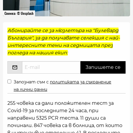
Снимка: © Unsplash
Абонирайте се за нюзлетъра на "Булевард
България", за да получавате селекция с най-
интересните теми на седмицата през
погледа на нашия екип:
Запознат съм с
политиката за съхранение
на лични данни
255 човека са дали положителен тест за
Covid-19 за последните 24 часа, при
направени 5325 PCR теста. 11 души са
починали. 847 човека са в болница, от които
в интензивно отделение 41. В последните