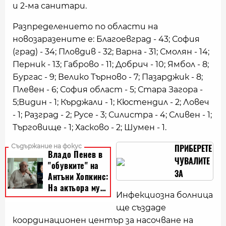
и 2-ма санитари.
Разпределението по области на
новозаразените е: Благоевград - 43; София
(град) - 34; Пловдив - 32; Варна - 31; Смолян - 14;
Перник - 13; Габрово - 11; Добрич - 10; Ямбол - 8;
Бургас - 9; Велико Търново - 7; Пазарджик - 8;
Плевен - 6; София област - 5; Стара Загора -
5;Видин - 1; Кърджали - 1; Кюстендил - 2; Ловеч
- 1; Разград - 2; Русе - 3; Силистра - 4; Сливен - 1;
Търговище - 1; Хасково - 2; Шумен - 1.
ПРИБЕРЕТЕ
ЧУВАЛИТЕ
ЗА
ТРУПОВЕ,
Инфекциозна болница
ВАДЕТЕ
ще създаде
ЧУВАЛИТЕ
координационен център за насочване на
С ПАРИТЕ