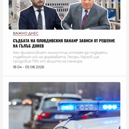
ВАЖНО ДНЕС
СЪДБАТА НА ПЛОВДИВСКИЯ ПАНАИР ЗАВИСИ ОТ РЕШЕНИЕ
НА ГЪЛЪБ ДОНЕВ
Ако финансовият министър откаже да подкрепи
съдебния иск на държавата, Геогри Гергов ще
придобие 79% от акците на панаира
18:04 - 05.08.2026