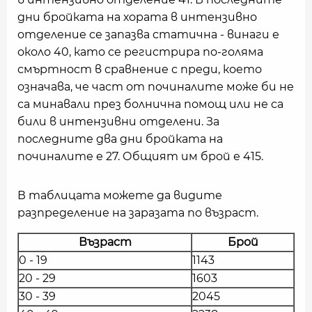
дни бройката на хората в интензивно
отделение се запазва статична - винаги е
около 40, като се регистрира по-голяма
смъртност в сравнение с преди, което
означава, че част от починалите може би не
са минавали през болнична помощ или не са
били в интензивни отделени. За
последните два дни бройката на
починалите е 27. Общият им брой е 415.
В таблицата можете да видите
разпределение на заразата по възраст.
Възраст
Брой
0 - 19
1143
20 - 29
1603
30 - 39
2045