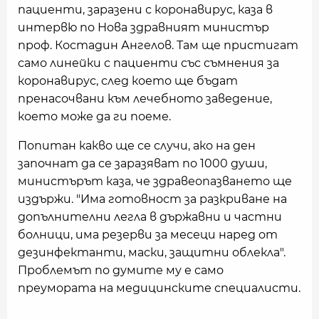
пациенти, заразени с коронавирус, каза в
интервю по Нова здравният министър
проф. Костадин Ангелов. Там ще пристигат
само линейки с пациенти със съмнения за
коронавирус, след което ще бъдат
пренасочвани към лечебното заведение,
което може да ги поеме.
Попитан какво ще се случи, ако на ден
започнат да се заразяват по 1000 души,
министърът каза, че здравеопазването ще
издържи. "Има готовност за разкриване на
допълнителни легла в държавни и частни
болници, има резерви за месеци наред от
дезинфектанти, маски, защитни облекла".
Проблемът по думите му е само
преумората на медицинските специалисти.