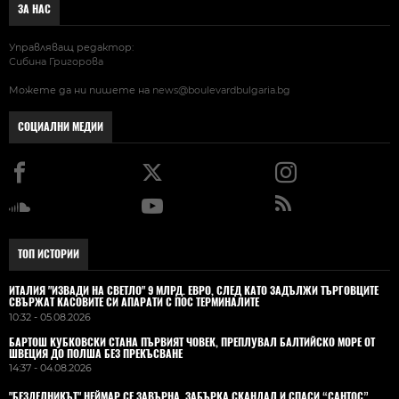
ЗА НАС
Управляващ редактор:
Сибина Григорова
Можете да ни пишете на
news@boulevardbulgaria.bg
СОЦИАЛНИ МЕДИИ
ТОП ИСТОРИИ
ИТАЛИЯ "ИЗВАДИ НА СВЕТЛО" 9 МЛРД. ЕВРО, СЛЕД КАТО ЗАДЪЛЖИ ТЪРГОВЦИТЕ
СВЪРЖАТ КАСОВИТЕ СИ АПАРАТИ С ПОС ТЕРМИНАЛИТЕ
10:32 - 05.08.2026
БАРТОШ КУБКОВСКИ СТАНА ПЪРВИЯТ ЧОВЕК, ПРЕПЛУВАЛ БАЛТИЙСКО МОРЕ ОТ
ШВЕЦИЯ ДО ПОЛША БЕЗ ПРЕКЪСВАНЕ
14:37 - 04.08.2026
"БЕЗДЕЛНИКЪТ" НЕЙМАР СЕ ЗАВЪРНА, ЗАБЪРКА СКАНДАЛ И СПАСИ “САНТОС”