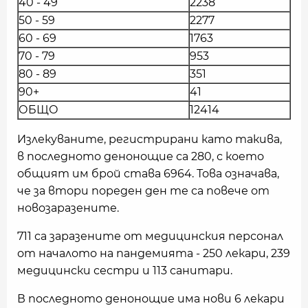
40 - 49
2238
50 - 59
2277
60 - 69
1763
70 - 79
953
80 - 89
351
90+
41
ОБЩО
12414
Излекуваните, регистрирани като такива,
в последното денонощие са 280, с което
общият им брой става 6964. Това означава,
че за втори пореден ден те са повече от
новозаразените.
711 са заразените от медицинския персонал
от началото на пандемията - 250 лекари, 239
медицински сестри и 113 санитари.
В последното денонощие има нови 6 лекари