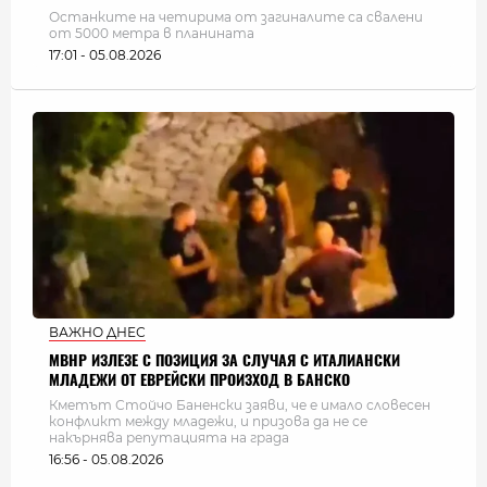
Останките на четирима от загиналите са свалени
от 5000 метра в планината
17:01 - 05.08.2026
ВАЖНО ДНЕС
МВНР ИЗЛЕЗЕ С ПОЗИЦИЯ ЗА СЛУЧАЯ С ИТАЛИАНСКИ
МЛАДЕЖИ ОТ ЕВРЕЙСКИ ПРОИЗХОД В БАНСКО
Кметът Стойчо Баненски заяви, че е имало словесен
конфликт между младежи, и призова да не се
накърнява репутацията на града
16:56 - 05.08.2026