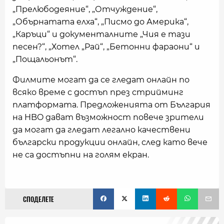
„Прелюбодеяние“, „Отчуждение“,
„Обърнатата елха“, „Писмо до Америка“,
„Каръци“ и документалните „Чия е тази
песен?“, „Хотел „Рай“, „Бетонни фараони“ и
„Пощальонът“.
Филмите могат да се гледат онлайн по
всяко време с достъп през стрийминг
платформата. Предложенията от България
на HBO дават възможност повече зрители
да могат да гледат легално качествени
български продукции онлайн, след като вече
не са достъпни на голям екран.
СПОДЕЛЕТЕ