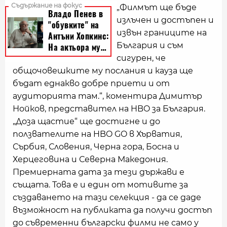
„Филмът ще бъде
излъчен и достъпен и
извън границите на
България и съм
сигурен, че
общочовешките му послания и кауза ще
бъдат еднакво добре приети и от
аудиторията там.“, коментира Димитър
Нойков, представител на HBO за България.
„Доза щастие“ ще достигне и до
ползвателите на HBO GO в Хърватия,
Сърбия, Словения, Черна гора, Босна и
Херцеговина и Северна Македония.
Премиерната дата за тези държави е
същата. Това е и един от мотивите за
създаването на тази селекция - да се даде
възможност на публиката да получи достъп
до съвременни български филми не само у