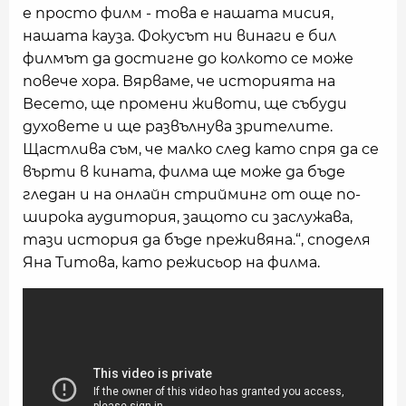
е просто филм - това е нашата мисия,
нашата кауза. Фокусът ни винаги е бил
филмът да достигне до колкото се може
повече хора. Вярваме, че историята на
Весето, ще промени животи, ще събуди
духовете и ще развълнува зрителите.
Щастлива съм, че малко след като спря да се
върти в кината, филма ще може да бъде
гледан и на онлайн стрийминг от още по-
широка аудитория, защото си заслужава,
тази история да бъде преживяна.“, споделя
Яна Титова, като режисьор на филма.