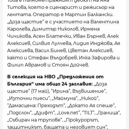
Това е пълнометражният дебют на Яна
Титова, която е сценарист и режисьор на
лентата. Оператор е Мартин Балкански.
„Доза щастие“ е с участието на Валентина
Каролева, Димитър Николов, Ирмена
Чичикова, Асен Блатечки, Иван Бърнев, Алек
Алексиев, Силвия Лулчева, Лидия Инджова, Ая
Алексиева, Васил Бинев, Цветан Алексиев,
както и Стефан Вълдобрев, Илка Зафирова и
Филип Аврамов и Стоян Дойчев.
В селекция на HBO „Предложения от
България“ има общо 24 заглавия:
„Доза
щастие“ (17 май), “Ирина“, Възвишение“,
„Източни пиеси“, „Маймуна“, „Никой“,
“Дамасцена: Преходът“, „Докато Ая спеше“,
„Подслон“, „Дзифт“, „Love.net”, “TILT”, „Граница“,
„Събирач на трупове“, „Прокурорът,
защитникът, бащата и неговият син“,