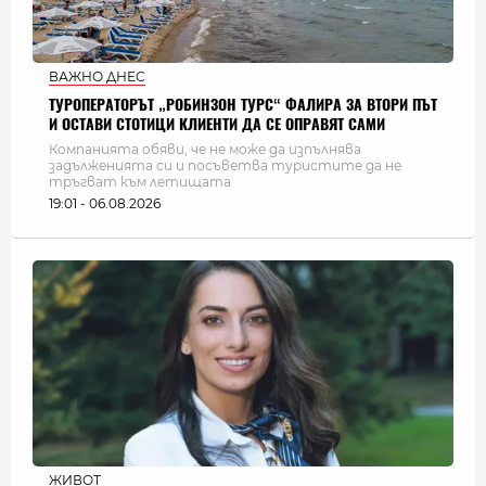
ВАЖНО ДНЕС
ТУРОПЕРАТОРЪТ „РОБИНЗОН ТУРС“ ФАЛИРА ЗА ВТОРИ ПЪТ
И ОСТАВИ СТОТИЦИ КЛИЕНТИ ДА СЕ ОПРАВЯТ САМИ
Компанията обяви, че не може да изпълнява
задълженията си и посъветва туристите да не
тръгват към летищата
19:01 - 06.08.2026
ЖИВОТ