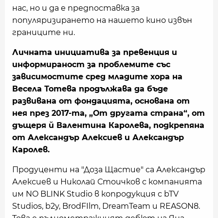
нас, но и да е предпоставка за
популяризирането на нашето кино извън
границите ни.
Личната инициатива за превенция и
информираност за проблемите със
зависимостите сред младите хора на
Весела Тотева продължава да бъде
развивана от фондацията, основана от
нея през 2017-та, „От другата страна“, от
дъщеря й Валентина Каролева, подкрепяна
от Александър Алексиев и Александър
Каролев.
Продуценти на "Доза Щастие" са Александър
Алексиев и Николай Стоичков с компанията
им NO BLINK Studio в копродукция с bTV
Studios, b2y, BrodFIlm, DreamTeam и REASON8.