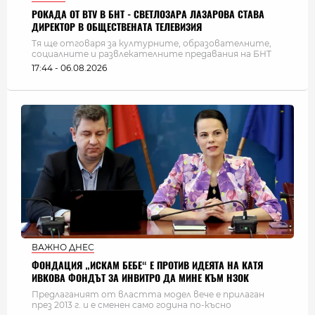
РОКАДА ОТ BTV В БНТ - СВЕТЛОЗАРА ЛАЗАРОВА СТАВА
ДИРЕКТОР В ОБЩЕСТВЕНАТА ТЕЛЕВИЗИЯ
Тя ще отговаря за културните, образователните,
социалните и развлекателните предавания на БНТ
17:44 - 06.08.2026
ВАЖНО ДНЕС
ФОНДАЦИЯ „ИСКАМ БЕБЕ“ Е ПРОТИВ ИДЕЯТА НА КАТЯ
ИВКОВА ФОНДЪТ ЗА ИНВИТРО ДА МИНЕ КЪМ НЗОК
Предлаганият от властта модел вече е прилаган
през 2013 г. и е сменен само година по-късно