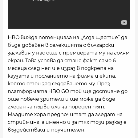
HBO вижда потенциала на „Доза щастие“ да
бъде добавен в селекцията с български
заглавия у нас още с премиерата му на голям
екран. Това успява да стане факт само 6
месеца след нея и е израз в подкрепа на
каузата и посланието на филма и екипа,
който стои зад създаването му. През
платформата HBO GO той ще достигне до
още повече зрители и ще може да бъде
гледан за първи или за пореден път.
Младите хора предпочитат да гледат на
стрийминг, а именно и за тях този разказ е
въздействащ и поучителен.