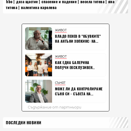
hbo
доза щастие
спасение и падение
весела тотева
яна
титова
валентина каролева
ПОСЛЕДНИ НОВИНИ