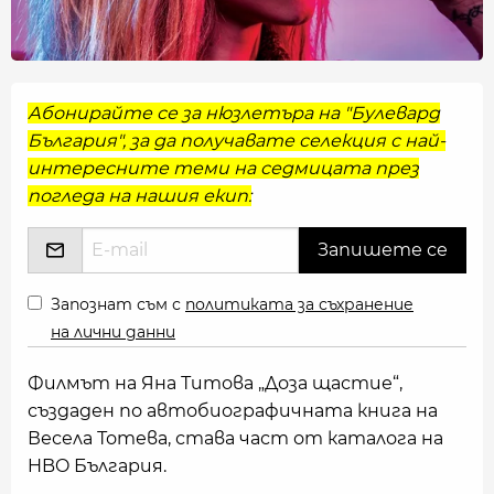
Абонирайте се за нюзлетъра на "Булевард
България", за да получавате селекция с най-
интересните теми на седмицата през
погледа на нашия екип:
Запознат съм с
политиката за съхранение
на лични данни
Филмът на Яна Титова „Доза щастие“,
създаден по автобиографичната книга на
Весела Тотева, става част от каталога на
HBO България.