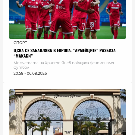
СПОРТ
ЦСКА СЕ ЗАБАВЛЯВА В ЕВРОПА. “АРМЕЙЦИТЕ” РАЗБИХА
“МАКАБИ”
Момчетата на Христо Янев показаха феноменален
футбол
20:58 - 06.08.2026