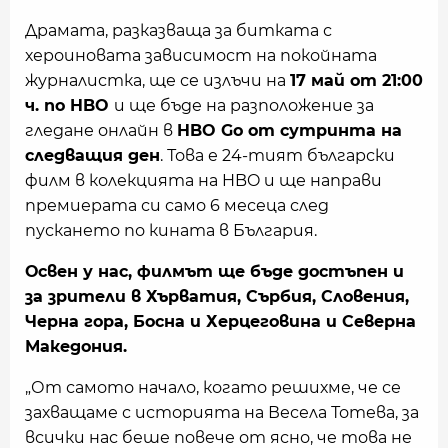
Драмата, разказваща за битката с
хероиновата зависимост на покойната
журналистка, ще се излъчи на
17 май от 21:00
ч. по HBO
и ще бъде на разположение за
гледане онлайн в
HBO Go от сутринта на
следващия ден
. Това е 24-тият български
филм в колекцията на HBO и ще направи
премиерата си само 6 месеца след
пускането по кината в България.
Освен у нас, филмът ще бъде достъпен и
за зрители в Хърватия, Сърбия, Словения,
Черна гора, Босна и Херцеговина и Северна
Македония.
„От самото начало, когато решихме, че се
захващаме с историята на Весела Тотева, за
всички нас беше повече от ясно, че това не