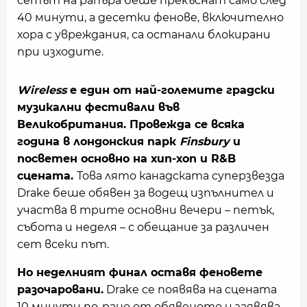
сетът на рапъра беше прекъснат само след
40 минути, а десетки фенове, включително
хора с увреждания, са останали блокирани
при изходите.
Wireless
е един от най-големите градски
музикални фестивали във
Великобритания. Провежда се всяка
година в лондонския парк
Finsbury
и
посветен основно на хип-хоп и R&B
сцената.
Това лято канадската суперзвезда
Drake беше обявен за водещ изпълнител и
участва в трите основни вечери – петък,
събота и неделя – с обещание за различен
сет всеки път.
Но неделният финал оставя феновете
разочаровани.
Drake се появява на сцената
10 минути по-рано от обявеното и заявява,