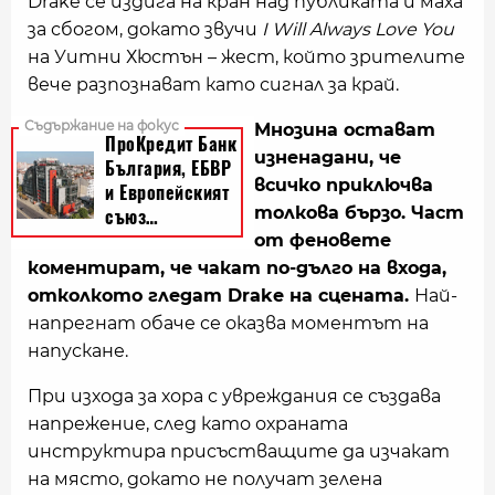
Drake се издига на кран над публиката и маха
за сбогом, докато звучи
I Will Always Love You
на Уитни Хюстън – жест, който зрителите
вече разпознават като сигнал за край.
Мнозина остават
изненадани, че
всичко приключва
толкова бързо. Част
от феновете
коментират, че чакат по-дълго на входа,
отколкото гледат Drake на сцената.
Най-
напрегнат обаче се оказва моментът на
напускане.
При изхода за хора с увреждания се създава
напрежение, след като охраната
инструктира присъстващите да изчакат
на място, докато не получат зелена