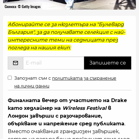
Снимка: © Getty Images
Абонирайте се за нюзлетъра на "Булевард
България", за да получавате селекция с най-
интересните теми на седмицата през
погледа на нашия екип:
Запознат съм с
политиката за съхранение
на лични данни
Финалната вечер от участието на Drake
като хедлайнер на
Wireless Festival
в
Лондон завърши с разочарование,
объркване и напрежение сред публиката
.
Вместо очаквания грандиозен завършек,