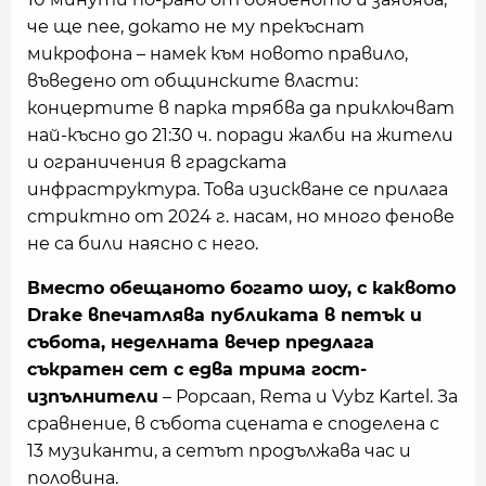
че ще пее, докато не му прекъснат
микрофона – намек към новото правило,
въведено от общинските власти:
концертите в парка трябва да приключват
най-късно до 21:30 ч. поради жалби на жители
и ограничения в градската
инфраструктура. Това изискване се прилага
стриктно от 2024 г. насам, но много фенове
не са били наясно с него.
Вместо обещаното богато шоу, с каквото
Drake впечатлява публиката в петък и
събота, неделната вечер предлага
съкратен сет с едва трима гост-
изпълнители
– Popcaan, Rema и Vybz Kartel. За
сравнение, в събота сцената е споделена с
13 музиканти, а сетът продължава час и
половина.