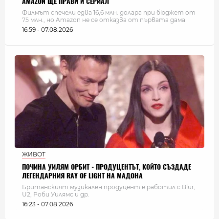
AMAZON ЩЕ ПРАВИ И СЕРИАЛ
Филмът спечели едва 16,6 млн. долара при бюджет от
75 млн., но Amazon не се отказва от първата дама
16:59 - 07.08.2026
ЖИВОТ
ПОЧИНА УИЛЯМ ОРБИТ - ПРОДУЦЕНТЪТ, КОЙТО СЪЗДАДЕ
ЛЕГЕНДАРНИЯ RAY OF LIGHT НА МАДОНА
Британският музикален продуцент е работил с Blur,
U2, Роби Уилямс и др.
16:23 - 07.08.2026