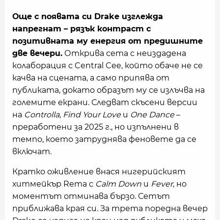
Още с появата си Drake изглежда
напрегнат – рязък контраст с
позитивната му енергия от предишните
две вечери.
Открива сета с неиздадена
колаборация с Central Cee, който обаче не се
качва на сцената, а само припява от
публиката, докато образът му се излъчва на
големите екрани. Следват скъсени версии
на
Controlla
,
Find Your Love
и
One Dance
–
преработени за 2025 г., но изпълнени в
темпо, което затруднява феновете да се
включат.
Кратко оживление внася нигерийският
хитмейкър Rema с
Calm Down
и
Fever
, но
моментът отминава бързо. Сетът
приближава края си. За трета поредна вечер