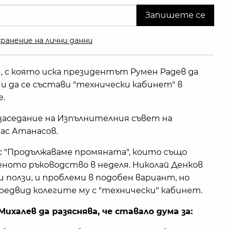
ранение на лични данни
, с която иска президентът Румен Радев да
 да се състави "технически кабинет" в
е.
заседание на Изпълнителния съвет на
ас Атанасов.
о с "Продължаваме промяната", които също
еното ръководство в неделя. Николай Денков
 ползи, и проблеми в подобен вариант, но
редвид колегите му с "технически" кабинет.
халев да разяснява, че ставало дума за: