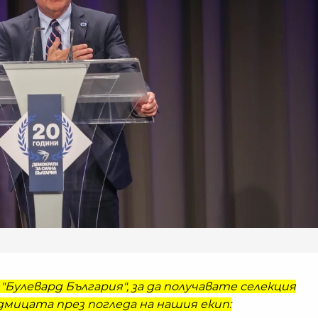
"Булевард България", за да получавате селекция
мицата през погледа на нашия екип: