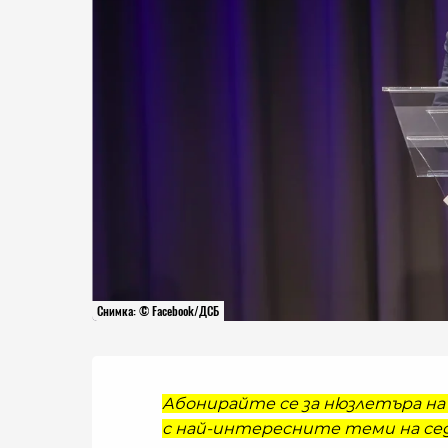
Снимка: © Facebook/ДСБ
Абонирайте се за нюзлетъра на 
с най-интересните теми на сед