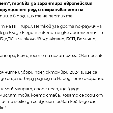
ет“, трябва да гарантира европейския
орупционен ред, и съхраняването на
пише в позицията на партията.
т на ПП Кирил Петков зае доста по-различна
как да влезе в единствените две аритметично
-ДПС или около "Възраждане, БСП, Величие,
ансира, всъщност е на политолога Светослав
очните избори през октомври 2024 г. ще са
до още по-бърз разпад на Народното събрание.
ален" мандат, споре него, ще "даде
ислят това, което става. Когато се ходи от
ния не може да се вземат освен кой къде ще
е".