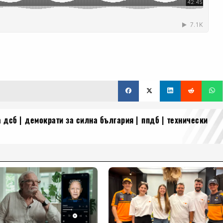
а дсб
демократи за силна българия
ппдб
технически