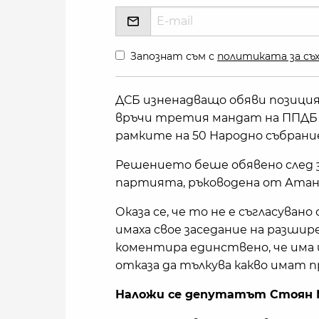
Запознат съм с
политиката за съх
ДСБ изненадващо обяви позиция
връчи третия мандат на ППДБ и
рамките на 50 Народно събрани
Решението беше обявено след 
партията, ръководена от Атан
Оказа се, че то не е съгласуван
имаха свое заседание на разшир
коментира единствено, че има и
отказа да тълкува какво имат п
Наложи се депутатът Стоян Ми