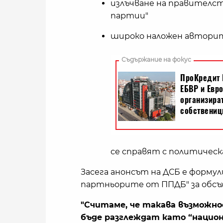
излъчване на правителст
партии"
широко наложен автор
се справят с политическ
Засега анонсът на ДСБ е форму
партньорите от ППДБ" за обсъж
"Считаме, че такава възможно
бъде разглеждат като “национ