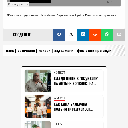
Животът и други неща
·
Voiceletter: Варненският Upside Down и още странни истории, Епизод 17
СПОДЕЛЕТЕ
нзок
източване
лекари
задържани
фиктивни прегледи