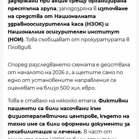
задържани при акция срещу организирана
престъпна група
, заподозряна в
източване
на средства от Националната
здравноосигурителна каса (НЗОК)
и
Националния осигурителен институт
(НОИ)
. Това съобщават от прокуратурата в
Пловдив.
Според разследването схемата е действала
от началото на 2026 г., а щетите само по
едно от установените направления се
оценяват на близо 500 хил. евро.
Това е ставало на няколко етапа.
Фиктивни
пациенти са били насочвани към
физиотерапевтични центрове, където на
тяхно име са били оформяни документи за
рехабилитация и лечение.
В част от