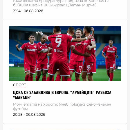
Българската прокуратура повдигна обвинения на
бившия шеф на ВиК-Бургас Цветан Мирчев
21:14 - 06.08.2026
СПОРТ
ЦСКА СЕ ЗАБАВЛЯВА В ЕВРОПА. “АРМЕЙЦИТЕ” РАЗБИХА
“МАКАБИ”
Момчетата на Христо Янев показаха феноменален
футбол
20:58 - 06.08.2026