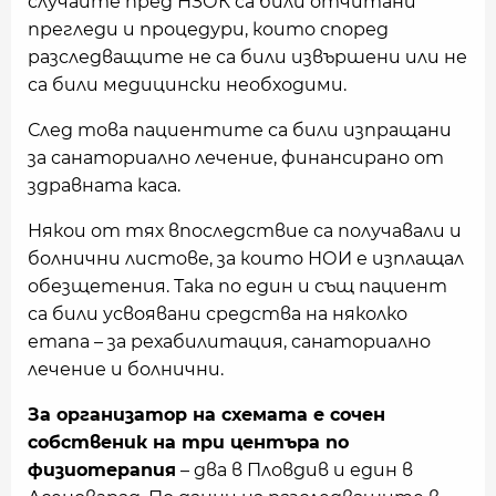
случаите пред НЗОК са били отчитани
прегледи и процедури, които според
разследващите не са били извършени или не
са били медицински необходими.
След това пациентите са били изпращани
за санаториално лечение, финансирано от
здравната каса.
Някои от тях впоследствие са получавали и
болнични листове, за които НОИ е изплащал
обезщетения. Така по един и същ пациент
са били усвоявани средства на няколко
етапа – за рехабилитация, санаториално
лечение и болнични.
За организатор на схемата е сочен
собственик на три центъра по
физиотерапия
– два в Пловдив и един в