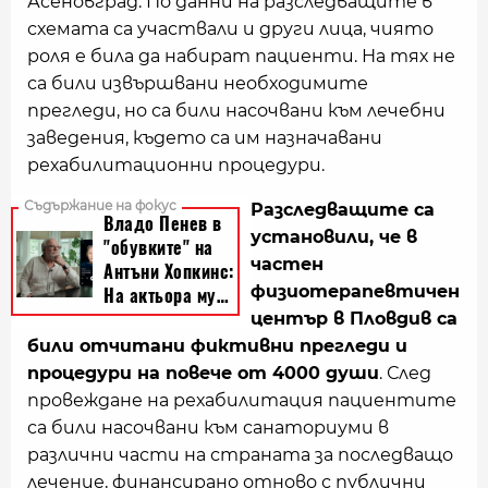
Асеновград. По данни на разследващите в
схемата са участвали и други лица, чиято
роля е била да набират пациенти. На тях не
са били извършвани необходимите
прегледи, но са били насочвани към лечебни
заведения, където са им назначавани
рехабилитационни процедури.
Разследващите са
установили, че в
частен
физиотерапевтичен
център в Пловдив са
били отчитани фиктивни прегледи и
процедури на повече от 4000 души
. След
провеждане на рехабилитация пациентите
са били насочвани към санаториуми в
различни части на страната за последващо
лечение, финансирано отново с публични