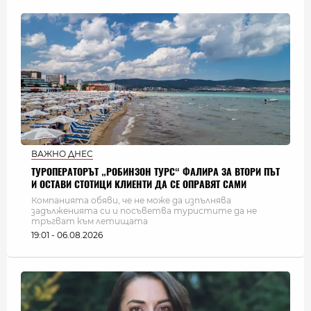
ВАЖНО ДНЕС
ТУРОПЕРАТОРЪТ „РОБИНЗОН ТУРС“ ФАЛИРА ЗА ВТОРИ ПЪТ
И ОСТАВИ СТОТИЦИ КЛИЕНТИ ДА СЕ ОПРАВЯТ САМИ
Компанията обяви, че не може да изпълнява
задълженията си и посъветва туристите да не
тръгват към летищата
19:01 - 06.08.2026