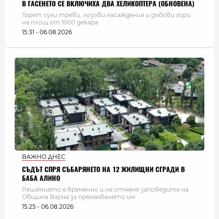
В ГАСЕНЕТО СЕ ВКЛЮЧИХА ДВА ХЕЛИКОПТЕРА (ОБНОВЕНА)
Горят сухи треви, лозови насаждения и дъбови гори
на площ от 1000 декара
15:31 - 06.08.2026
ВАЖНО ДНЕС
СЪДЪТ СПРЯ СЪБАРЯНЕТО НА 12 ЖИЛИЩНИ СГРАДИ В
БАБА АЛИНО
Решението е временно и не отменя заповедите на
Община Варна за премахването им
15:25 - 06.08.2026