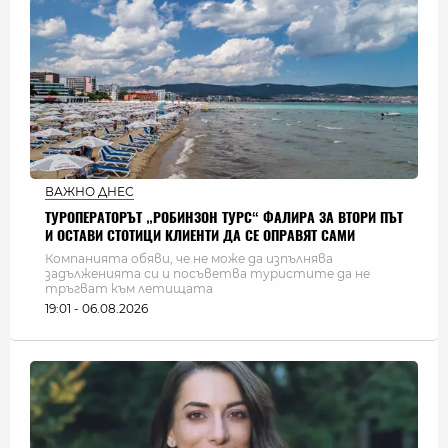
ВАЖНО ДНЕС
ТУРОПЕРАТОРЪТ „РОБИНЗОН ТУРС“ ФАЛИРА ЗА ВТОРИ ПЪТ
И ОСТАВИ СТОТИЦИ КЛИЕНТИ ДА СЕ ОПРАВЯТ САМИ
Компанията обяви, че не може да изпълнява
задълженията си и посъветва туристите да не
тръгват към летищата
19:01 - 06.08.2026