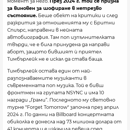
момент за него.
През 2024 г. той се призна
за виновен за шофиране в нетрезво
състояние.
Беше обект на критики и след
разкрития за отношенията му с Бритни
Спиърс, направени в нейната
автобиография. Там поп изпълнителката
твърди, че е била принудена да направи
аборт, защото бившият ѝ приятел
Тимбърлейк не е искал да става баща.
Тимбърлейк остава един от най-
разпознаваемите музиканти в
съвременната поп музика. Той е бивш
фронтмен на групата NSYNC и има 10
награди „Грами“. Последното му световно
турне "Forget Tomorrow" започна през април
2024 г. По данни на Billboard концертната
обиколка е донесла над 73 милиона долара от
41 концерта и е изкачила певеца сред