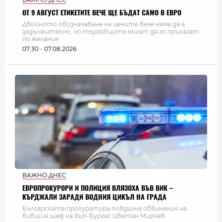
ОТ 9 АВГУСТ ЕТИКЕТИТЕ ВЕЧЕ ЩЕ БЪДАТ САМО В ЕВРО
Двойното обозначаване на цените вече няма да е
задължително, но търговците могат да го прилагат
по желание
07:30 - 07.08.2026
ВАЖНО ДНЕС
ЕВРОПРОКУРОРИ И ПОЛИЦИЯ ВЛЯЗОХА ВЪВ ВИК –
КЪРДЖАЛИ ЗАРАДИ ВОДНИЯ ЦИКЪЛ НА ГРАДА
Българската прокуратура повдигна обвинения на
бившия шеф на ВиК-Бургас Цветан Мирчев