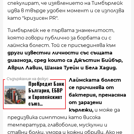
спекулират, че изявлението на Тимбърлейк
идва в твърде удобен момент и се използва
като "кризисен PR".
Тимбърлейк не е първата знаменитост,
която говори публично за борбата си с
лаймска болест. Той се присъединява към
други известни личности със същата
диагноза, сред които са Джъстин Бийбър,
Аврил Лавин, Шаная Туейн и Бела Хадид.
Лаймската болест
се причинява от
бактерия, пренасяна
от заразени
кърлежи,
и може да
предизвика симптоми като висока
температура, главоболие, мускулни и
ставни болки, умора и кожни обриви. Ако не