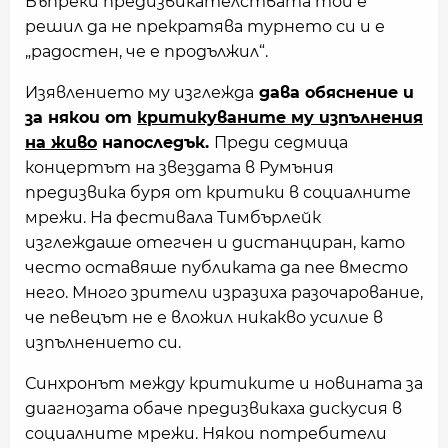
Въпреки предизвикателствата той е
решил да не прекратява турнето си и е
„радостен, че е продължил“.
Изявлението му изглежда
дава обяснение и
за някои от
критикуваните му изпълнения
на живо
напоследък.
Преди седмица
концертът на звездата в Румъния
предизвика буря от критики в социалните
мрежи. На фестивала Тимбърлейк
изглеждаше отегчен и дистанциран, като
често оставяше публиката да пее вместо
него. Много зрители изразиха разочарование,
че певецът не е вложил никакво усилие в
изпълнението си.
Синхронът между критиките и новината за
диагнозата обаче предизвикаха дискусия в
социалните мрежи. Някои потребители