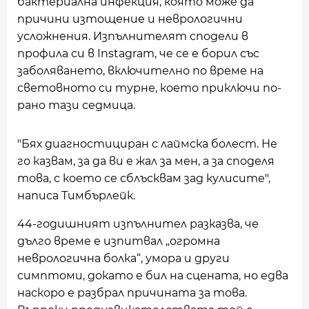
бактериална инфекция, която може да
причини изтощение и неврологични
усложнения. Изпълнителят сподели в
профила си в Instagram, че се е борил със
заболяването, включително по време на
световното си турне, което приключи по-
рано тази седмица.
"Бях диагностициран с лаймска болест. Не
го казвам, за да ви е жал за мен, а за споделя
това, с което се сблъсквам зад кулисите",
написа Тимбърлейк.
44-годишният изпълнител разказва, че
дълго време е изпитвал „огромна
неврологична болка“, умора и други
симптоми, докато е бил на сцената, но едва
наскоро е разбрал причината за това.