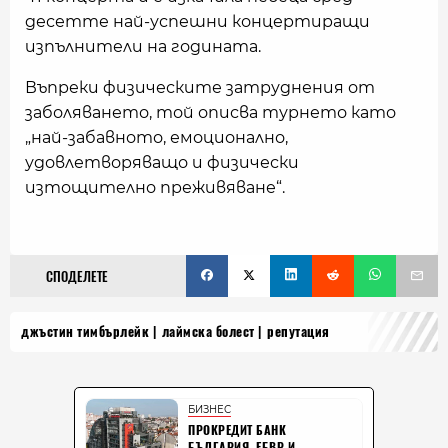
десетте най-успешни концертиращи
изпълнители на годината.
Въпреки физическите затруднения от
заболяването, той описва турнето като
„най-забавното, емоционално,
удовлетворяващо и физически
изтощително преживяване“.
СПОДЕЛЕТЕ
джъстин тимбърлейк
лаймска болест
репутация