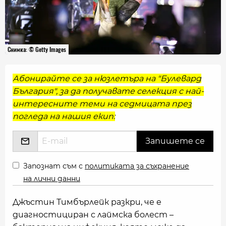
Снимка: © Getty Images
Абонирайте се за нюзлетъра на "Булевард
България", за да получавате селекция с най-
интересните теми на седмицата през
погледа на нашия екип:
Запознат съм с
политиката за съхранение
на лични данни
Джъстин Тимбърлейк разкри, че е
диагностициран с лаймска болест –