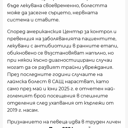
бъде лекувана своевременно, болестта
може да засегне сърцето, нервната
система и ставите.
Според американския Център за контрол и
превенция на заболяванията пациентите,
лекувани с антибиотици в ранните етапи,
обикновено се възстановяват напълно, но
при някои късно диагностицирани случаи
могат да се развият трайни увреждания.
През последните години случаите на
лаймска болест в САЩ нарастват, като
само през май и юни 2025 г. е отчетен най-
големият брой посещения в спешните
отделения след ухапвания от кърлежи от
2019 г. насам.
Признанието на певеца идва в труден личен